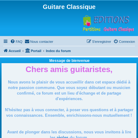
Guitare Classique
FAQ
Nous contacter
S’enregistrer
Connexion
Accueil
Portail
Index du forum
Message de bienvenue
Chers amis guitaristes,
Nous avons le plaisir de vous accueillir dans cet espace dédié à
notre passion commune. Que vous soyez débutant ou musicien
confirmé, ce forum est un lieu d'échange et de partage
d'expériences.
N'hésitez pas à vous connecter, à poser vos questions et à partager
vos connaissances. Ensemble, enrichissons-nous mutuellement !
Avant de plonger dans les discussions, nous vous invitons à lire
les
règles
du forum.