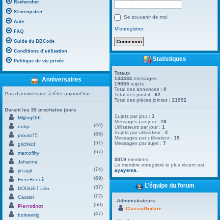
Rechercher
S’enregistrer
Se souvenir de moi
Aide
M’enregistrer
FAQ
Guide du BBCode
Conditions d’utilisation
Statistiques
Politique de vie privée
Totaux
134434
messages
Anniversaires
19855
sujets
Total des annonces :
0
Pas d’anniversaire à fêter aujourd’hui
Total des post-it :
62
Total des pièces jointes :
21992
Durant les 30 prochains jours
Sujets par jour :
3
M@ngOr€
Messages par jour :
19
(44)
nukyr
Utilisateurs par jour :
1
Sujets par utilisateur :
2
(68)
proust75
Messages par utilisateur :
15
(51)
Messages par sujet :
7
grichkof
(67)
marcofifty
8819
membres
Johanne
Le membre enregistré le plus récent est
(74)
ayayema
.
jdcagli
(69)
FrereBenoît
L’équipe du forum
(37)
DOGUET Léo
(72)
Cassiel
Administrateurs
(50)
Pierrotinot
ClassicGuitare
(47)
boineekig