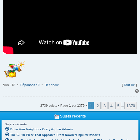
Vus : 18 •
Réponses : 0
•
Répondre
[
Tout lire
]
1
2
3
4
5
1370
2739 sujets • Page
1
sur
1370
•
…
Sujets récents
Sujets récents
Drive Your Neighbors Crazy #guitar #shorts
The Guitar Piece That Appeared From Nowhere #guitar #shorts