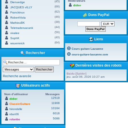
Modérateurs
(45)
Dienuedge
didier
(66)
JACQUES vILLY
(62)
Franckinux
Dons PayPal
(46)
RobertViola
(38)
MathieuBK
(44)
Teletraderuacank
(56)
vivalee
(40)
SophK
Liens
(64)
wsuemnick
Cours guitare Lausanne
Rechercher
cours-guitare-lausanne.com
Dernières visites des robots
Baidu [Spider]
Recherche avancée
jeu. août 06, 2026 10:27 am
Utilisateurs actifs
Nom d’utilisateur
Messages
12519
didier
11908
ClassicGuitare
10164
hirondelle
6018
rdan06
5086
rolanbo