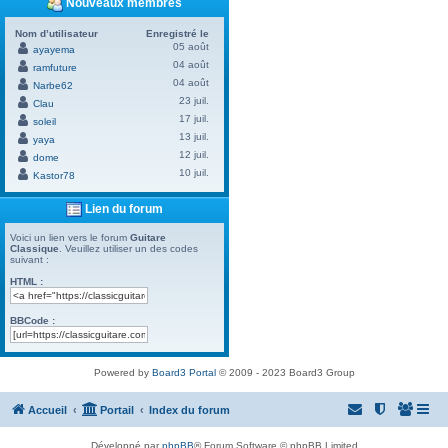
Nouveaux membres
Nom d’utilisateur
Enregistré le
05 août
ayayema
04 août
ramfuture
04 août
Narbe62
23 juil.
Clau
17 juil.
soleil
13 juil.
yaya
12 juil.
dome
10 juil.
Kastor78
Lien du forum
Voici un lien vers le forum
Guitare
Classique
. Veuillez utiliser un des codes
suivant :
HTML :
BBCode :
Powered by
Board3 Portal
© 2009 - 2023 Board3 Group
Accueil
Portail
Index du forum
Développé par
phpBB
® Forum Software © phpBB Limited