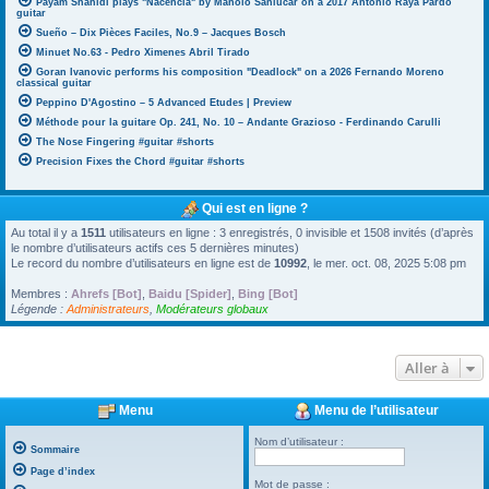
Payam Shahidi plays "Nacencia" by Manolo Sanlúcar on a 2017 Antonio Raya Pardo
guitar
Sueño – Dix Pièces Faciles, No.9 – Jacques Bosch
Minuet No.63 - Pedro Ximenes Abril Tirado
Goran Ivanovic performs his composition "Deadlock" on a 2026 Fernando Moreno
classical guitar
Peppino D'Agostino – 5 Advanced Etudes | Preview
Méthode pour la guitare Op. 241, No. 10 – Andante Grazioso - Ferdinando Carulli
The Nose Fingering #guitar #shorts
Precision Fixes the Chord #guitar #shorts
Qui est en ligne ?
Au total il y a
1511
utilisateurs en ligne : 3 enregistrés, 0 invisible et 1508 invités (d’après
le nombre d’utilisateurs actifs ces 5 dernières minutes)
Le record du nombre d’utilisateurs en ligne est de
10992
, le mer. oct. 08, 2025 5:08 pm
Membres :
Ahrefs [Bot]
,
Baidu [Spider]
,
Bing [Bot]
Légende :
Administrateurs
,
Modérateurs globaux
Aller à
Menu
Menu de l’utilisateur
Nom d’utilisateur :
Sommaire
Page d’index
Mot de passe :