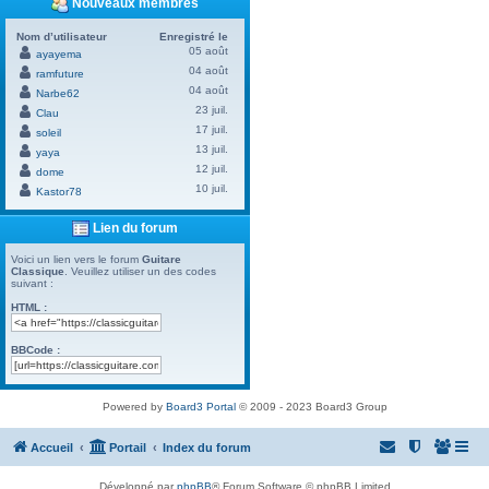
Nouveaux membres
Nom d’utilisateur
Enregistré le
05 août
ayayema
04 août
ramfuture
04 août
Narbe62
23 juil.
Clau
17 juil.
soleil
13 juil.
yaya
12 juil.
dome
10 juil.
Kastor78
Lien du forum
Voici un lien vers le forum
Guitare
Classique
. Veuillez utiliser un des codes
suivant :
HTML :
BBCode :
Powered by
Board3 Portal
© 2009 - 2023 Board3 Group
Accueil
Portail
Index du forum
Développé par
phpBB
® Forum Software © phpBB Limited