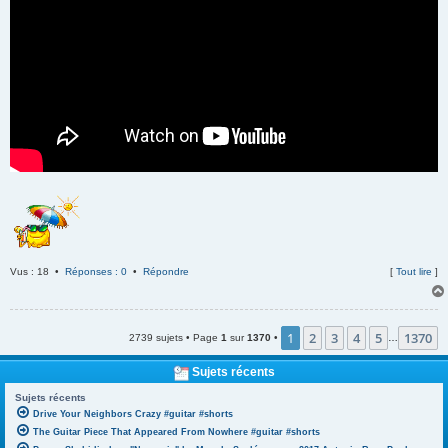
Vus : 18 •
Réponses : 0
•
Répondre
[
Tout lire
]
1
2
3
4
5
1370
2739 sujets • Page
1
sur
1370
•
…
Sujets récents
Sujets récents
Drive Your Neighbors Crazy #guitar #shorts
The Guitar Piece That Appeared From Nowhere #guitar #shorts