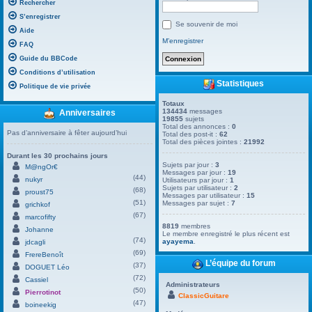
Rechercher
S’enregistrer
Se souvenir de moi
Aide
M’enregistrer
FAQ
Guide du BBCode
Conditions d’utilisation
Statistiques
Politique de vie privée
Totaux
134434
messages
Anniversaires
19855
sujets
Total des annonces :
0
Pas d’anniversaire à fêter aujourd’hui
Total des post-it :
62
Total des pièces jointes :
21992
Durant les 30 prochains jours
Sujets par jour :
3
M@ngOr€
Messages par jour :
19
(44)
nukyr
Utilisateurs par jour :
1
Sujets par utilisateur :
2
(68)
proust75
Messages par utilisateur :
15
(51)
Messages par sujet :
7
grichkof
(67)
marcofifty
8819
membres
Johanne
Le membre enregistré le plus récent est
(74)
ayayema
.
jdcagli
(69)
FrereBenoît
L’équipe du forum
(37)
DOGUET Léo
(72)
Cassiel
Administrateurs
(50)
Pierrotinot
ClassicGuitare
(47)
boineekig