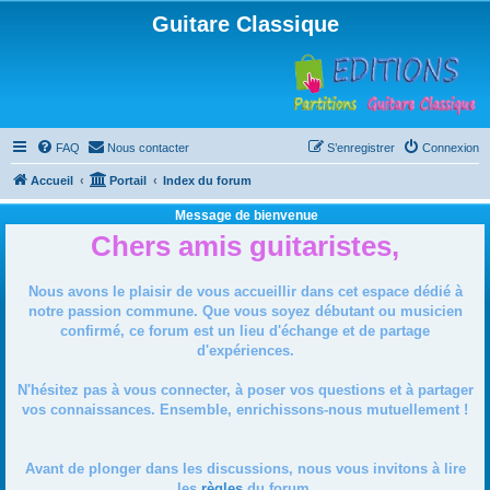
Guitare Classique
FAQ
Nous contacter
S’enregistrer
Connexion
Accueil
Portail
Index du forum
Message de bienvenue
Chers amis guitaristes,
Nous avons le plaisir de vous accueillir dans cet espace dédié à
notre passion commune. Que vous soyez débutant ou musicien
confirmé, ce forum est un lieu d'échange et de partage
d'expériences.
N'hésitez pas à vous connecter, à poser vos questions et à partager
vos connaissances. Ensemble, enrichissons-nous mutuellement !
Avant de plonger dans les discussions, nous vous invitons à lire
les
règles
du forum.