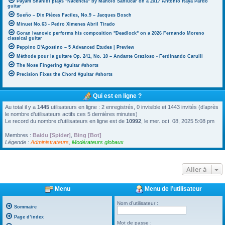
Payam Shahidi plays "Nacencia" by Manolo Sanlúcar on a 2017 Antonio Raya Pardo
guitar
Sueño – Dix Pièces Faciles, No.9 – Jacques Bosch
Minuet No.63 - Pedro Ximenes Abril Tirado
Goran Ivanovic performs his composition "Deadlock" on a 2026 Fernando Moreno
classical guitar
Peppino D'Agostino – 5 Advanced Etudes | Preview
Méthode pour la guitare Op. 241, No. 10 – Andante Grazioso - Ferdinando Carulli
The Nose Fingering #guitar #shorts
Precision Fixes the Chord #guitar #shorts
Qui est en ligne ?
Au total il y a
1445
utilisateurs en ligne : 2 enregistrés, 0 invisible et 1443 invités (d’après
le nombre d’utilisateurs actifs ces 5 dernières minutes)
Le record du nombre d’utilisateurs en ligne est de
10992
, le mer. oct. 08, 2025 5:08 pm
Membres :
Baidu [Spider]
,
Bing [Bot]
Légende :
Administrateurs
,
Modérateurs globaux
Aller à
Menu
Menu de l’utilisateur
Nom d’utilisateur :
Sommaire
Page d’index
Mot de passe :