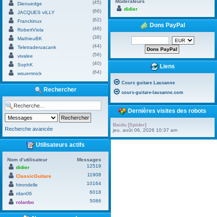
Modérateurs
(45)
Dienuedge
didier
(66)
JACQUES vILLY
(62)
Franckinux
Dons PayPal
(46)
RobertViola
(38)
MathieuBK
(44)
Teletraderuacank
(56)
vivalee
(40)
SophK
Liens
(64)
wsuemnick
Cours guitare Lausanne
Rechercher
cours-guitare-lausanne.com
Dernières visites des robots
Baidu [Spider]
Recherche avancée
jeu. août 06, 2026 10:37 am
Utilisateurs actifs
Nom d’utilisateur
Messages
12519
didier
11908
ClassicGuitare
10164
hirondelle
6018
rdan06
5086
rolanbo