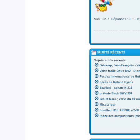
Vus : 26 •
Réponses : 0
•
Ré
SUJETS RÉCENTS
Sujets actifs récents
Delcamp, Jean-François - Va
Valse facile Opus 8/02 - Di
Festival International de Gui
décès de Roland Dyens
Scarlatti - sonate K 213
prélude Bach BWV 997
Giblet Marc ; Valse du 15 Ao
Misa à jour
Fouilleul 01F ARCHE n°500
Index des compositeurs (mise