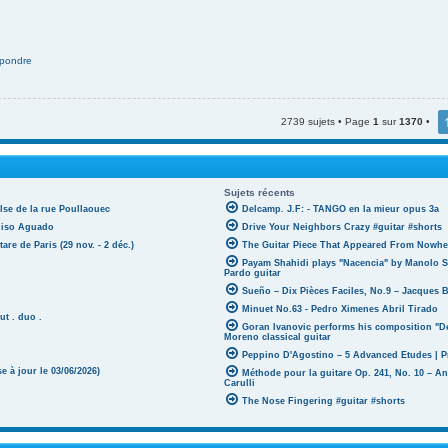
pondre
2739 sujets • Page
1
sur
1370
•
Sujets récents
lse de la rue Poullaouec
Delcamp. J.F: - TANGO en la mieur opus 3a
oniso Aguado
Drive Your Neighbors Crazy #guitar #shorts
tare de Paris (29 nov. - 2 déc.)
The Guitar Piece That Appeared From Nowher
Payam Shahidi plays "Nacencia" by Manolo S
Pardo guitar
Sueño – Dix Pièces Faciles, No.9 – Jacques 
Minuet No.63 - Pedro Ximenes Abril Tirado
ut . duo .
Goran Ivanovic performs his composition "D
Moreno classical guitar
Peppino D'Agostino – 5 Advanced Etudes | P
 à jour le 03/06/2026)
Méthode pour la guitare Op. 241, No. 10 – A
Carulli
The Nose Fingering #guitar #shorts