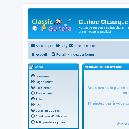
Guitare Classique
Forum de ressources (partitions, mu
gratuit, et sans publicité.
Accès rapide
FAQ
Nous contacter
Accueil
Portail
Index du forum
MENU
MESSAGE DE BIENVENUE
Sommaire
Page d’index
Nous avons le plaisir 
Rechercher
mus
S’enregistrer
Aide
N'hésitez pas à vous c
FAQ
Guide du BBCode
Conditions d’utilisation
Politique de vie privée
Avant 