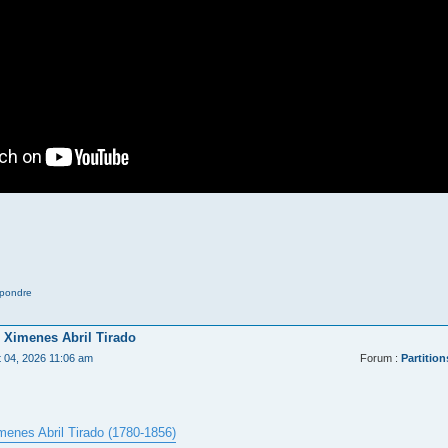
pondre
 Ximenes Abril Tirado
t 04, 2026 11:06 am
Forum :
Partition
menes Abril Tirado (1780-1856)