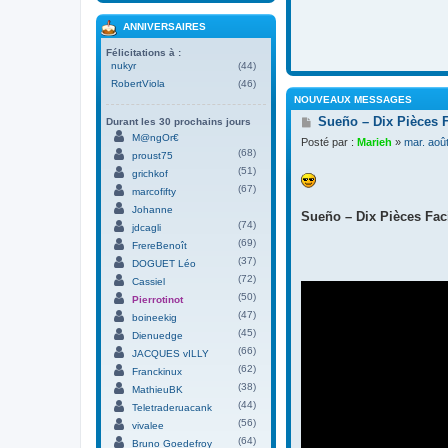
ANNIVERSAIRES
Félicitations à :
nukyr
(44)
RobertViola
(46)
NOUVEAUX MESSAGES
M
Sueño – Dix Pièces 
Durant les 30 prochains jours
e
M@ngOr€
Posté par :
Marieh
»
mar. aoû
s
(68)
proust75
s
(51)
grichkof
a
(67)
g
marcofifty
e
Johanne
Sueño – Dix Pièces Faci
(74)
jdcagli
(69)
FrereBenoît
(37)
DOGUET Léo
(72)
Cassiel
(50)
Pierrotinot
(47)
boineekig
(45)
Dienuedge
(66)
JACQUES vILLY
(62)
Franckinux
(38)
MathieuBK
(44)
Teletraderuacank
(56)
vivalee
(64)
Bruno Goedefroy