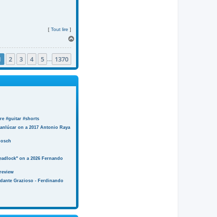
[
Tout lire
]
H
a
u
1
2
3
4
5
1370
t
…
e #guitar #shorts
anlúcar on a 2017 Antonio Raya
Bosch
eadlock" on a 2026 Fernando
review
ndante Grazioso - Ferdinando