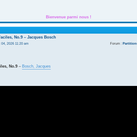
Bienvenue parmi nous !
Faciles, No.9 – Jacques Bosch
t 04, 2026 11:20 am
Forum :
Partition
les, No.9
–
Bosch, Jacques