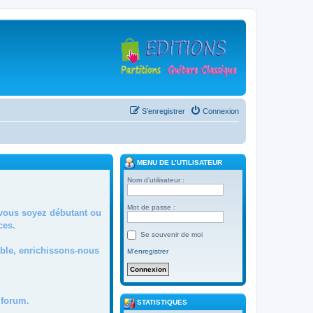
S’enregistrer
Connexion
MENU DE L’UTILISATEUR
Nom d’utilisateur :
Mot de passe :
 vous soyez débutant ou
ces.
Se souvenir de moi
mble, enrichissons-nous
M’enregistrer
forum.
STATISTIQUES