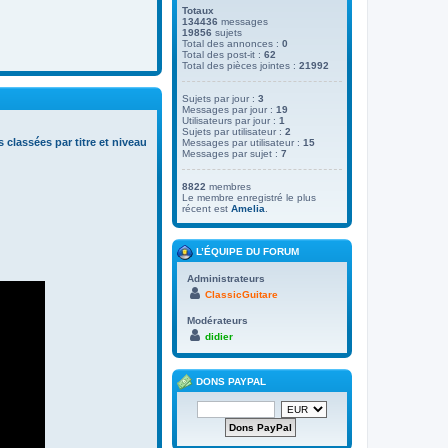
Totaux
134436
messages
19856
sujets
Total des annonces :
0
Total des post-it :
62
Total des pièces jointes :
21992
Sujets par jour :
3
Messages par jour :
19
Utilisateurs par jour :
1
Sujets par utilisateur :
2
s classées par titre et niveau
Messages par utilisateur :
15
Messages par sujet :
7
8822
membres
Le membre enregistré le plus
récent est
Amelia
.
L’ÉQUIPE DU FORUM
Administrateurs
ClassicGuitare
Modérateurs
didier
DONS PAYPAL