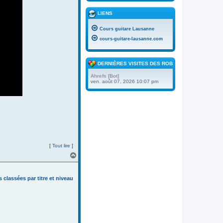
LIENS
Cours guitare Lausanne
cours-guitare-lausanne.com
DERNIÈRES VISITES DES ROBOTS
Ahrefs [Bot]
ven. août 07, 2026 10:07 pm
[
Tout lire
]
H
a
u
t
s classées par titre et niveau