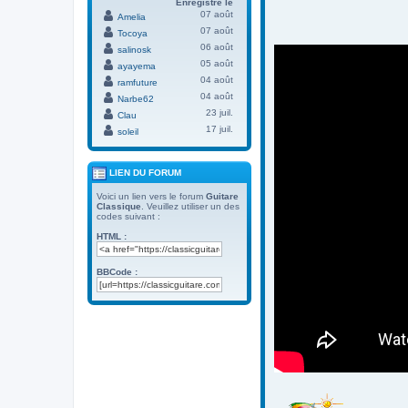
Enregistré le
07 août
Amelia
07 août
Tocoya
06 août
salinosk
05 août
ayayema
04 août
ramfuture
04 août
Narbe62
23 juil.
Clau
17 juil.
soleil
LIEN DU FORUM
Voici un lien vers le forum
Guitare
Classique
. Veuillez utiliser un des
codes suivant :
HTML :
BBCode :