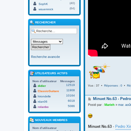
(40)
SophK
(64)
wsuemnick
RECHERCHER
Recherche avancée
UTILISATEURS ACTIFS
Nom d’utilisateur
Messages
12519
Vus : 37 •
Réponses : 0
•
Ré
didier
11908
ClassicGuitare
10164
hirondelle
M
Minuet No.63 - Pedro
6018
rdan06
e
Posté par :
Marieh
»
mar. aoû
5086
s
rolanbo
s
a
g
NOUVEAUX MEMBRES
e
Minuet No.63
-
Pedro Xi
Nom d’utilisateur