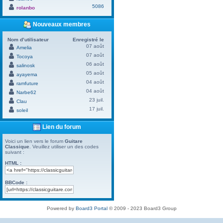
5086
rolanbo
Nouveaux membres
Nom d’utilisateur
Enregistré le
07 août
Amelia
07 août
Tocoya
06 août
salinosk
05 août
ayayema
04 août
ramfuture
04 août
Narbe62
23 juil.
Clau
17 juil.
soleil
Lien du forum
Voici un lien vers le forum
Guitare
Classique
. Veuillez utiliser un des codes
suivant :
HTML :
BBCode :
Powered by
Board3 Portal
© 2009 - 2023 Board3 Group