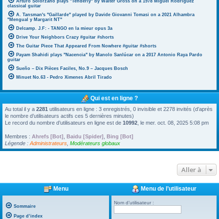
Arturo Solorzano plays "Tenderly" by Walter Gross on a 1978 Miguel Rodriguez
classical guitar
A. Tansman's "Gaillarde" played by Davide Giovanni Tomasi on a 2021 Alhambra
"Mengual y Margarit NT"
Delcamp. J.F: - TANGO en la mieur opus 3a
Drive Your Neighbors Crazy #guitar #shorts
The Guitar Piece That Appeared From Nowhere #guitar #shorts
Payam Shahidi plays "Nacencia" by Manolo Sanlúcar on a 2017 Antonio Raya Pardo
guitar
Sueño – Dix Pièces Faciles, No.9 – Jacques Bosch
Minuet No.63 - Pedro Ximenes Abril Tirado
Qui est en ligne ?
Au total il y a
2281
utilisateurs en ligne : 3 enregistrés, 0 invisible et 2278 invités (d’après
le nombre d’utilisateurs actifs ces 5 dernières minutes)
Le record du nombre d’utilisateurs en ligne est de
10992
, le mer. oct. 08, 2025 5:08 pm
Membres :
Ahrefs [Bot]
,
Baidu [Spider]
,
Bing [Bot]
Légende :
Administrateurs
,
Modérateurs globaux
Aller à
Menu
Menu de l’utilisateur
Nom d’utilisateur :
Sommaire
Page d’index