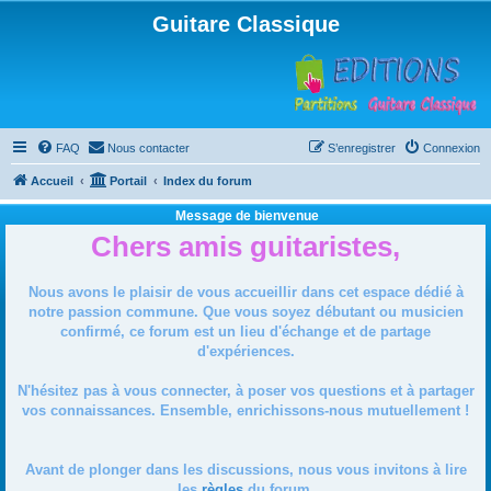
Guitare Classique
FAQ
Nous contacter
S’enregistrer
Connexion
Accueil
Portail
Index du forum
Message de bienvenue
Chers amis guitaristes,
Nous avons le plaisir de vous accueillir dans cet espace dédié à
notre passion commune. Que vous soyez débutant ou musicien
confirmé, ce forum est un lieu d'échange et de partage
d'expériences.
N'hésitez pas à vous connecter, à poser vos questions et à partager
vos connaissances. Ensemble, enrichissons-nous mutuellement !
Avant de plonger dans les discussions, nous vous invitons à lire
les
règles
du forum.