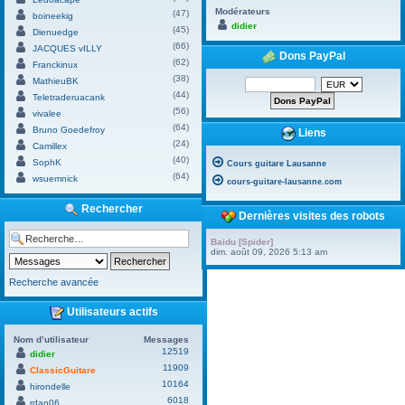
Modérateurs
(47)
boineekig
didier
(45)
Dienuedge
(66)
JACQUES vILLY
Dons PayPal
(62)
Franckinux
(38)
MathieuBK
(44)
Teletraderuacank
(56)
vivalee
(64)
Bruno Goedefroy
Liens
(24)
Camillex
(40)
SophK
Cours guitare Lausanne
(64)
wsuemnick
cours-guitare-lausanne.com
Rechercher
Dernières visites des robots
Baidu [Spider]
dim. août 09, 2026 5:13 am
Recherche avancée
Utilisateurs actifs
Nom d’utilisateur
Messages
12519
didier
11909
ClassicGuitare
10164
hirondelle
6018
rdan06