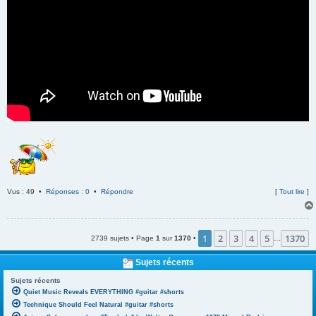
Vus : 49 •
Réponses : 0
•
Répondre
[
Tout lire
]
1
2
3
4
5
1370
2739 sujets • Page
1
sur
1370
•
…
Sujets récents
Sujets récents
Quiet Music Reveals EVERYTHING #guitar #shorts
Technique Should Feel Natural #guitar #shorts