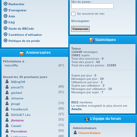
Mot de passe :
Rechercher
S’enregistrer
Se souvenir de moi
Aide
M’enregistrer
FAQ
Guide du BBCode
Conditions d’utilisation
Statistiques
Politique de vie privée
Totaux
134448
messages
Anniversaires
19862
sujets
Total des annonces :
0
Félicitations à :
Total des post-it :
62
marcofifty
(67)
Total des pièces jointes :
21995
Sujets par jour :
3
Durant les 30 prochains jours
Messages par jour :
19
M@ngOr€
Utilisateurs par jour :
1
Sujets par utilisateur :
2
(68)
proust75
Messages par utilisateur :
15
(51)
Messages par sujet :
7
grichkof
Johanne
8822
membres
(74)
jdcagli
Le membre enregistré le plus récent est
(69)
Amelia
.
FrereBenoît
(37)
DOGUET Léo
L’équipe du forum
(53)
jfontaine
(72)
Cassiel
Administrateurs
(50)
Pierrotinot
ClassicGuitare
(49)
Ledoacape