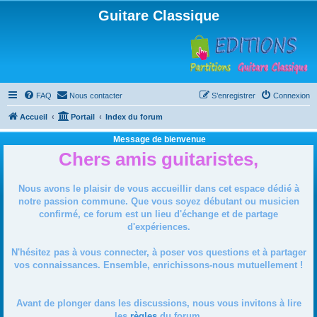
Guitare Classique
FAQ
Nous contacter
S’enregistrer
Connexion
Accueil
Portail
Index du forum
Message de bienvenue
Chers amis guitaristes,
Nous avons le plaisir de vous accueillir dans cet espace dédié à
notre passion commune. Que vous soyez débutant ou musicien
confirmé, ce forum est un lieu d'échange et de partage
d'expériences.
N'hésitez pas à vous connecter, à poser vos questions et à partager
vos connaissances. Ensemble, enrichissons-nous mutuellement !
Avant de plonger dans les discussions, nous vous invitons à lire
les
règles
du forum.