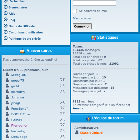
Rechercher
S’enregistrer
Se souvenir de moi
Aide
M’enregistrer
FAQ
Guide du BBCode
Conditions d’utilisation
Statistiques
Politique de vie privée
Totaux
134436
messages
Anniversaires
19856
sujets
Total des annonces :
0
Pas d’anniversaire à fêter aujourd’hui
Total des post-it :
62
Total des pièces jointes :
21992
Durant les 30 prochains jours
Sujets par jour :
3
M@ngOr€
Messages par jour :
19
(68)
proust75
Utilisateurs par jour :
1
Sujets par utilisateur :
2
(51)
grichkof
Messages par utilisateur :
15
(67)
Messages par sujet :
7
marcofifty
Johanne
8822
membres
(74)
jdcagli
Le membre enregistré le plus récent est
(69)
Amelia
.
FrereBenoît
(37)
DOGUET Léo
L’équipe du forum
(72)
Cassiel
(50)
Pierrotinot
Administrateurs
(47)
boineekig
ClassicGuitare
(45)
Dienuedge