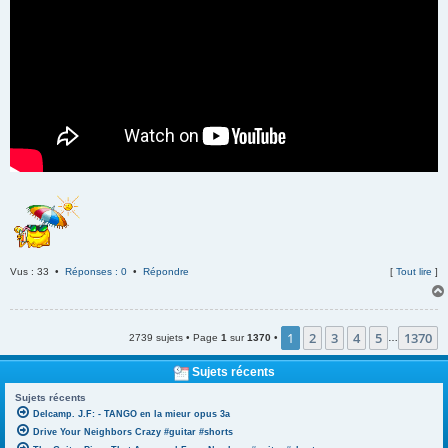
Vus : 33 •
Réponses : 0
•
Répondre
[
Tout lire
]
1
2
3
4
5
1370
2739 sujets • Page
1
sur
1370
•
…
Sujets récents
Sujets récents
Delcamp. J.F: - TANGO en la mieur opus 3a
Drive Your Neighbors Crazy #guitar #shorts