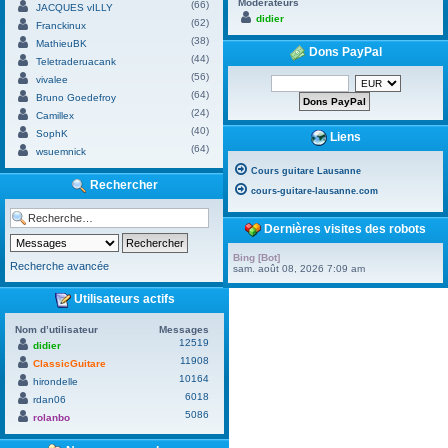
Modérateurs
(66)
JACQUES vILLY
didier
(62)
Franckinux
(38)
MathieuBK
Dons PayPal
(44)
Teletraderuacank
(56)
vivalee
(64)
Bruno Goedefroy
(24)
Camillex
(40)
SophK
Liens
(64)
wsuemnick
Cours guitare Lausanne
Rechercher
cours-guitare-lausanne.com
Dernières visites des robots
Bing [Bot]
Recherche avancée
sam. août 08, 2026 7:09 am
Utilisateurs actifs
Nom d’utilisateur
Messages
12519
didier
11908
ClassicGuitare
10164
hirondelle
6018
rdan06
5086
rolanbo