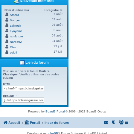
Nouveaux membres
Nom d’utilisateur
Enregistré le
07 août
Amelia
07 août
Tocoya
06 août
salinosk
05 août
ayayema
04 août
ramfuture
04 août
Narbe62
23 juil.
Clau
17 juil.
soleil
Lien du forum
Voici un lien vers le forum
Guitare
Classique
. Veuillez utiliser un des codes
suivant :
HTML :
BBCode :
Powered by
Board3 Portal
© 2009 - 2023 Board3 Group
Accueil
Portail
Index du forum
Développé par
phpBB
® Forum Software © phpBB Limited