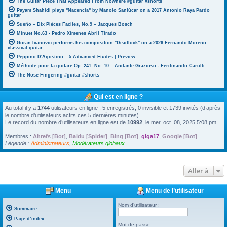
The Guitar Piece That Appeared From Nowhere #guitar #shorts
Payam Shahidi plays "Nacencia" by Manolo Sanlúcar on a 2017 Antonio Raya Pardo
guitar
Sueño – Dix Pièces Faciles, No.9 – Jacques Bosch
Minuet No.63 - Pedro Ximenes Abril Tirado
Goran Ivanovic performs his composition "Deadlock" on a 2026 Fernando Moreno
classical guitar
Peppino D'Agostino – 5 Advanced Etudes | Preview
Méthode pour la guitare Op. 241, No. 10 – Andante Grazioso - Ferdinando Carulli
The Nose Fingering #guitar #shorts
Qui est en ligne ?
Au total il y a
1744
utilisateurs en ligne : 5 enregistrés, 0 invisible et 1739 invités (d’après
le nombre d’utilisateurs actifs ces 5 dernières minutes)
Le record du nombre d’utilisateurs en ligne est de
10992
, le mer. oct. 08, 2025 5:08 pm
Membres :
Ahrefs [Bot]
,
Baidu [Spider]
,
Bing [Bot]
,
giga17
,
Google [Bot]
Légende :
Administrateurs
,
Modérateurs globaux
Aller à
Menu
Menu de l’utilisateur
Nom d’utilisateur :
Sommaire
Page d’index
Mot de passe :