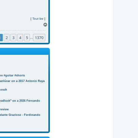
[
Tout lire
]
H
a
u
1
2
3
4
5
1370
t
…
e #guitar #shorts
anlúcar on a 2017 Antonio Raya
Bosch
eadlock" on a 2026 Fernando
review
ndante Grazioso - Ferdinando