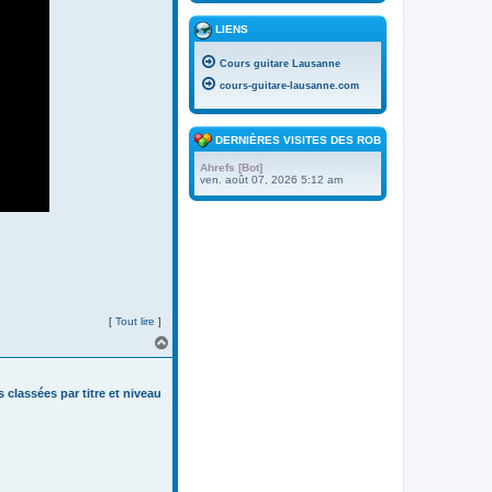
LIENS
Cours guitare Lausanne
cours-guitare-lausanne.com
DERNIÈRES VISITES DES ROBOTS
Ahrefs [Bot]
ven. août 07, 2026 5:12 am
[
Tout lire
]
H
a
u
t
s classées par titre et niveau