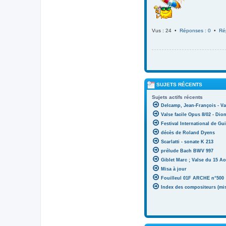
Vus : 24 •
Réponses : 0
•
Ré
SUJETS RÉCENTS
Sujets actifs récents
Delcamp, Jean-François - Va
Valse facile Opus 8/02 - Di
Festival International de Gui
décès de Roland Dyens
Scarlatti - sonate K 213
prélude Bach BWV 997
Giblet Marc ; Valse du 15 Ao
Misa à jour
Fouilleul 01F ARCHE n°500
Index des compositeurs (mise