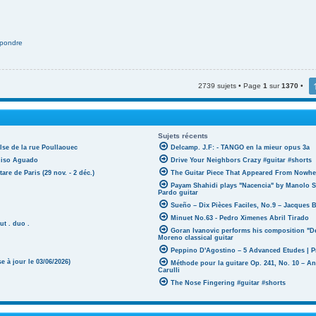
pondre
2739 sujets • Page
1
sur
1370
•
Sujets récents
lse de la rue Poullaouec
Delcamp. J.F: - TANGO en la mieur opus 3a
oniso Aguado
Drive Your Neighbors Crazy #guitar #shorts
tare de Paris (29 nov. - 2 déc.)
The Guitar Piece That Appeared From Nowher
Payam Shahidi plays "Nacencia" by Manolo S
Pardo guitar
Sueño – Dix Pièces Faciles, No.9 – Jacques 
Minuet No.63 - Pedro Ximenes Abril Tirado
ut . duo .
Goran Ivanovic performs his composition "D
Moreno classical guitar
Peppino D'Agostino – 5 Advanced Etudes | P
 à jour le 03/06/2026)
Méthode pour la guitare Op. 241, No. 10 – A
Carulli
The Nose Fingering #guitar #shorts