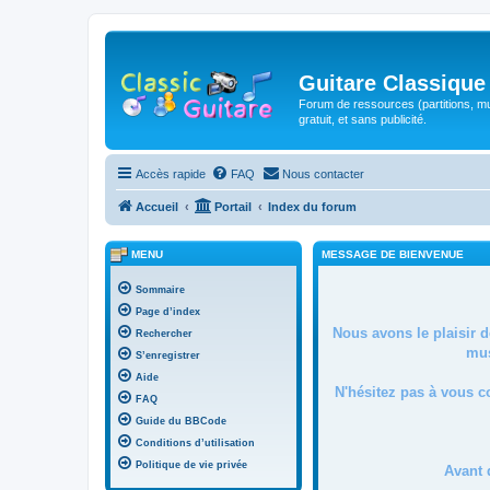
Guitare Classique
Forum de ressources (partitions, mu
gratuit, et sans publicité.
Accès rapide
FAQ
Nous contacter
Accueil
Portail
Index du forum
MENU
MESSAGE DE BIENVENUE
Sommaire
Page d’index
Nous avons le plaisir 
Rechercher
mus
S’enregistrer
Aide
N'hésitez pas à vous c
FAQ
Guide du BBCode
Conditions d’utilisation
Politique de vie privée
Avant 