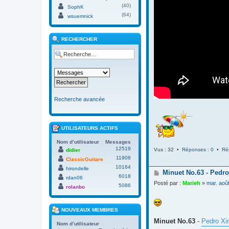
(40)
SophK
(64)
wsuemnick
RECHERCHER
Recherche avancée
UTILISATEURS ACTIFS
Nom d’utilisateur
Messages
12519
Vus : 32 •
Réponses : 0
•
Ré
didier
11908
ClassicGuitare
10164
hirondelle
M
Minuet No.63 - Pedro
6018
rdan06
e
Posté par :
Marieh
»
mar. aoû
5086
s
rolanbo
s
a
g
NOUVEAUX MEMBRES
e
Minuet No.63
-
Pedro Xi
Nom d’utilisateur