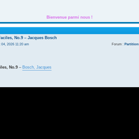
Bienvenue parmi nous !
Faciles, No.9 – Jacques Bosch
t 04, 2026 11:20 am
Forum :
Partition
les, No.9
–
Bosch, Jacques