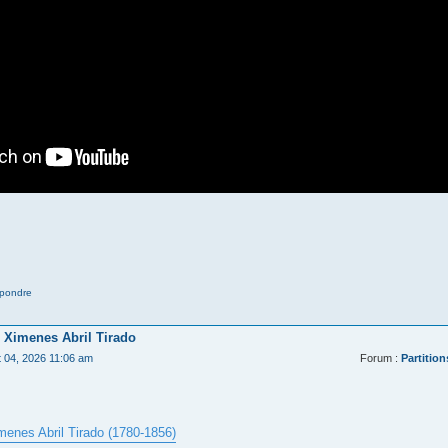
pondre
 Ximenes Abril Tirado
t 04, 2026 11:06 am
Forum :
Partition
menes Abril Tirado (1780-1856)