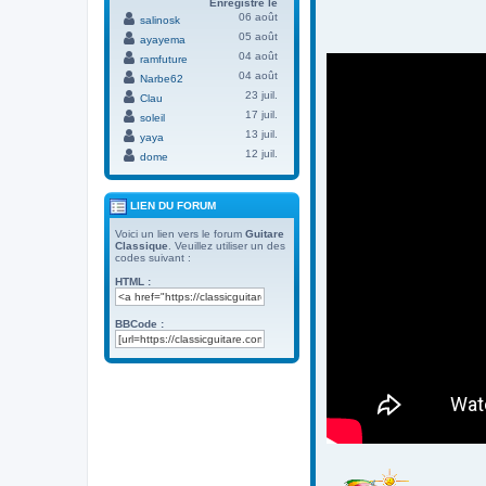
Enregistré le
06 août
salinosk
05 août
ayayema
04 août
ramfuture
04 août
Narbe62
23 juil.
Clau
17 juil.
soleil
13 juil.
yaya
12 juil.
dome
LIEN DU FORUM
Voici un lien vers le forum
Guitare
Classique
. Veuillez utiliser un des
codes suivant :
HTML :
BBCode :