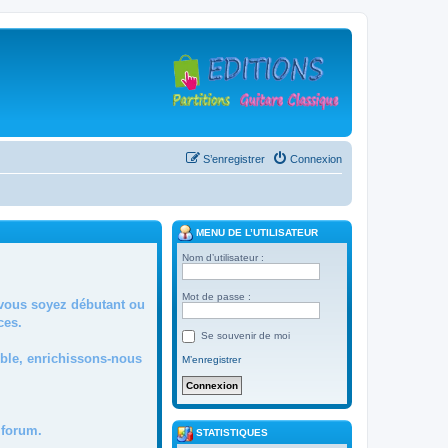
S’enregistrer
Connexion
MENU DE L’UTILISATEUR
Nom d’utilisateur :
Mot de passe :
 vous soyez débutant ou
ces.
Se souvenir de moi
mble, enrichissons-nous
M’enregistrer
forum.
STATISTIQUES