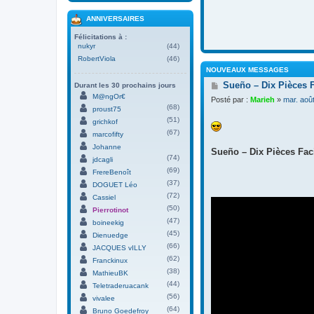
ANNIVERSAIRES
Félicitations à :
nukyr
(44)
RobertViola
(46)
NOUVEAUX MESSAGES
M
Sueño – Dix Pièces 
Durant les 30 prochains jours
e
M@ngOr€
Posté par :
Marieh
»
mar. aoû
s
(68)
proust75
s
(51)
grichkof
a
(67)
g
marcofifty
e
Johanne
Sueño – Dix Pièces Faci
(74)
jdcagli
(69)
FrereBenoît
(37)
DOGUET Léo
(72)
Cassiel
(50)
Pierrotinot
(47)
boineekig
(45)
Dienuedge
(66)
JACQUES vILLY
(62)
Franckinux
(38)
MathieuBK
(44)
Teletraderuacank
(56)
vivalee
(64)
Bruno Goedefroy