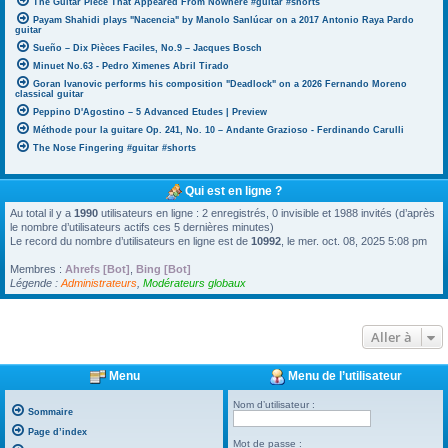
The Guitar Piece That Appeared From Nowhere #guitar #shorts
Payam Shahidi plays "Nacencia" by Manolo Sanlúcar on a 2017 Antonio Raya Pardo
guitar
Sueño – Dix Pièces Faciles, No.9 – Jacques Bosch
Minuet No.63 - Pedro Ximenes Abril Tirado
Goran Ivanovic performs his composition "Deadlock" on a 2026 Fernando Moreno
classical guitar
Peppino D'Agostino – 5 Advanced Etudes | Preview
Méthode pour la guitare Op. 241, No. 10 – Andante Grazioso - Ferdinando Carulli
The Nose Fingering #guitar #shorts
Qui est en ligne ?
Au total il y a
1990
utilisateurs en ligne : 2 enregistrés, 0 invisible et 1988 invités (d’après
le nombre d’utilisateurs actifs ces 5 dernières minutes)
Le record du nombre d’utilisateurs en ligne est de
10992
, le mer. oct. 08, 2025 5:08 pm
Membres :
Ahrefs [Bot]
,
Bing [Bot]
Légende :
Administrateurs
,
Modérateurs globaux
Aller à
Menu
Menu de l’utilisateur
Nom d’utilisateur :
Sommaire
Page d’index
Mot de passe :