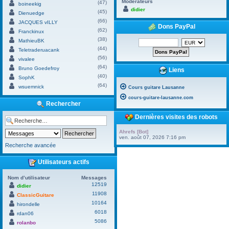
Modérateurs
(47)
boineekig
didier
(45)
Dienuedge
(66)
JACQUES vILLY
Dons PayPal
(62)
Franckinux
(38)
MathieuBK
(44)
Teletraderuacank
(56)
vivalee
(64)
Bruno Goedefroy
Liens
(40)
SophK
(64)
wsuemnick
Cours guitare Lausanne
cours-guitare-lausanne.com
Rechercher
Dernières visites des robots
Ahrefs [Bot]
ven. août 07, 2026 7:16 pm
Recherche avancée
Utilisateurs actifs
Nom d’utilisateur
Messages
12519
didier
11908
ClassicGuitare
10164
hirondelle
6018
rdan06
5086
rolanbo