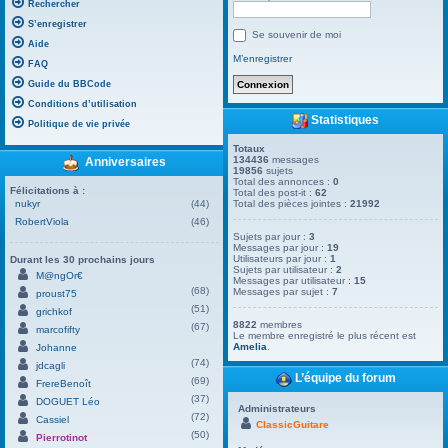
Rechercher
S’enregistrer
Se souvenir de moi
Aide
M’enregistrer
FAQ
Guide du BBCode
Conditions d’utilisation
Statistiques
Politique de vie privée
Totaux
134436
messages
Anniversaires
19856
sujets
Total des annonces :
0
Félicitations à :
Total des post-it :
62
nukyr
(44)
Total des pièces jointes :
21992
RobertViola
(46)
Sujets par jour :
3
Messages par jour :
19
Utilisateurs par jour :
1
Durant les 30 prochains jours
Sujets par utilisateur :
2
M@ngOr€
Messages par utilisateur :
15
(68)
Messages par sujet :
7
proust75
(51)
grichkof
8822
membres
(67)
marcofifty
Le membre enregistré le plus récent est
Amelia
.
Johanne
(74)
jdcagli
L’équipe du forum
(69)
FrereBenoît
(37)
DOGUET Léo
Administrateurs
(72)
Cassiel
ClassicGuitare
(50)
Pierrotinot