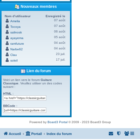
Nouveaux membres
Nom d’utilisateur
Enregistré le
07 août
Amelia
07 août
Tocoya
06 août
salinosk
05 août
ayayema
04 août
ramfuture
04 août
Narbe62
23 juil.
Clau
17 juil.
soleil
Lien du forum
Voici un lien vers le forum
Guitare
Classique
. Veuillez utiliser un des codes
suivant :
HTML :
BBCode :
Powered by
Board3 Portal
© 2009 - 2023 Board3 Group
Accueil
Portail
Index du forum