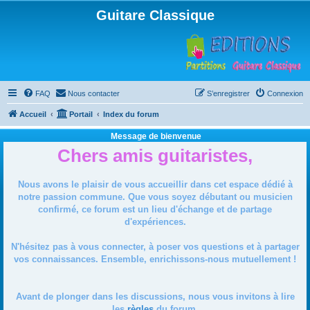
Guitare Classique
FAQ
Nous contacter
S’enregistrer
Connexion
Accueil
Portail
Index du forum
Message de bienvenue
Chers amis guitaristes,
Nous avons le plaisir de vous accueillir dans cet espace dédié à
notre passion commune. Que vous soyez débutant ou musicien
confirmé, ce forum est un lieu d'échange et de partage
d'expériences.
N'hésitez pas à vous connecter, à poser vos questions et à partager
vos connaissances. Ensemble, enrichissons-nous mutuellement !
Avant de plonger dans les discussions, nous vous invitons à lire
les
règles
du forum.