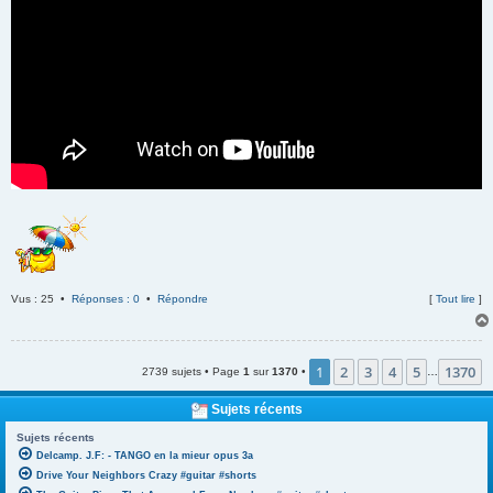
Vus : 25 •
Réponses : 0
•
Répondre
[
Tout lire
]
1
2
3
4
5
1370
2739 sujets • Page
1
sur
1370
•
…
Sujets récents
Sujets récents
Delcamp. J.F: - TANGO en la mieur opus 3a
Drive Your Neighbors Crazy #guitar #shorts