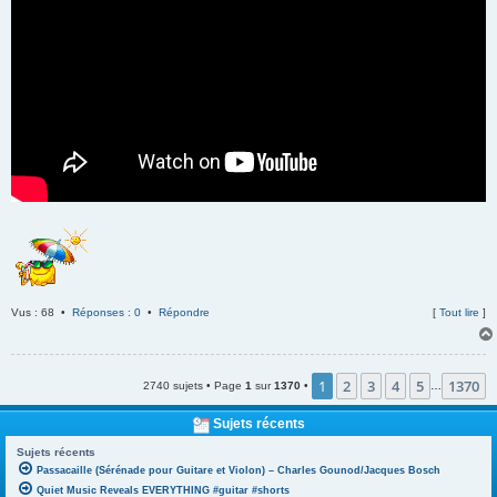
Vus : 68 •
Réponses : 0
•
Répondre
[
Tout lire
]
1
2
3
4
5
1370
2740 sujets • Page
1
sur
1370
•
…
Sujets récents
Sujets récents
Passacaille (Sérénade pour Guitare et Violon) – Charles Gounod/Jacques Bosch
Quiet Music Reveals EVERYTHING #guitar #shorts