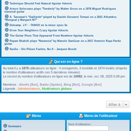
Technique Should Feel Natural #guitar #shorts
Arturo Solorzano plays "Tenderly" by Walter Gross on a 1978 Miguel Rodriguez
classical guitar
A. Tansman's "Gaillarde" played by Davide Giovanni Tomasi on a 2021 Alhambra
"Mengual y Margarit NT"
Delcamp. J.F: - TANGO en la mieur opus 3a
Drive Your Neighbors Crazy #guitar #shorts
The Guitar Piece That Appeared From Nowhere #guitar #shorts
Payam Shahidi plays "Nacencia" by Manolo Sanlúcar on a 2017 Antonio Raya Pardo
guitar
Sueño – Dix Pièces Faciles, No.9 – Jacques Bosch
Qui est en ligne ?
Au total il y a
1878
utilisateurs en ligne : 4 enregistrés, 0 invisible et 1874 invités (d’après
le nombre d’utilisateurs actifs ces 5 dernières minutes)
Le record du nombre d’utilisateurs en ligne est de
10992
, le mer. oct. 08, 2025 5:08 pm
Membres :
Ahrefs [Bot]
,
Baidu [Spider]
,
Bing [Bot]
,
Google [Bot]
Légende :
Administrateurs
,
Modérateurs globaux
Aller à
Menu
Menu de l’utilisateur
Nom d’utilisateur :
Sommaire