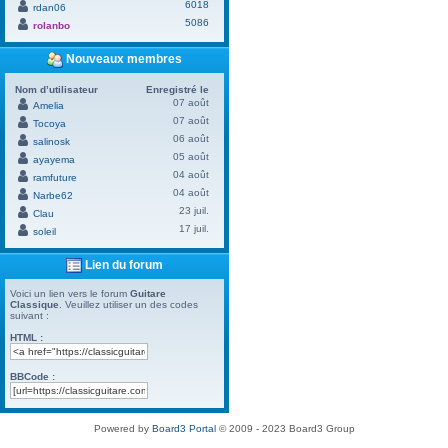
6018
rdan06
5086
rolanbo
Nouveaux membres
Nom d’utilisateur
Enregistré le
07 août
Amelia
07 août
Tocoya
06 août
salinosk
05 août
ayayema
04 août
ramfuture
04 août
Narbe62
23 juil.
Clau
17 juil.
soleil
Lien du forum
Voici un lien vers le forum
Guitare
Classique
. Veuillez utiliser un des codes
suivant :
HTML :
BBCode :
Powered by
Board3 Portal
© 2009 - 2023 Board3 Group