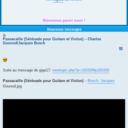
Bienvenue parmi nous !
Nouveaux messages
M
e
Passacaille (Sérénade pour Guitare et Violon) – Charles
s
Gounod/Jacques Bosch
s
a
g
e
Suite au message de giga17:
viewtopic.php?p=150330#p150330
Passacaille (Sérénade pour Guitare et Violon)
–
Bosch, Jacques
Gounod.jpg