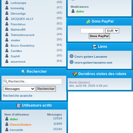
(49)
Ledoacape
Modérateurs
(47)
boineekig
didier
(45)
Dienuedge
(66)
JACQUES vILLY
Dons PayPal
(62)
Franckinux
(38)
MathieuBK
(44)
Teletraderuacank
(56)
vivalee
(64)
Bruno Goedefroy
Liens
(24)
Camillex
(40)
SophK
Cours guitare Lausanne
(64)
wsuemnick
cours-guitare-lausanne.com
Rechercher
Dernières visites des robots
Baidu [Spider]
dim. août 09, 2026 4:46 pm
Recherche avancée
Utilisateurs actifs
Nom d’utilisateur
Messages
12519
didier
11909
ClassicGuitare
10164
hirondelle