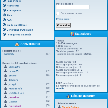
Page d’index
Mot de passe :
Rechercher
S’enregistrer
Se souvenir de moi
Aide
M’enregistrer
FAQ
Guide du BBCode
Conditions d’utilisation
Statistiques
Politique de vie privée
Totaux
134450
messages
Anniversaires
19863
sujets
Total des annonces :
0
Félicitations à :
Total des post-it :
62
marcofifty
(67)
Total des pièces jointes :
22001
Sujets par jour :
3
Durant les 30 prochains jours
Messages par jour :
19
M@ngOr€
Utilisateurs par jour :
1
Sujets par utilisateur :
2
(68)
proust75
Messages par utilisateur :
15
(51)
Messages par sujet :
7
grichkof
Johanne
8822
membres
(74)
jdcagli
Le membre enregistré le plus récent est
(69)
Amelia
.
FrereBenoît
(37)
DOGUET Léo
L’équipe du forum
(53)
jfontaine
(72)
Cassiel
Administrateurs
(50)
Pierrotinot
ClassicGuitare