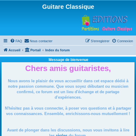
Guitare Classique
FAQ
Nous contacter
S’enregistrer
Connexion
Accueil
Portail
Index du forum
Message de bienvenue
Chers amis guitaristes,
Nous avons le plaisir de vous accueillir dans cet espace dédié à
notre passion commune. Que vous soyez débutant ou musicien
confirmé, ce forum est un lieu d'échange et de partage
d'expériences.
N'hésitez pas à vous connecter, à poser vos questions et à partager
vos connaissances. Ensemble, enrichissons-nous mutuellement !
Avant de plonger dans les discussions, nous vous invitons à lire
les
règles
du forum.