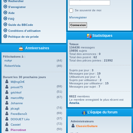
Rechercher
S’enregistrer
Se souvenir de moi
Aide
M’enregistrer
FAQ
Guide du BBCode
Conditions d’utilisation
Statistiques
Politique de vie privée
Totaux
134436
messages
Anniversaires
19856
sujets
Total des annonces :
0
Félicitations à :
Total des post-it :
62
nukyr
(44)
Total des pièces jointes :
21992
RobertViola
(46)
Sujets par jour :
3
Messages par jour :
19
Utilisateurs par jour :
1
Durant les 30 prochains jours
Sujets par utilisateur :
2
M@ngOr€
Messages par utilisateur :
15
(68)
Messages par sujet :
7
proust75
(51)
grichkof
8822
membres
(67)
marcofifty
Le membre enregistré le plus récent est
Amelia
.
Johanne
(74)
jdcagli
L’équipe du forum
(69)
FrereBenoît
(37)
DOGUET Léo
Administrateurs
(72)
Cassiel
ClassicGuitare
(50)
Pierrotinot