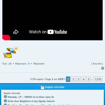
Vus : 25 •
Réponses : 0
•
Répondre
[
Tout lire
]
1
2
3
4
5
1370
2739 sujets • Page
1
sur
1370
•
…
Sujets récents
Sujets récents
Delcamp. J.F: - TANGO en la mieur opus 3a
Drive Your Neighbors Crazy #guitar #shorts