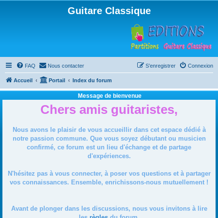
Guitare Classique
FAQ
Nous contacter
S’enregistrer
Connexion
Accueil
Portail
Index du forum
Message de bienvenue
Chers amis guitaristes,
Nous avons le plaisir de vous accueillir dans cet espace dédié à
notre passion commune. Que vous soyez débutant ou musicien
confirmé, ce forum est un lieu d'échange et de partage
d'expériences.
N'hésitez pas à vous connecter, à poser vos questions et à partager
vos connaissances. Ensemble, enrichissons-nous mutuellement !
Avant de plonger dans les discussions, nous vous invitons à lire
les
règles
du forum.