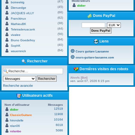
Modérateurs
(47)
boineekig
didier
(45)
Dienuedge
(66)
JACQUES vILLY
Dons PayPal
(62)
Franckinux
(38)
MathieuBK
(44)
Teletraderuacank
(56)
vivalee
(64)
Bruno Goedefroy
Liens
(40)
SophK
(64)
wsuemnick
Cours guitare Lausanne
cours-guitare-lausanne.com
Rechercher
Dernières visites des robots
Ahrefs [Bot]
ven. août 07, 2026 6:15 pm
Recherche avancée
Utilisateurs actifs
Nom d’utilisateur
Messages
12519
didier
11908
ClassicGuitare
10164
hirondelle
6018
rdan06
5086
rolanbo