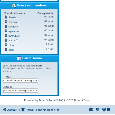
Nouveaux membres
Nom d’utilisateur
Enregistré le
07 août
Amelia
07 août
Tocoya
06 août
salinosk
05 août
ayayema
04 août
ramfuture
04 août
Narbe62
23 juil.
Clau
17 juil.
soleil
Lien du forum
Voici un lien vers le forum
Guitare
Classique
. Veuillez utiliser un des codes
suivant :
HTML :
BBCode :
Powered by
Board3 Portal
© 2009 - 2023 Board3 Group
Accueil
Portail
Index du forum