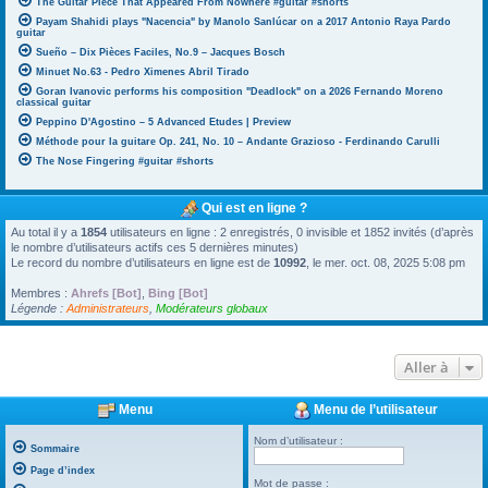
The Guitar Piece That Appeared From Nowhere #guitar #shorts
Payam Shahidi plays "Nacencia" by Manolo Sanlúcar on a 2017 Antonio Raya Pardo
guitar
Sueño – Dix Pièces Faciles, No.9 – Jacques Bosch
Minuet No.63 - Pedro Ximenes Abril Tirado
Goran Ivanovic performs his composition "Deadlock" on a 2026 Fernando Moreno
classical guitar
Peppino D'Agostino – 5 Advanced Etudes | Preview
Méthode pour la guitare Op. 241, No. 10 – Andante Grazioso - Ferdinando Carulli
The Nose Fingering #guitar #shorts
Qui est en ligne ?
Au total il y a
1854
utilisateurs en ligne : 2 enregistrés, 0 invisible et 1852 invités (d’après
le nombre d’utilisateurs actifs ces 5 dernières minutes)
Le record du nombre d’utilisateurs en ligne est de
10992
, le mer. oct. 08, 2025 5:08 pm
Membres :
Ahrefs [Bot]
,
Bing [Bot]
Légende :
Administrateurs
,
Modérateurs globaux
Aller à
Menu
Menu de l’utilisateur
Nom d’utilisateur :
Sommaire
Page d’index
Mot de passe :