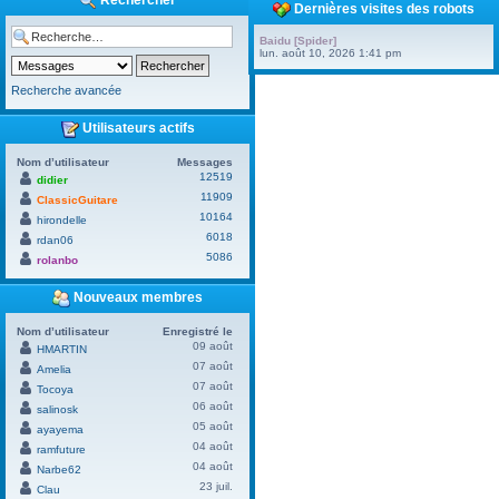
Rechercher
Dernières visites des robots
Baidu [Spider]
lun. août 10, 2026 1:41 pm
Recherche avancée
Utilisateurs actifs
Nom d’utilisateur
Messages
12519
didier
11909
ClassicGuitare
10164
hirondelle
6018
rdan06
5086
rolanbo
Nouveaux membres
Nom d’utilisateur
Enregistré le
09 août
HMARTIN
07 août
Amelia
07 août
Tocoya
06 août
salinosk
05 août
ayayema
04 août
ramfuture
04 août
Narbe62
23 juil.
Clau