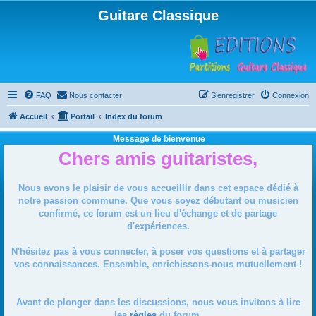
Guitare Classique
FAQ
Nous contacter
S’enregistrer
Connexion
Accueil
Portail
Index du forum
Message de bienvenue
Chers amis guitaristes,
Nous avons le plaisir de vous accueillir dans cet espace dédié à
notre passion commune. Que vous soyez débutant ou musicien
confirmé, ce forum est un lieu d'échange et de partage
d'expériences.
N'hésitez pas à vous connecter, à poser vos questions et à partager
vos connaissances. Ensemble, enrichissons-nous mutuellement !
Avant de plonger dans les discussions, nous vous invitons à lire
les
règles
du forum.