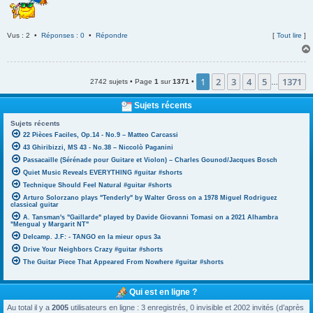
Vus : 2 •
Réponses : 0
•
Répondre
[
Tout lire
]
1
2
3
4
5
1371
2742 sujets • Page
1
sur
1371
•
…
Sujets récents
Sujets récents
22 Pièces Faciles, Op.14 - No.9 – Matteo Carcassi
43 Ghiribizzi, MS 43 - No.38 – Niccolò Paganini
Passacaille (Sérénade pour Guitare et Violon) – Charles Gounod/Jacques Bosch
Quiet Music Reveals EVERYTHING #guitar #shorts
Technique Should Feel Natural #guitar #shorts
Arturo Solorzano plays "Tenderly" by Walter Gross on a 1978 Miguel Rodriguez
classical guitar
A. Tansman's "Gaillarde" played by Davide Giovanni Tomasi on a 2021 Alhambra
"Mengual y Margarit NT"
Delcamp. J.F: - TANGO en la mieur opus 3a
Drive Your Neighbors Crazy #guitar #shorts
The Guitar Piece That Appeared From Nowhere #guitar #shorts
Qui est en ligne ?
Au total il y a
2005
utilisateurs en ligne : 3 enregistrés, 0 invisible et 2002 invités (d’après