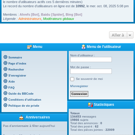
le nombre d’utilisateurs actifs ces 5 dernières minutes)
Le record du nombre d’utilisateurs en ligne est de
10992
, le mer. oct. 08, 2025 5:08 pm
Membres :
Ahrefs [Bot]
,
Baidu [Spider]
,
Bing [Bot]
Légende :
Administrateurs
,
Modérateurs globaux
Aller à
Menu
Menu de l’utilisateur
Nom d’utilisateur :
Sommaire
Page d’index
Mot de passe :
Rechercher
S’enregistrer
Se souvenir de moi
Aide
M’enregistrer
FAQ
Guide du BBCode
Conditions d’utilisation
Statistiques
Politique de vie privée
Totaux
134453
messages
Anniversaires
19866
sujets
Total des annonces :
0
Pas d’anniversaire à fêter aujourd’hui
Total des post-it :
62
Total des pièces jointes :
22009