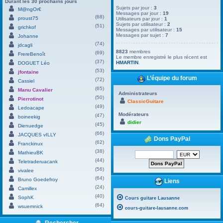
Durant les 30 prochains jours
Sujets par jour :
3
M@ngOr€
Messages par jour :
19
(68)
proust75
Utilisateurs par jour :
1
Sujets par utilisateur :
2
(51)
grichkof
Messages par utilisateur :
15
Messages par sujet :
7
Johanne
(74)
jdcagli
8823
membres
(69)
FrereBenoît
Le membre enregistré le plus récent est
(37)
HMARTIN
.
DOGUET Léo
(53)
jfontaine
L’équipe du forum
(72)
Cassiel
(65)
Manu Cavalier
Administrateurs
(50)
Pierrotinot
ClassicGuitare
(49)
Ledoacape
Modérateurs
(47)
boineekig
didier
(45)
Dienuedge
(66)
JACQUES vILLY
Dons PayPal
(62)
Franckinux
(38)
MathieuBK
(44)
Teletraderuacank
(56)
vivalee
(64)
Bruno Goedefroy
Liens
(24)
Camillex
(40)
SophK
Cours guitare Lausanne
(64)
wsuemnick
cours-guitare-lausanne.com