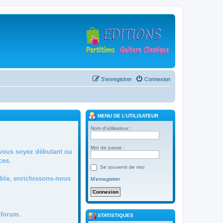
S’enregistrer
Connexion
MENU DE L’UTILISATEUR
Nom d’utilisateur :
Mot de passe :
 vous soyez débutant ou
ces.
Se souvenir de moi
mble, enrichissons-nous
M’enregistrer
forum.
STATISTIQUES