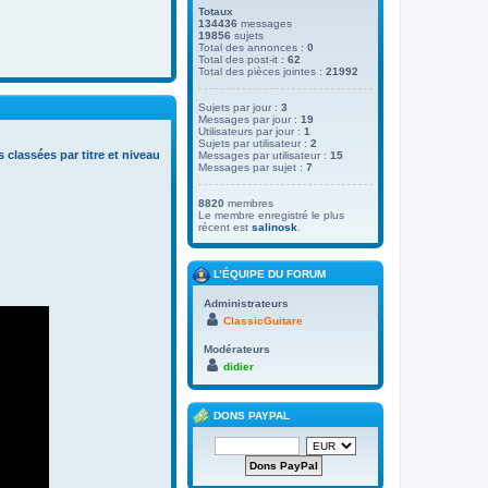
Totaux
134436
messages
19856
sujets
Total des annonces :
0
Total des post-it :
62
Total des pièces jointes :
21992
Sujets par jour :
3
Messages par jour :
19
Utilisateurs par jour :
1
Sujets par utilisateur :
2
s classées par titre et niveau
Messages par utilisateur :
15
Messages par sujet :
7
8820
membres
Le membre enregistré le plus
récent est
salinosk
.
L’ÉQUIPE DU FORUM
Administrateurs
ClassicGuitare
Modérateurs
didier
DONS PAYPAL