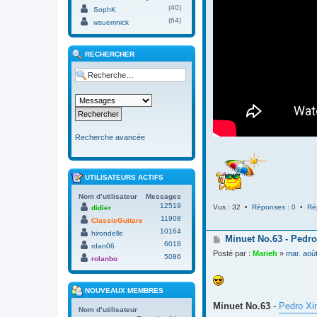
(40)
SophK
(64)
wsuemnick
RECHERCHER
Recherche avancée
UTILISATEURS ACTIFS
Nom d’utilisateur
Messages
12519
Vus : 32 •
Réponses : 0
•
Ré
didier
11908
ClassicGuitare
10164
hirondelle
M
Minuet No.63 - Pedro
6018
rdan06
e
Posté par :
Marieh
»
mar. aoû
5086
s
rolanbo
s
a
g
NOUVEAUX MEMBRES
e
Minuet No.63
-
Pedro Xi
Nom d’utilisateur