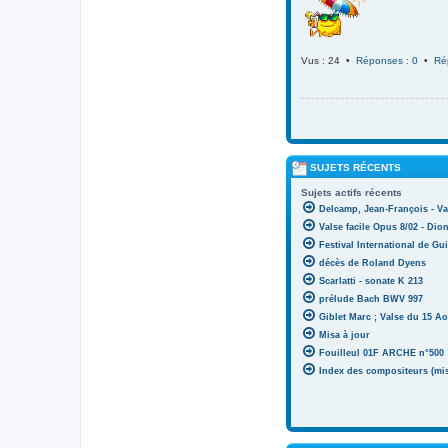
Vus : 24 •
Réponses : 0
•
Ré
SUJETS RÉCENTS
Sujets actifs récents
Delcamp, Jean-François - Va
Valse facile Opus 8/02 - Di
Festival International de Gui
décès de Roland Dyens
Scarlatti - sonate K 213
prélude Bach BWV 997
Giblet Marc ; Valse du 15 Ao
Misa à jour
Fouilleul 01F ARCHE n°500
Index des compositeurs (mise