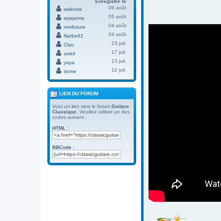
Enregistré le
06 août
salinosk
05 août
ayayema
04 août
ramfuture
04 août
Narbe62
23 juil.
Clau
17 juil.
soleil
13 juil.
yaya
12 juil.
dome
LIEN DU FORUM
Voici un lien vers le forum
Guitare
Classique
. Veuillez utiliser un des
codes suivant :
HTML :
BBCode :