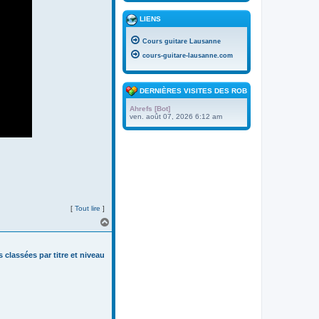
LIENS
Cours guitare Lausanne
cours-guitare-lausanne.com
DERNIÈRES VISITES DES ROBOTS
Ahrefs [Bot]
ven. août 07, 2026 6:12 am
[
Tout lire
]
H
a
u
t
s classées par titre et niveau