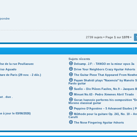
pondre
2739 sujets • Page
1
sur
1370
•
Sujets récents
lse de la rue Poullaouec
Delcamp. J.F: - TANGO en la mieur opus 3a
oniso Aguado
Drive Your Neighbors Crazy #guitar #shorts
tare de Paris (29 nov. - 2 déc.)
The Guitar Piece That Appeared From Nowher
Payam Shahidi plays "Nacencia" by Manolo S
Pardo guitar
Sueño – Dix Pièces Faciles, No.9 – Jacques 
Minuet No.63 - Pedro Ximenes Abril Tirado
ut . duo .
Goran Ivanovic performs his composition "D
Moreno classical guitar
Peppino D'Agostino – 5 Advanced Etudes | P
 à jour le 03/06/2026)
Méthode pour la guitare Op. 241, No. 10 – A
Carulli
The Nose Fingering #guitar #shorts