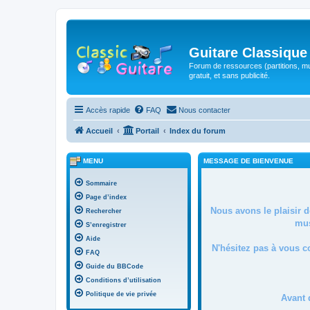
Guitare Classique
Forum de ressources (partitions, mu
gratuit, et sans publicité.
Accès rapide
FAQ
Nous contacter
Accueil
Portail
Index du forum
MENU
MESSAGE DE BIENVENUE
Sommaire
Page d’index
Nous avons le plaisir 
Rechercher
mus
S’enregistrer
Aide
N'hésitez pas à vous c
FAQ
Guide du BBCode
Conditions d’utilisation
Politique de vie privée
Avant 