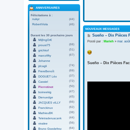
ANNIVERSAIRES
Félicitations à :
nukyr
(44)
RobertViola
(46)
NOUVEAUX MESSAGES
M
Sueño – Dix Pièces 
Durant les 30 prochains jours
e
M@ngOr€
Posté par :
Marieh
»
mar. aoû
s
(68)
proust75
s
(51)
grichkof
a
(67)
g
marcofifty
e
Johanne
Sueño – Dix Pièces Faci
(74)
jdcagli
(69)
FrereBenoît
(37)
DOGUET Léo
(72)
Cassiel
(50)
Pierrotinot
(47)
boineekig
(45)
Dienuedge
(66)
JACQUES vILLY
(62)
Franckinux
(38)
MathieuBK
(44)
Teletraderuacank
(56)
vivalee
(64)
Bruno Goedefroy