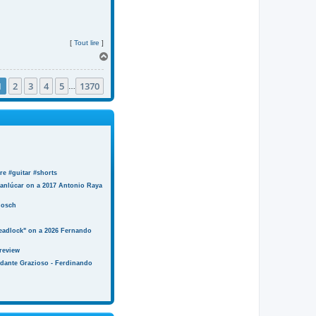
[
Tout lire
]
H
a
u
1
2
3
4
5
1370
t
…
e #guitar #shorts
anlúcar on a 2017 Antonio Raya
Bosch
eadlock" on a 2026 Fernando
review
ndante Grazioso - Ferdinando