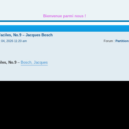
Bienvenue parmi nous !
Faciles, No.9 – Jacques Bosch
t 04, 2026 11:20 am
Forum :
Partition
les, No.9
–
Bosch, Jacques