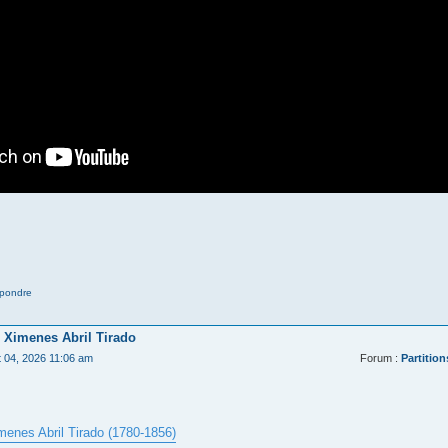
pondre
 Ximenes Abril Tirado
t 04, 2026 11:06 am
Forum :
Partition
menes Abril Tirado (1780-1856)