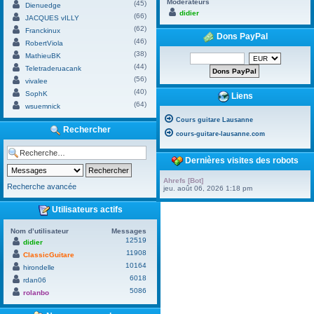
Modérateurs
(45)
Dienuedge
didier
(66)
JACQUES vILLY
(62)
Franckinux
Dons PayPal
(46)
RobertViola
(38)
MathieuBK
(44)
Teletraderuacank
(56)
vivalee
(40)
SophK
Liens
(64)
wsuemnick
Cours guitare Lausanne
Rechercher
cours-guitare-lausanne.com
Dernières visites des robots
Ahrefs [Bot]
Recherche avancée
jeu. août 06, 2026 1:18 pm
Utilisateurs actifs
Nom d’utilisateur
Messages
12519
didier
11908
ClassicGuitare
10164
hirondelle
6018
rdan06
5086
rolanbo