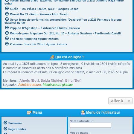
Payam Shahidi plays "Nacencia" by Manolo Sanlúcar on a 2017 Antonio Raya Pardo
guitar
Sueño – Dix Pièces Faciles, No.9 – Jacques Bosch
Minuet No.63 - Pedro Ximenes Abril Tirado
Goran Ivanovic performs his composition "Deadlock" on a 2026 Fernando Moreno
classical guitar
Peppino D'Agostino – 5 Advanced Etudes | Preview
Méthode pour la guitare Op. 241, No. 10 – Andante Grazioso - Ferdinando Carulli
The Nose Fingering #guitar #shorts
Precision Fixes the Chord #guitar #shorts
Qui est en ligne ?
Au total il y a
1807
utilisateurs en ligne : 3 enregistrés, 0 invisible et 1804 invités (d’après
le nombre d’utilisateurs actifs ces 5 dernières minutes)
Le record du nombre d’utilisateurs en ligne est de
10992
, le mer. oct. 08, 2025 5:08 pm
Membres :
Ahrefs [Bot]
,
Baidu [Spider]
,
Bing [Bot]
Légende :
Administrateurs
,
Modérateurs globaux
Aller à
Menu
Menu de l’utilisateur
Nom d’utilisateur :
Sommaire
Page d’index
Mot de passe :