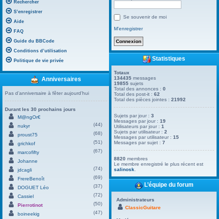
Rechercher
S’enregistrer
Se souvenir de moi
Aide
M’enregistrer
FAQ
Guide du BBCode
Conditions d’utilisation
Statistiques
Politique de vie privée
Totaux
134435
messages
Anniversaires
19855
sujets
Total des annonces :
0
Pas d’anniversaire à fêter aujourd’hui
Total des post-it :
62
Total des pièces jointes :
21992
Durant les 30 prochains jours
Sujets par jour :
3
M@ngOr€
Messages par jour :
19
(44)
nukyr
Utilisateurs par jour :
1
Sujets par utilisateur :
2
(68)
proust75
Messages par utilisateur :
15
(51)
Messages par sujet :
7
grichkof
(67)
marcofifty
8820
membres
Johanne
Le membre enregistré le plus récent est
(74)
salinosk
.
jdcagli
(69)
FrereBenoît
L’équipe du forum
(37)
DOGUET Léo
(72)
Cassiel
Administrateurs
(50)
Pierrotinot
ClassicGuitare
(47)
boineekig