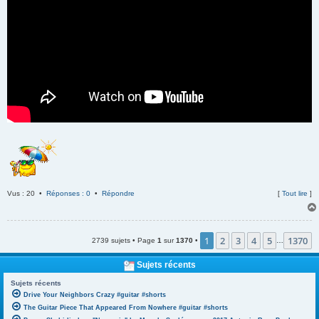
Vus : 20 •
Réponses : 0
•
Répondre
[
Tout lire
]
1
2
3
4
5
1370
2739 sujets • Page
1
sur
1370
•
…
Sujets récents
Sujets récents
Drive Your Neighbors Crazy #guitar #shorts
The Guitar Piece That Appeared From Nowhere #guitar #shorts