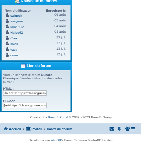
Nouveaux membres
Nom d’utilisateur
Enregistré le
06 août
salinosk
05 août
ayayema
04 août
ramfuture
04 août
Narbe62
23 juil.
Clau
17 juil.
soleil
13 juil.
yaya
12 juil.
dome
Lien du forum
Voici un lien vers le forum
Guitare
Classique
. Veuillez utiliser un des codes
suivant :
HTML :
BBCode :
Powered by
Board3 Portal
© 2009 - 2023 Board3 Group
Accueil
Portail
Index du forum
Développé par
phpBB
® Forum Software © phpBB Limited