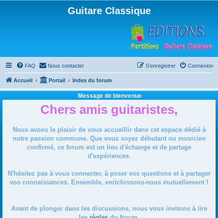
Guitare Classique
FAQ
Nous contacter
S’enregistrer
Connexion
Accueil
Portail
Index du forum
Message de bienvenue
Chers amis guitaristes,
Nous avons le plaisir de vous accueillir dans cet espace dédié à
notre passion commune. Que vous soyez débutant ou musicien
confirmé, ce forum est un lieu d'échange et de partage
d'expériences.
N'hésitez pas à vous connecter, à poser vos questions et à partager
vos connaissances. Ensemble, enrichissons-nous mutuellement !
Avant de plonger dans les discussions, nous vous invitons à lire
les
règles
du forum.