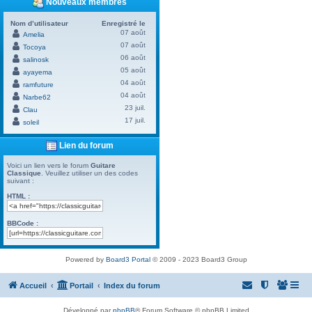
Nouveaux membres
Nom d’utilisateur
Enregistré le
07 août
Amelia
07 août
Tocoya
06 août
salinosk
05 août
ayayema
04 août
ramfuture
04 août
Narbe62
23 juil.
Clau
17 juil.
soleil
Lien du forum
Voici un lien vers le forum
Guitare
Classique
. Veuillez utiliser un des codes
suivant :
HTML :
BBCode :
Powered by
Board3 Portal
© 2009 - 2023 Board3 Group
Accueil
Portail
Index du forum
Développé par
phpBB
® Forum Software © phpBB Limited