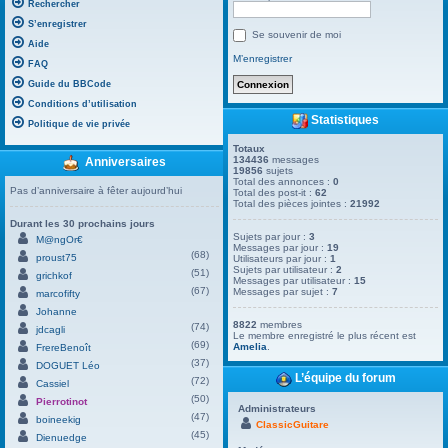
Rechercher
S’enregistrer
Se souvenir de moi
Aide
M’enregistrer
FAQ
Guide du BBCode
Conditions d’utilisation
Statistiques
Politique de vie privée
Totaux
134436
messages
Anniversaires
19856
sujets
Total des annonces :
0
Pas d’anniversaire à fêter aujourd’hui
Total des post-it :
62
Total des pièces jointes :
21992
Durant les 30 prochains jours
Sujets par jour :
3
M@ngOr€
Messages par jour :
19
(68)
proust75
Utilisateurs par jour :
1
Sujets par utilisateur :
2
(51)
grichkof
Messages par utilisateur :
15
(67)
Messages par sujet :
7
marcofifty
Johanne
8822
membres
(74)
jdcagli
Le membre enregistré le plus récent est
(69)
Amelia
.
FrereBenoît
(37)
DOGUET Léo
L’équipe du forum
(72)
Cassiel
(50)
Pierrotinot
Administrateurs
(47)
boineekig
ClassicGuitare
(45)
Dienuedge