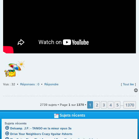
Vus : 32 •
Réponses : 0
•
Répondre
[
Tout lire
]
1
2
3
4
5
1370
2739 sujets • Page
1
sur
1370
•
…
Sujets récents
Sujets récents
Delcamp. J.F: - TANGO en la mieur opus 3a
Drive Your Neighbors Crazy #guitar #shorts