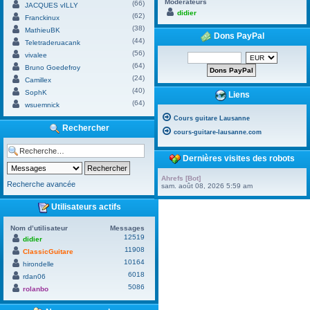
Modérateurs
(66)
JACQUES vILLY
didier
(62)
Franckinux
(38)
MathieuBK
Dons PayPal
(44)
Teletraderuacank
(56)
vivalee
(64)
Bruno Goedefroy
(24)
Camillex
(40)
SophK
Liens
(64)
wsuemnick
Cours guitare Lausanne
Rechercher
cours-guitare-lausanne.com
Dernières visites des robots
Ahrefs [Bot]
Recherche avancée
sam. août 08, 2026 5:59 am
Utilisateurs actifs
Nom d’utilisateur
Messages
12519
didier
11908
ClassicGuitare
10164
hirondelle
6018
rdan06
5086
rolanbo