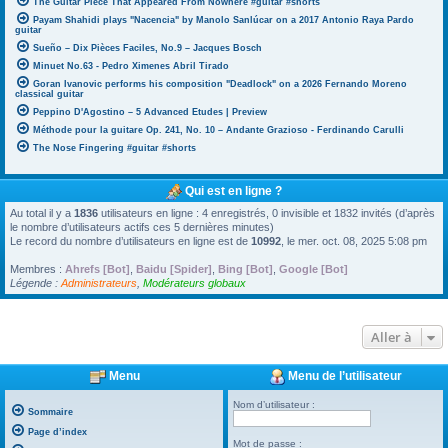
The Guitar Piece That Appeared From Nowhere #guitar #shorts
Payam Shahidi plays "Nacencia" by Manolo Sanlúcar on a 2017 Antonio Raya Pardo
guitar
Sueño – Dix Pièces Faciles, No.9 – Jacques Bosch
Minuet No.63 - Pedro Ximenes Abril Tirado
Goran Ivanovic performs his composition "Deadlock" on a 2026 Fernando Moreno
classical guitar
Peppino D'Agostino – 5 Advanced Etudes | Preview
Méthode pour la guitare Op. 241, No. 10 – Andante Grazioso - Ferdinando Carulli
The Nose Fingering #guitar #shorts
Qui est en ligne ?
Au total il y a
1836
utilisateurs en ligne : 4 enregistrés, 0 invisible et 1832 invités (d’après
le nombre d’utilisateurs actifs ces 5 dernières minutes)
Le record du nombre d’utilisateurs en ligne est de
10992
, le mer. oct. 08, 2025 5:08 pm
Membres :
Ahrefs [Bot]
,
Baidu [Spider]
,
Bing [Bot]
,
Google [Bot]
Légende :
Administrateurs
,
Modérateurs globaux
Aller à
Menu
Menu de l’utilisateur
Nom d’utilisateur :
Sommaire
Page d’index
Mot de passe :