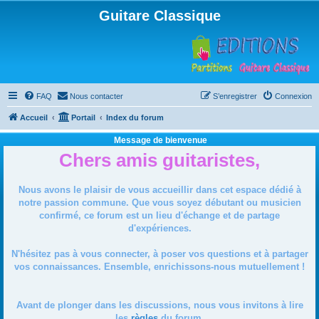
Guitare Classique
FAQ
Nous contacter
S’enregistrer
Connexion
Accueil
Portail
Index du forum
Message de bienvenue
Chers amis guitaristes,
Nous avons le plaisir de vous accueillir dans cet espace dédié à
notre passion commune. Que vous soyez débutant ou musicien
confirmé, ce forum est un lieu d'échange et de partage
d'expériences.
N'hésitez pas à vous connecter, à poser vos questions et à partager
vos connaissances. Ensemble, enrichissons-nous mutuellement !
Avant de plonger dans les discussions, nous vous invitons à lire
les
règles
du forum.