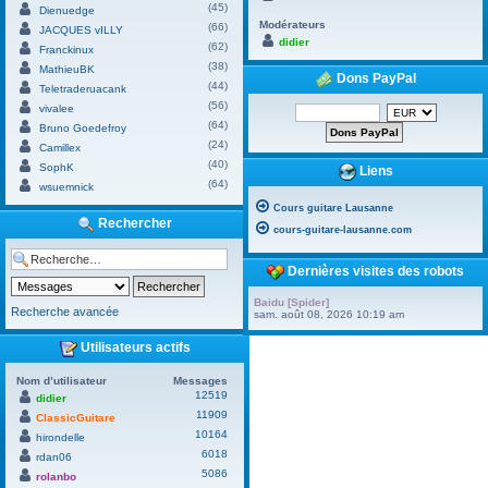
(45)
Dienuedge
Modérateurs
(66)
JACQUES vILLY
didier
(62)
Franckinux
(38)
MathieuBK
Dons PayPal
(44)
Teletraderuacank
(56)
vivalee
(64)
Bruno Goedefroy
(24)
Camillex
(40)
SophK
Liens
(64)
wsuemnick
Cours guitare Lausanne
Rechercher
cours-guitare-lausanne.com
Dernières visites des robots
Baidu [Spider]
Recherche avancée
sam. août 08, 2026 10:19 am
Utilisateurs actifs
Nom d’utilisateur
Messages
12519
didier
11909
ClassicGuitare
10164
hirondelle
6018
rdan06
5086
rolanbo