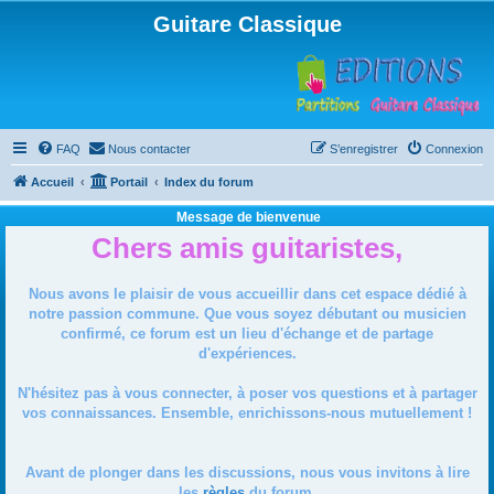
Guitare Classique
FAQ
Nous contacter
S’enregistrer
Connexion
Accueil
Portail
Index du forum
Message de bienvenue
Chers amis guitaristes,
Nous avons le plaisir de vous accueillir dans cet espace dédié à
notre passion commune. Que vous soyez débutant ou musicien
confirmé, ce forum est un lieu d'échange et de partage
d'expériences.
N'hésitez pas à vous connecter, à poser vos questions et à partager
vos connaissances. Ensemble, enrichissons-nous mutuellement !
Avant de plonger dans les discussions, nous vous invitons à lire
les
règles
du forum.