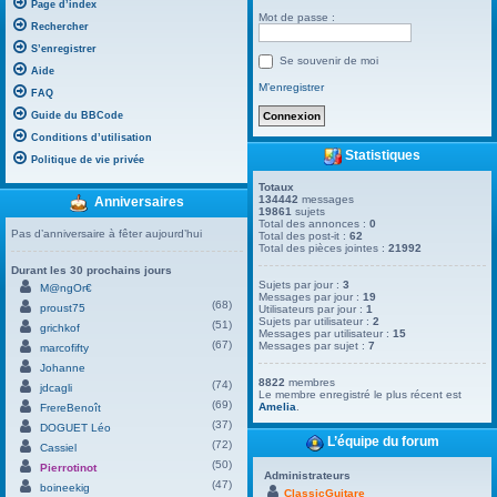
Page d’index
Mot de passe :
Rechercher
S’enregistrer
Se souvenir de moi
Aide
M’enregistrer
FAQ
Guide du BBCode
Conditions d’utilisation
Statistiques
Politique de vie privée
Totaux
134442
messages
Anniversaires
19861
sujets
Total des annonces :
0
Pas d’anniversaire à fêter aujourd’hui
Total des post-it :
62
Total des pièces jointes :
21992
Durant les 30 prochains jours
Sujets par jour :
3
M@ngOr€
Messages par jour :
19
(68)
proust75
Utilisateurs par jour :
1
Sujets par utilisateur :
2
(51)
grichkof
Messages par utilisateur :
15
(67)
Messages par sujet :
7
marcofifty
Johanne
8822
membres
(74)
jdcagli
Le membre enregistré le plus récent est
(69)
Amelia
.
FrereBenoît
(37)
DOGUET Léo
L’équipe du forum
(72)
Cassiel
(50)
Pierrotinot
Administrateurs
(47)
boineekig
ClassicGuitare