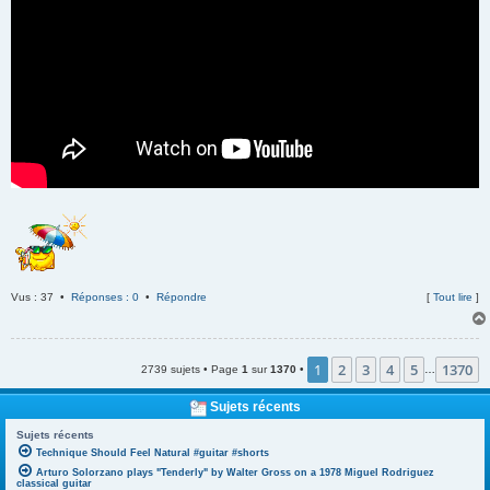
Vus : 37 •
Réponses : 0
•
Répondre
[
Tout lire
]
1
2
3
4
5
1370
2739 sujets • Page
1
sur
1370
•
…
Sujets récents
Sujets récents
Technique Should Feel Natural #guitar #shorts
Arturo Solorzano plays "Tenderly" by Walter Gross on a 1978 Miguel Rodriguez
classical guitar