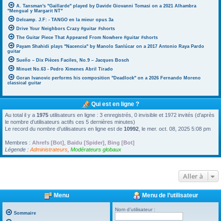
A. Tansman's "Gaillarde" played by Davide Giovanni Tomasi on a 2021 Alhambra
"Mengual y Margarit NT"
Delcamp. J.F: - TANGO en la mieur opus 3a
Drive Your Neighbors Crazy #guitar #shorts
The Guitar Piece That Appeared From Nowhere #guitar #shorts
Payam Shahidi plays "Nacencia" by Manolo Sanlúcar on a 2017 Antonio Raya Pardo
guitar
Sueño – Dix Pièces Faciles, No.9 – Jacques Bosch
Minuet No.63 - Pedro Ximenes Abril Tirado
Goran Ivanovic performs his composition "Deadlock" on a 2026 Fernando Moreno
classical guitar
Qui est en ligne ?
Au total il y a
1975
utilisateurs en ligne : 3 enregistrés, 0 invisible et 1972 invités (d’après
le nombre d’utilisateurs actifs ces 5 dernières minutes)
Le record du nombre d’utilisateurs en ligne est de
10992
, le mer. oct. 08, 2025 5:08 pm
Membres :
Ahrefs [Bot]
,
Baidu [Spider]
,
Bing [Bot]
Légende :
Administrateurs
,
Modérateurs globaux
Aller à
Menu
Menu de l’utilisateur
Nom d’utilisateur :
Sommaire