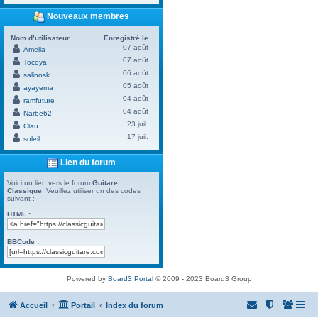
Nouveaux membres
Nom d’utilisateur
Enregistré le
07 août
Amelia
07 août
Tocoya
06 août
salinosk
05 août
ayayema
04 août
ramfuture
04 août
Narbe62
23 juil.
Clau
17 juil.
soleil
Lien du forum
Voici un lien vers le forum
Guitare
Classique
. Veuillez utiliser un des codes
suivant :
HTML :
BBCode :
Powered by
Board3 Portal
© 2009 - 2023 Board3 Group
Accueil
Portail
Index du forum