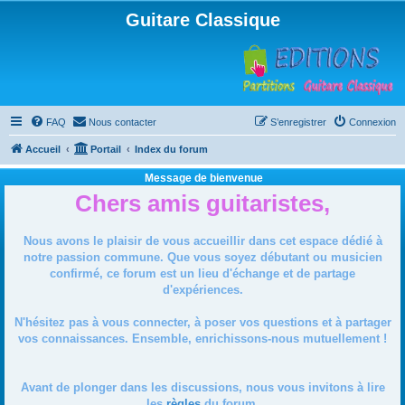
Guitare Classique
FAQ
Nous contacter
S’enregistrer
Connexion
Accueil
Portail
Index du forum
Message de bienvenue
Chers amis guitaristes,
Nous avons le plaisir de vous accueillir dans cet espace dédié à
notre passion commune. Que vous soyez débutant ou musicien
confirmé, ce forum est un lieu d'échange et de partage
d'expériences.
N'hésitez pas à vous connecter, à poser vos questions et à partager
vos connaissances. Ensemble, enrichissons-nous mutuellement !
Avant de plonger dans les discussions, nous vous invitons à lire
les
règles
du forum.