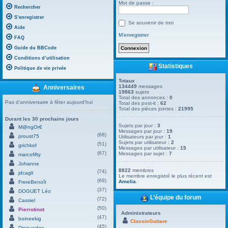
Mot de passe :
Rechercher
S’enregistrer
Se souvenir de moi
Aide
M’enregistrer
FAQ
Guide du BBCode
Conditions d’utilisation
Statistiques
Politique de vie privée
Totaux
134449
messages
Anniversaires
19863
sujets
Total des annonces :
0
Pas d’anniversaire à fêter aujourd’hui
Total des post-it :
62
Total des pièces jointes :
21995
Durant les 30 prochains jours
Sujets par jour :
3
M@ngOr€
Messages par jour :
19
(68)
proust75
Utilisateurs par jour :
1
Sujets par utilisateur :
2
(51)
grichkof
Messages par utilisateur :
15
(67)
Messages par sujet :
7
marcofifty
Johanne
8822
membres
(74)
jdcagli
Le membre enregistré le plus récent est
(69)
Amelia
.
FrereBenoît
(37)
DOGUET Léo
L’équipe du forum
(72)
Cassiel
(50)
Pierrotinot
Administrateurs
(47)
boineekig
ClassicGuitare
(45)
Dienuedge