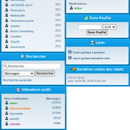
Modérateurs
(66)
JACQUES vILLY
didier
(62)
Franckinux
(38)
MathieuBK
Dons PayPal
(44)
Teletraderuacank
(56)
vivalee
(64)
Bruno Goedefroy
(24)
Camillex
(40)
SophK
Liens
(64)
wsuemnick
Cours guitare Lausanne
Rechercher
cours-guitare-lausanne.com
Dernières visites des robots
Ahrefs [Bot]
Recherche avancée
sam. août 08, 2026 9:48 pm
Utilisateurs actifs
Nom d’utilisateur
Messages
12519
didier
11909
ClassicGuitare
10164
hirondelle
6018
rdan06
5086
rolanbo