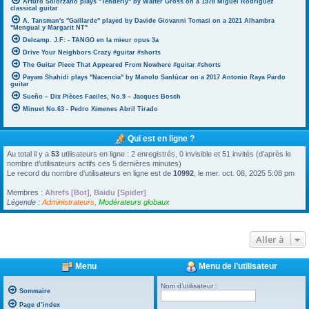
Arturo Solorzano plays "Tenderly" by Walter Gross on a 1978 Miguel Rodriguez
classical guitar
A. Tansman's "Gaillarde" played by Davide Giovanni Tomasi on a 2021 Alhambra
"Mengual y Margarit NT"
Delcamp. J.F: - TANGO en la mieur opus 3a
Drive Your Neighbors Crazy #guitar #shorts
The Guitar Piece That Appeared From Nowhere #guitar #shorts
Payam Shahidi plays "Nacencia" by Manolo Sanlúcar on a 2017 Antonio Raya Pardo
guitar
Sueño – Dix Pièces Faciles, No.9 – Jacques Bosch
Minuet No.63 - Pedro Ximenes Abril Tirado
Qui est en ligne ?
Au total il y a
53
utilisateurs en ligne : 2 enregistrés, 0 invisible et 51 invités (d’après le
nombre d’utilisateurs actifs ces 5 dernières minutes)
Le record du nombre d’utilisateurs en ligne est de
10992
, le mer. oct. 08, 2025 5:08 pm
Membres :
Ahrefs [Bot]
,
Baidu [Spider]
Légende :
Administrateurs
,
Modérateurs globaux
Aller à
Menu
Menu de l’utilisateur
Nom d’utilisateur :
Sommaire
Page d’index