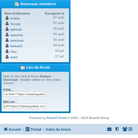
Nouveaux membres
Nom d’utilisateur
Enregistré le
07 août
Amelia
07 août
Tocoya
06 août
salinosk
05 août
ayayema
04 août
ramfuture
04 août
Narbe62
23 juil.
Clau
17 juil.
soleil
Lien du forum
Voici un lien vers le forum
Guitare
Classique
. Veuillez utiliser un des codes
suivant :
HTML :
BBCode :
Powered by
Board3 Portal
© 2009 - 2023 Board3 Group
Accueil
Portail
Index du forum