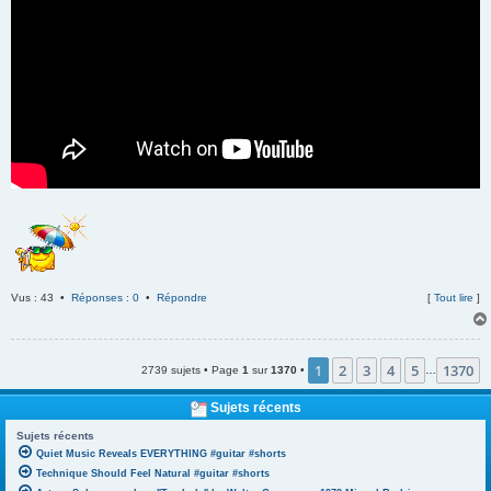
Vus : 43 •
Réponses : 0
•
Répondre
[
Tout lire
]
1
2
3
4
5
1370
2739 sujets • Page
1
sur
1370
•
…
Sujets récents
Sujets récents
Quiet Music Reveals EVERYTHING #guitar #shorts
Technique Should Feel Natural #guitar #shorts