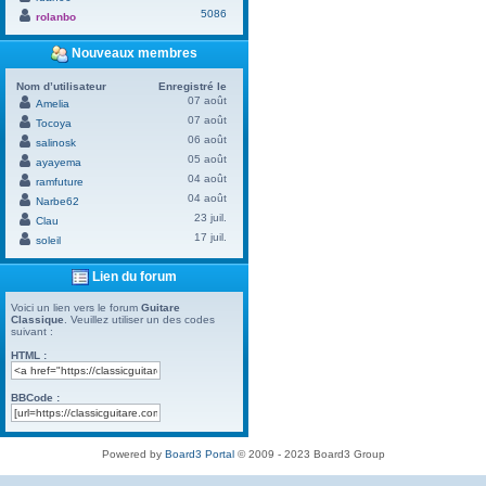
5086
rolanbo
Nouveaux membres
Nom d’utilisateur
Enregistré le
07 août
Amelia
07 août
Tocoya
06 août
salinosk
05 août
ayayema
04 août
ramfuture
04 août
Narbe62
23 juil.
Clau
17 juil.
soleil
Lien du forum
Voici un lien vers le forum
Guitare
Classique
. Veuillez utiliser un des codes
suivant :
HTML :
BBCode :
Powered by
Board3 Portal
© 2009 - 2023 Board3 Group