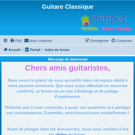
Guitare Classique
FAQ
Nous contacter
S’enregistrer
Connexion
Accueil
Portail
Index du forum
Message de bienvenue
Chers amis guitaristes,
Nous avons le plaisir de vous accueillir dans cet espace dédié à
notre passion commune. Que vous soyez débutant ou musicien
confirmé, ce forum est un lieu d'échange et de partage
d'expériences.
N'hésitez pas à vous connecter, à poser vos questions et à partager
vos connaissances. Ensemble, enrichissons-nous mutuellement !
Avant de plonger dans les discussions, nous vous invitons à lire
les
règles
du forum.