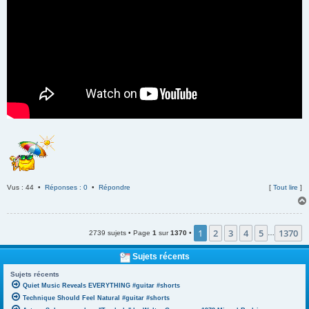
Vus : 44 •
Réponses : 0
•
Répondre
[
Tout lire
]
1
2
3
4
5
1370
2739 sujets • Page
1
sur
1370
•
…
Sujets récents
Sujets récents
Quiet Music Reveals EVERYTHING #guitar #shorts
Technique Should Feel Natural #guitar #shorts