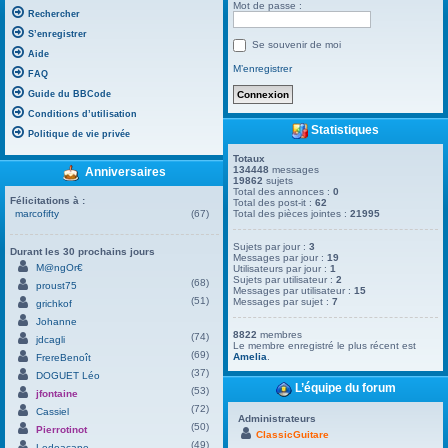
Mot de passe :
Rechercher
S’enregistrer
Se souvenir de moi
Aide
M’enregistrer
FAQ
Guide du BBCode
Conditions d’utilisation
Statistiques
Politique de vie privée
Totaux
134448
messages
Anniversaires
19862
sujets
Total des annonces :
0
Félicitations à :
Total des post-it :
62
marcofifty
(67)
Total des pièces jointes :
21995
Sujets par jour :
3
Durant les 30 prochains jours
Messages par jour :
19
M@ngOr€
Utilisateurs par jour :
1
Sujets par utilisateur :
2
(68)
proust75
Messages par utilisateur :
15
(51)
Messages par sujet :
7
grichkof
Johanne
8822
membres
(74)
jdcagli
Le membre enregistré le plus récent est
(69)
Amelia
.
FrereBenoît
(37)
DOGUET Léo
L’équipe du forum
(53)
jfontaine
(72)
Cassiel
Administrateurs
(50)
Pierrotinot
ClassicGuitare
(49)
Ledoacape