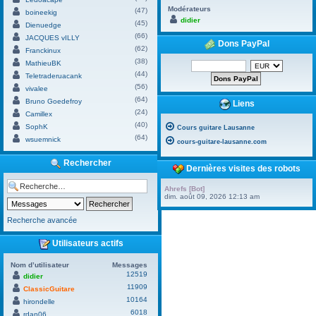
Modérateurs
(47)
boineekig
didier
(45)
Dienuedge
(66)
JACQUES vILLY
Dons PayPal
(62)
Franckinux
(38)
MathieuBK
(44)
Teletraderuacank
(56)
vivalee
(64)
Bruno Goedefroy
Liens
(24)
Camillex
(40)
SophK
Cours guitare Lausanne
(64)
wsuemnick
cours-guitare-lausanne.com
Rechercher
Dernières visites des robots
Ahrefs [Bot]
dim. août 09, 2026 12:13 am
Recherche avancée
Utilisateurs actifs
Nom d’utilisateur
Messages
12519
didier
11909
ClassicGuitare
10164
hirondelle
6018
rdan06