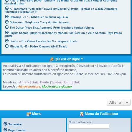
Arturo Solorzano plays "Tenderly" by Walter Gross on a 1978 Miguel Rodriguez
classical guitar
A. Tansman's "Gaillarde" played by Davide Giovanni Tomasi on a 2021 Alhambra
"Mengual y Margarit NT"
Delcamp. J.F: - TANGO en la mieur opus 3a
Drive Your Neighbors Crazy #guitar #shorts
The Guitar Piece That Appeared From Nowhere #guitar #shorts
Payam Shahidi plays "Nacencia" by Manolo Sanlúcar on a 2017 Antonio Raya Pardo
guitar
Sueño – Dix Pièces Faciles, No.9 – Jacques Bosch
Minuet No.63 - Pedro Ximenes Abril Tirado
Qui est en ligne ?
Au total il y a
44
utilisateurs en ligne : 3 enregistrés, 0 invisible et 41 invités (d’après le
nombre d’utilisateurs actifs ces 5 dernières minutes)
Le record du nombre d’utilisateurs en ligne est de
10992
, le mer. oct. 08, 2025 5:08 pm
Membres :
Ahrefs [Bot]
,
Baidu [Spider]
,
Bing [Bot]
Légende :
Administrateurs
,
Modérateurs globaux
Aller à
Menu
Menu de l’utilisateur
Nom d’utilisateur :
Sommaire
Page d’index