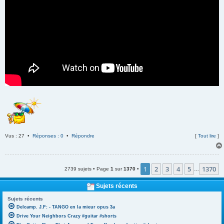
Vus : 27 •
Réponses : 0
•
Répondre
[
Tout lire
]
1
2
3
4
5
1370
2739 sujets • Page
1
sur
1370
•
…
Sujets récents
Sujets récents
Delcamp. J.F: - TANGO en la mieur opus 3a
Drive Your Neighbors Crazy #guitar #shorts