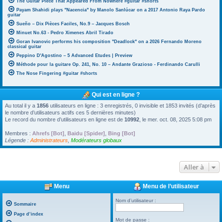
The Guitar Piece That Appeared From Nowhere #guitar #shorts
Payam Shahidi plays "Nacencia" by Manolo Sanlúcar on a 2017 Antonio Raya Pardo
guitar
Sueño – Dix Pièces Faciles, No.9 – Jacques Bosch
Minuet No.63 - Pedro Ximenes Abril Tirado
Goran Ivanovic performs his composition "Deadlock" on a 2026 Fernando Moreno
classical guitar
Peppino D'Agostino – 5 Advanced Etudes | Preview
Méthode pour la guitare Op. 241, No. 10 – Andante Grazioso - Ferdinando Carulli
The Nose Fingering #guitar #shorts
Qui est en ligne ?
Au total il y a
1856
utilisateurs en ligne : 3 enregistrés, 0 invisible et 1853 invités (d’après
le nombre d’utilisateurs actifs ces 5 dernières minutes)
Le record du nombre d’utilisateurs en ligne est de
10992
, le mer. oct. 08, 2025 5:08 pm
Membres :
Ahrefs [Bot]
,
Baidu [Spider]
,
Bing [Bot]
Légende :
Administrateurs
,
Modérateurs globaux
Aller à
Menu
Menu de l’utilisateur
Nom d’utilisateur :
Sommaire
Page d’index
Mot de passe :