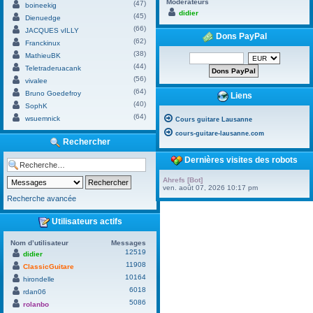
Modérateurs
(47)
boineekig
didier
(45)
Dienuedge
(66)
JACQUES vILLY
Dons PayPal
(62)
Franckinux
(38)
MathieuBK
(44)
Teletraderuacank
(56)
vivalee
(64)
Bruno Goedefroy
Liens
(40)
SophK
(64)
wsuemnick
Cours guitare Lausanne
cours-guitare-lausanne.com
Rechercher
Dernières visites des robots
Ahrefs [Bot]
ven. août 07, 2026 10:17 pm
Recherche avancée
Utilisateurs actifs
Nom d’utilisateur
Messages
12519
didier
11908
ClassicGuitare
10164
hirondelle
6018
rdan06
5086
rolanbo