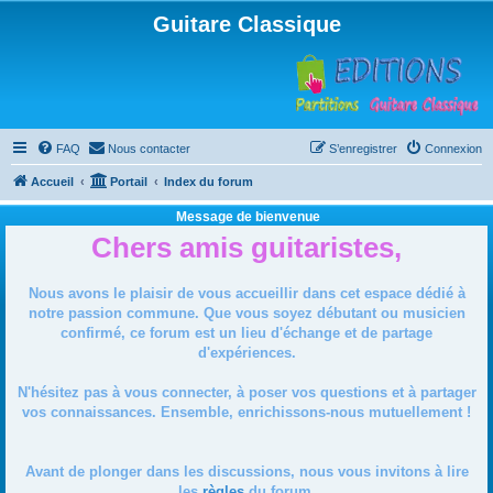
Guitare Classique
FAQ
Nous contacter
S’enregistrer
Connexion
Accueil
Portail
Index du forum
Message de bienvenue
Chers amis guitaristes,
Nous avons le plaisir de vous accueillir dans cet espace dédié à
notre passion commune. Que vous soyez débutant ou musicien
confirmé, ce forum est un lieu d'échange et de partage
d'expériences.
N'hésitez pas à vous connecter, à poser vos questions et à partager
vos connaissances. Ensemble, enrichissons-nous mutuellement !
Avant de plonger dans les discussions, nous vous invitons à lire
les
règles
du forum.