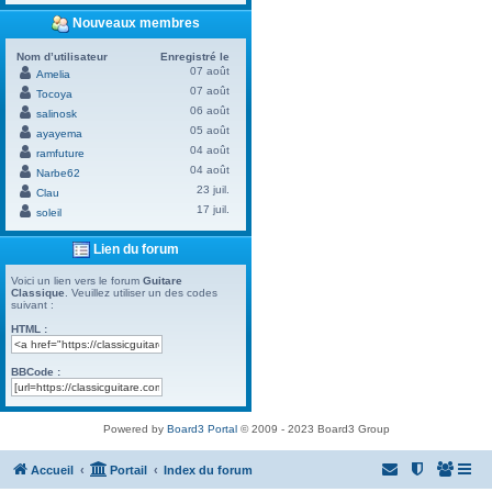
Nouveaux membres
Nom d’utilisateur
Enregistré le
07 août
Amelia
07 août
Tocoya
06 août
salinosk
05 août
ayayema
04 août
ramfuture
04 août
Narbe62
23 juil.
Clau
17 juil.
soleil
Lien du forum
Voici un lien vers le forum
Guitare
Classique
. Veuillez utiliser un des codes
suivant :
HTML :
BBCode :
Powered by
Board3 Portal
© 2009 - 2023 Board3 Group
Accueil
Portail
Index du forum