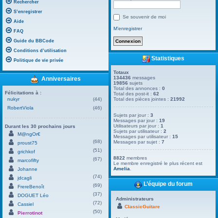
Rechercher
S’enregistrer
Se souvenir de moi
Aide
M’enregistrer
FAQ
Guide du BBCode
Conditions d’utilisation
Statistiques
Politique de vie privée
Totaux
134436
messages
Anniversaires
19856
sujets
Total des annonces :
0
Félicitations à :
Total des post-it :
62
nukyr
(44)
Total des pièces jointes :
21992
RobertViola
(46)
Sujets par jour :
3
Messages par jour :
19
Utilisateurs par jour :
1
Durant les 30 prochains jours
Sujets par utilisateur :
2
M@ngOr€
Messages par utilisateur :
15
(68)
Messages par sujet :
7
proust75
(51)
grichkof
8822
membres
(67)
marcofifty
Le membre enregistré le plus récent est
Amelia
.
Johanne
(74)
jdcagli
L’équipe du forum
(69)
FrereBenoît
(37)
DOGUET Léo
Administrateurs
(72)
Cassiel
ClassicGuitare
(50)
Pierrotinot