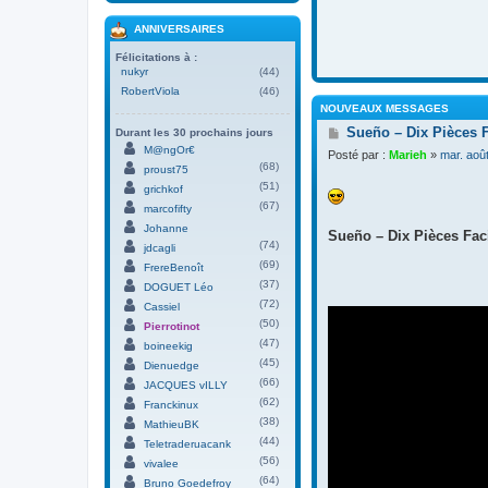
ANNIVERSAIRES
Félicitations à :
nukyr
(44)
RobertViola
(46)
NOUVEAUX MESSAGES
M
Sueño – Dix Pièces 
Durant les 30 prochains jours
e
M@ngOr€
Posté par :
Marieh
»
mar. aoû
s
(68)
proust75
s
(51)
grichkof
a
(67)
g
marcofifty
e
Johanne
Sueño – Dix Pièces Faci
(74)
jdcagli
(69)
FrereBenoît
(37)
DOGUET Léo
(72)
Cassiel
(50)
Pierrotinot
(47)
boineekig
(45)
Dienuedge
(66)
JACQUES vILLY
(62)
Franckinux
(38)
MathieuBK
(44)
Teletraderuacank
(56)
vivalee
(64)
Bruno Goedefroy