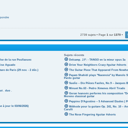
pondre
2739 sujets • Page
1
sur
1370
•
Sujets récents
lse de la rue Poullaouec
Delcamp. J.F: - TANGO en la mieur opus 3a
oniso Aguado
Drive Your Neighbors Crazy #guitar #shorts
tare de Paris (29 nov. - 2 déc.)
The Guitar Piece That Appeared From Nowher
Payam Shahidi plays "Nacencia" by Manolo S
Pardo guitar
Sueño – Dix Pièces Faciles, No.9 – Jacques 
Minuet No.63 - Pedro Ximenes Abril Tirado
ut . duo .
Goran Ivanovic performs his composition "D
Moreno classical guitar
Peppino D'Agostino – 5 Advanced Etudes | P
 à jour le 03/06/2026)
Méthode pour la guitare Op. 241, No. 10 – A
Carulli
The Nose Fingering #guitar #shorts