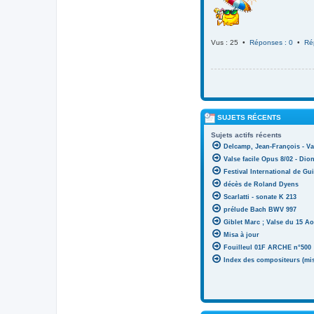
Vus : 25 •
Réponses : 0
•
Ré
SUJETS RÉCENTS
Sujets actifs récents
Delcamp, Jean-François - Va
Valse facile Opus 8/02 - Di
Festival International de Gui
décès de Roland Dyens
Scarlatti - sonate K 213
prélude Bach BWV 997
Giblet Marc ; Valse du 15 Ao
Misa à jour
Fouilleul 01F ARCHE n°500
Index des compositeurs (mise