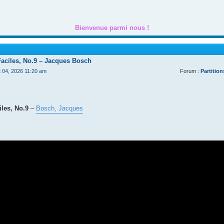
Bienvenue parmi nous !
Faciles, No.9 – Jacques Bosch
t 04, 2026 11:20 am
Forum :
Partition
les, No.9
–
Bosch, Jacques