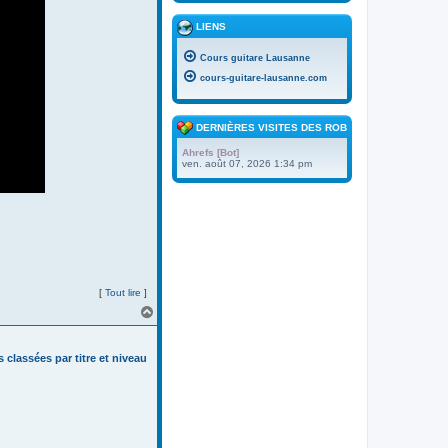
LIENS
Cours guitare Lausanne
cours-guitare-lausanne.com
DERNIÈRES VISITES DES ROBOTS
Ahrefs [Bot]
ven. août 07, 2026 1:34 pm
[
Tout lire
]
H
a
u
t
s classées par titre et niveau