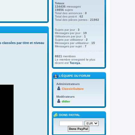
Totaux
134436
messages
19856
sujets
Total des annonces :
0
Total des post-it :
62
Total des pièces jointes :
21992
Sujets par jour :
3
Messages par jour :
19
Utilisateurs par jour :
1
Sujets par utilisateur :
2
s classées par titre et niveau
Messages par utilisateur :
15
Messages par sujet :
7
8821
membres
Le membre enregistré le plus
récent est
Tocoya
.
L’ÉQUIPE DU FORUM
Administrateurs
ClassicGuitare
Modérateurs
didier
DONS PAYPAL