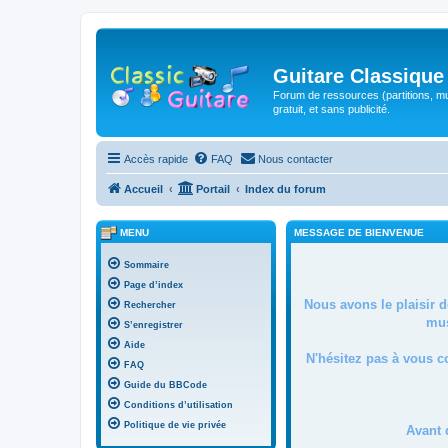
Guitare Classique
Forum de ressources (partitions, mu
gratuit, et sans publicité.
Accès rapide
FAQ
Nous contacter
Accueil
Portail
Index du forum
MENU
MESSAGE DE BIENVENUE
Sommaire
Page d’index
Nous avons le plaisir 
Rechercher
mus
S’enregistrer
Aide
N'hésitez pas à vous c
FAQ
Guide du BBCode
Conditions d’utilisation
Politique de vie privée
Avant 