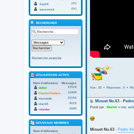
(40)
SophK
(64)
wsuemnick
RECHERCHER
Recherche avancée
UTILISATEURS ACTIFS
Nom d’utilisateur
Messages
12519
Vus : 35 •
Réponses : 0
•
Ré
didier
11908
ClassicGuitare
10164
hirondelle
M
Minuet No.63 - Pedro
6018
rdan06
e
Posté par :
Marieh
»
mar. aoû
5086
s
rolanbo
s
a
g
NOUVEAUX MEMBRES
e
Minuet No.63
-
Pedro Xi
Nom d’utilisateur