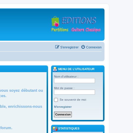
S’enregistrer
Connexion
MENU DE L’UTILISATEUR
Nom d’utilisateur :
Mot de passe :
 vous soyez débutant ou
ces.
Se souvenir de moi
mble, enrichissons-nous
M’enregistrer
forum.
STATISTIQUES