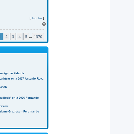
[
Tout lire
]
H
a
u
1
2
3
4
5
1370
t
…
e #guitar #shorts
anlúcar on a 2017 Antonio Raya
Bosch
eadlock" on a 2026 Fernando
review
ndante Grazioso - Ferdinando