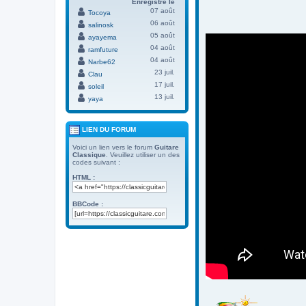
Enregistré le
07 août
Tocoya
06 août
salinosk
05 août
ayayema
04 août
ramfuture
04 août
Narbe62
23 juil.
Clau
17 juil.
soleil
13 juil.
yaya
LIEN DU FORUM
Voici un lien vers le forum
Guitare
Classique
. Veuillez utiliser un des
codes suivant :
HTML :
BBCode :