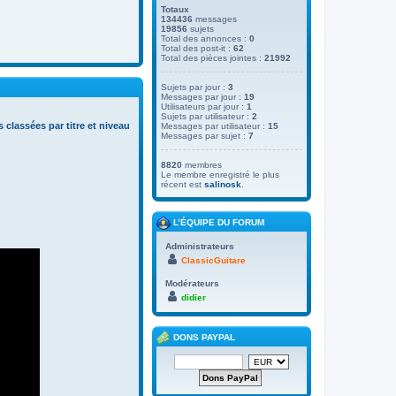
Totaux
134436
messages
19856
sujets
Total des annonces :
0
Total des post-it :
62
Total des pièces jointes :
21992
Sujets par jour :
3
Messages par jour :
19
Utilisateurs par jour :
1
Sujets par utilisateur :
2
s classées par titre et niveau
Messages par utilisateur :
15
Messages par sujet :
7
8820
membres
Le membre enregistré le plus
récent est
salinosk
.
L’ÉQUIPE DU FORUM
Administrateurs
ClassicGuitare
Modérateurs
didier
DONS PAYPAL