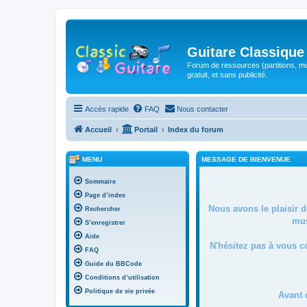
Guitare Classique
Forum de ressources (partitions, mu
gratuit, et sans publicité.
Accès rapide
FAQ
Nous contacter
Accueil
Portail
Index du forum
MENU
MESSAGE DE BIENVENUE
Sommaire
Page d’index
Nous avons le plaisir 
Rechercher
mus
S’enregistrer
Aide
N'hésitez pas à vous c
FAQ
Guide du BBCode
Conditions d’utilisation
Politique de vie privée
Avant 