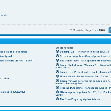
pondre
2739 sujets • Page
1
sur
1370
•
Sujets récents
lse de la rue Poullaouec
Delcamp. J.F: - TANGO en la mieur opus 3a
oniso Aguado
Drive Your Neighbors Crazy #guitar #shorts
tare de Paris (29 nov. - 2 déc.)
The Guitar Piece That Appeared From Nowher
Payam Shahidi plays "Nacencia" by Manolo S
Pardo guitar
Sueño – Dix Pièces Faciles, No.9 – Jacques 
Minuet No.63 - Pedro Ximenes Abril Tirado
ut . duo .
Goran Ivanovic performs his composition "D
Moreno classical guitar
Peppino D'Agostino – 5 Advanced Etudes | P
 à jour le 03/06/2026)
Méthode pour la guitare Op. 241, No. 10 – A
Carulli
The Nose Fingering #guitar #shorts