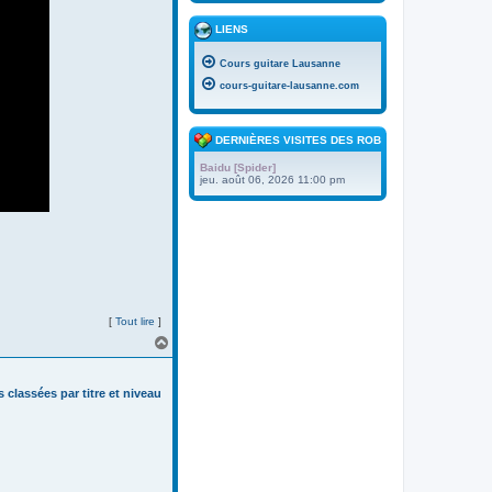
LIENS
Cours guitare Lausanne
cours-guitare-lausanne.com
DERNIÈRES VISITES DES ROBOTS
Baidu [Spider]
jeu. août 06, 2026 11:00 pm
[
Tout lire
]
H
a
u
t
s classées par titre et niveau