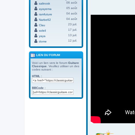
06 août
salinosk
05 août
ayayema
04 août
ramfuture
04 août
Narbe62
23 juil.
Clau
17 juil.
soleil
13 juil.
yaya
12 juil.
dome
LIEN DU FORUM
Voici un lien vers le forum
Guitare
Classique
. Veuillez utiliser un des
codes suivant :
HTML :
BBCode :