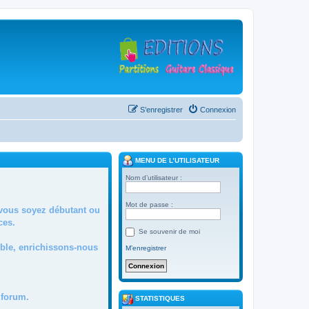
S’enregistrer
Connexion
MENU DE L’UTILISATEUR
Nom d’utilisateur :
Mot de passe :
 vous soyez débutant ou
ces.
Se souvenir de moi
mble, enrichissons-nous
M’enregistrer
forum.
STATISTIQUES