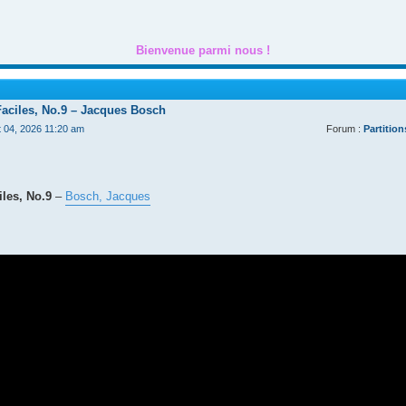
Bienvenue parmi nous !
Faciles, No.9 – Jacques Bosch
t 04, 2026 11:20 am
Forum :
Partition
les, No.9
–
Bosch, Jacques