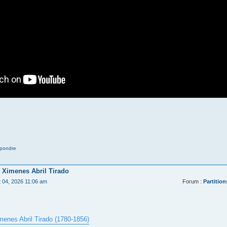
pondre
 Ximenes Abril Tirado
t 04, 2026 11:06 am
Forum :
Partition
menes Abril Tirado (1780-1856)