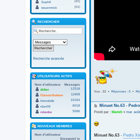
(40)
SophK
(64)
wsuemnick
RECHERCHER
Recherche avancée
UTILISATEURS ACTIFS
Nom d’utilisateur
Messages
12519
didier
Vus : 32 •
Réponses : 0
•
Ré
11908
ClassicGuitare
10164
hirondelle
M
Minuet No.63 - Pedro
6018
rdan06
e
5086
Posté par :
Marieh
»
mar. aoû
rolanbo
s
s
a
NOUVEAUX MEMBRES
g
e
Minuet No.63
-
Pedro Xi
Nom d’utilisateur
Enregistré le