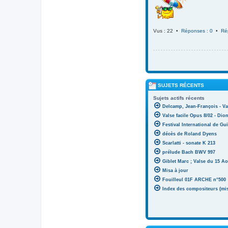
Vus : 22 •
Réponses : 0
•
Ré
SUJETS RÉCENTS
Sujets actifs récents
Delcamp, Jean-François - Va
Valse facile Opus 8/02 - Di
Festival International de Gui
décès de Roland Dyens
Scarlatti - sonate K 213
prélude Bach BWV 997
Giblet Marc ; Valse du 15 Ao
Misa à jour
Fouilleul 01F ARCHE n°500
Index des compositeurs (mise