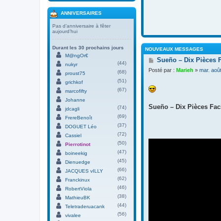
ANNIVERSAIRES
Pas d’anniversaire à fêter
aujourd’hui
Durant les 30 prochains jours
NOUVEAUX MESSAGES
M@ngOr€
M
Sueño – Dix Pièces 
(44)
nukyr
e
Posté par :
Marieh
»
mar. aoû
(68)
s
proust75
s
(51)
grichkof
a
(67)
marcofifty
g
Johanne
e
Sueño – Dix Pièces Faci
(74)
jdcagli
(69)
FrereBenoît
(37)
DOGUET Léo
(72)
Cassiel
(50)
Pierrotinot
(47)
boineekig
(45)
Dienuedge
(66)
JACQUES vILLY
(62)
Franckinux
(46)
RobertViola
(38)
MathieuBK
(44)
Teletraderuacank
(56)
vivalee