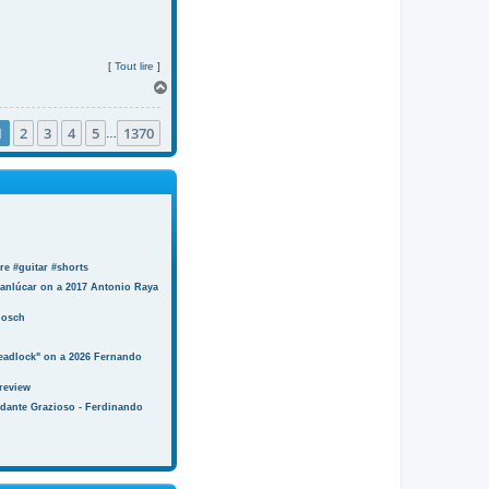
[
Tout lire
]
H
a
u
1
2
3
4
5
1370
t
…
e #guitar #shorts
anlúcar on a 2017 Antonio Raya
Bosch
eadlock" on a 2026 Fernando
review
ndante Grazioso - Ferdinando