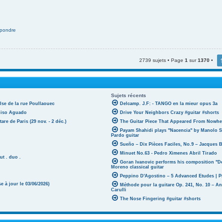
pondre
2739 sujets • Page
1
sur
1370
•
Sujets récents
lse de la rue Poullaouec
Delcamp. J.F: - TANGO en la mieur opus 3a
oniso Aguado
Drive Your Neighbors Crazy #guitar #shorts
tare de Paris (29 nov. - 2 déc.)
The Guitar Piece That Appeared From Nowher
Payam Shahidi plays "Nacencia" by Manolo S
Pardo guitar
Sueño – Dix Pièces Faciles, No.9 – Jacques 
Minuet No.63 - Pedro Ximenes Abril Tirado
ut . duo .
Goran Ivanovic performs his composition "D
Moreno classical guitar
Peppino D'Agostino – 5 Advanced Etudes | P
 à jour le 03/06/2026)
Méthode pour la guitare Op. 241, No. 10 – A
Carulli
The Nose Fingering #guitar #shorts