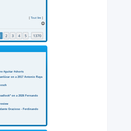
[
Tout lire
]
H
a
u
1
2
3
4
5
1370
t
…
e #guitar #shorts
anlúcar on a 2017 Antonio Raya
Bosch
eadlock" on a 2026 Fernando
review
ndante Grazioso - Ferdinando