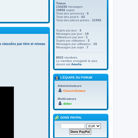
Totaux
134436
messages
19856
sujets
Total des annonces :
0
Total des post-it :
62
Total des pièces jointes :
21992
Sujets par jour :
3
Messages par jour :
19
Utilisateurs par jour :
1
Sujets par utilisateur :
2
s classées par titre et niveau
Messages par utilisateur :
15
Messages par sujet :
7
8822
membres
Le membre enregistré le plus
récent est
Amelia
.
L’ÉQUIPE DU FORUM
Administrateurs
ClassicGuitare
Modérateurs
didier
DONS PAYPAL