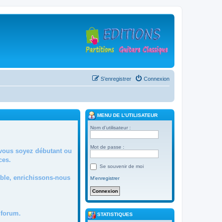
S’enregistrer
Connexion
MENU DE L’UTILISATEUR
Nom d’utilisateur :
Mot de passe :
 vous soyez débutant ou
ces.
Se souvenir de moi
mble, enrichissons-nous
M’enregistrer
forum.
STATISTIQUES