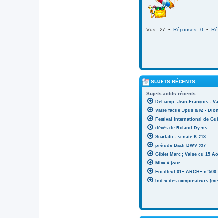
Vus : 27 •
Réponses : 0
•
Ré
SUJETS RÉCENTS
Sujets actifs récents
Delcamp, Jean-François - Va
Valse facile Opus 8/02 - Di
Festival International de Gui
décès de Roland Dyens
Scarlatti - sonate K 213
prélude Bach BWV 997
Giblet Marc ; Valse du 15 Ao
Misa à jour
Fouilleul 01F ARCHE n°500
Index des compositeurs (mise