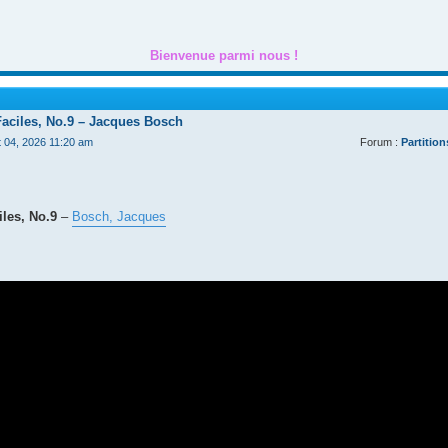
Bienvenue parmi nous !
Faciles, No.9 – Jacques Bosch
t 04, 2026 11:20 am
Forum :
Partition
les, No.9
–
Bosch, Jacques