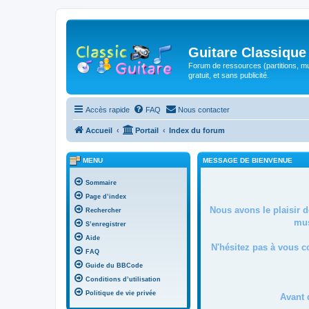
Guitare Classique
Forum de ressources (partitions, mu
gratuit, et sans publicité.
Accès rapide
FAQ
Nous contacter
Accueil
Portail
Index du forum
MENU
MESSAGE DE BIENVENUE
Sommaire
Page d’index
Nous avons le plaisir 
Rechercher
mus
S’enregistrer
Aide
N'hésitez pas à vous c
FAQ
Guide du BBCode
Conditions d’utilisation
Politique de vie privée
Avant 