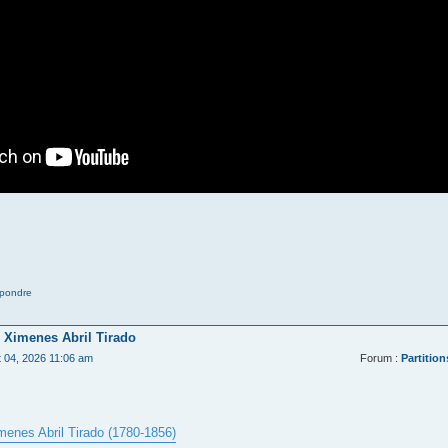
pondre
 Ximenes Abril Tirado
t 04, 2026 11:06 am
Forum :
Partition
menes Abril Tirado (1780-1856)