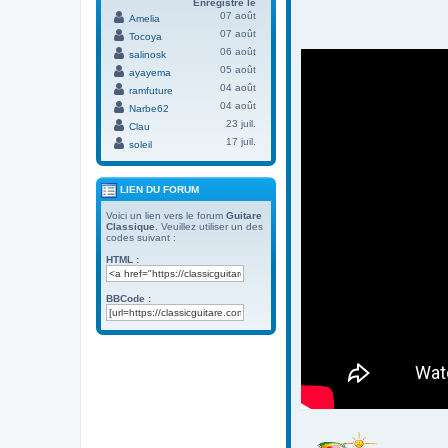
Enregistré le
07 août
Amelia
07 août
Tocoya
06 août
salinosk
05 août
ayayema
04 août
ramfuture
04 août
Narbe62
23 juil.
Clau
17 juil.
soleil
LIEN DU FORUM
Voici un lien vers le forum
Guitare
Classique
. Veuillez utiliser un des
codes suivant :
HTML :
BBCode :