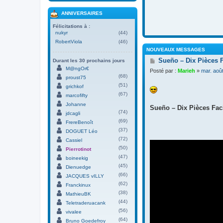
ANNIVERSAIRES
Félicitations à :
nukyr
(44)
RobertViola
(46)
NOUVEAUX MESSAGES
M
Sueño – Dix Pièces 
Durant les 30 prochains jours
e
M@ngOr€
Posté par :
Marieh
»
mar. aoû
s
(68)
proust75
s
(51)
grichkof
a
(67)
g
marcofifty
e
Johanne
Sueño – Dix Pièces Faci
(74)
jdcagli
(69)
FrereBenoît
(37)
DOGUET Léo
(72)
Cassiel
(50)
Pierrotinot
(47)
boineekig
(45)
Dienuedge
(66)
JACQUES vILLY
(62)
Franckinux
(38)
MathieuBK
(44)
Teletraderuacank
(56)
vivalee
(64)
Bruno Goedefroy