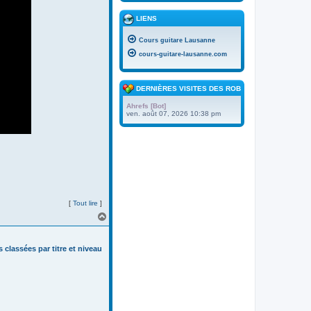
LIENS
Cours guitare Lausanne
cours-guitare-lausanne.com
DERNIÈRES VISITES DES ROBOTS
Ahrefs [Bot]
ven. août 07, 2026 10:38 pm
[
Tout lire
]
H
a
u
t
s classées par titre et niveau