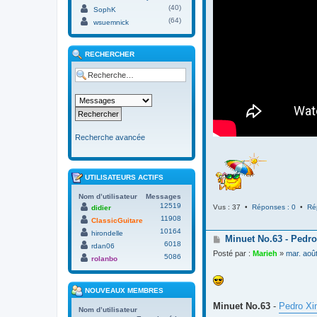
(40)
SophK
(64)
wsuemnick
RECHERCHER
Recherche avancée
UTILISATEURS ACTIFS
Nom d’utilisateur
Messages
12519
Vus : 37 •
Réponses : 0
•
Ré
didier
11908
ClassicGuitare
10164
hirondelle
M
Minuet No.63 - Pedro
6018
rdan06
e
Posté par :
Marieh
»
mar. aoû
5086
s
rolanbo
s
a
g
NOUVEAUX MEMBRES
e
Minuet No.63
-
Pedro Xi
Nom d’utilisateur