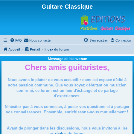
Guitare Classique
FAQ
Nous contacter
S’enregistrer
Connexion
Accueil
Portail
Index du forum
Message de bienvenue
Chers amis guitaristes,
Nous avons le plaisir de vous accueillir dans cet espace dédié à
notre passion commune. Que vous soyez débutant ou musicien
confirmé, ce forum est un lieu d'échange et de partage
d'expériences.
N'hésitez pas à vous connecter, à poser vos questions et à partager
vos connaissances. Ensemble, enrichissons-nous mutuellement !
Avant de plonger dans les discussions, nous vous invitons à lire
les
règles
du forum.