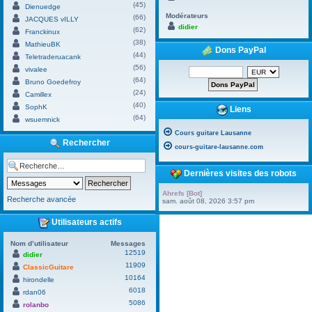
(45)
Dienuedge
Modérateurs
(66)
JACQUES vILLY
didier
(62)
Franckinux
(38)
MathieuBK
Dons PayPal
(44)
Teletraderuacank
(56)
vivalee
(64)
Bruno Goedefroy
(24)
Camillex
(40)
SophK
Liens
(64)
wsuemnick
Cours guitare Lausanne
Rechercher
cours-guitare-lausanne.com
Dernières visites des robots
Ahrefs [Bot]
Recherche avancée
sam. août 08, 2026 3:57 pm
Utilisateurs actifs
Nom d’utilisateur
Messages
12519
didier
11909
ClassicGuitare
10164
hirondelle
6018
rdan06
5086
rolanbo