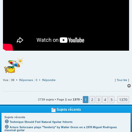
Vus : 39 •
Réponses : 0
•
Répondre
[
Tout lire
]
1
2
3
4
5
1370
2739 sujets • Page
1
sur
1370
•
…
Sujets récents
Sujets récents
Technique Should Feel Natural #guitar #shorts
Arturo Solorzano plays "Tenderly" by Walter Gross on a 1978 Miguel Rodriguez
classical guitar