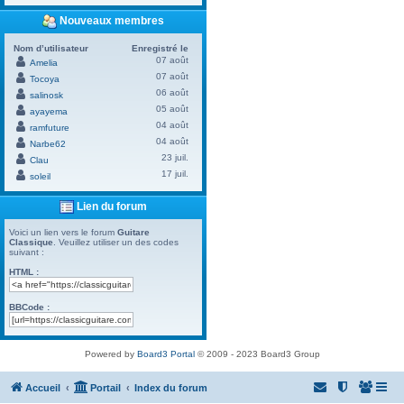
Nouveaux membres
Nom d’utilisateur
Enregistré le
07 août
Amelia
07 août
Tocoya
06 août
salinosk
05 août
ayayema
04 août
ramfuture
04 août
Narbe62
23 juil.
Clau
17 juil.
soleil
Lien du forum
Voici un lien vers le forum
Guitare
Classique
. Veuillez utiliser un des codes
suivant :
HTML :
BBCode :
Powered by
Board3 Portal
© 2009 - 2023 Board3 Group
Accueil
Portail
Index du forum