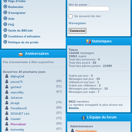
Page d’index
Mot de passe :
Rechercher
S’enregistrer
Se souvenir de moi
Aide
M’enregistrer
FAQ
Guide du BBCode
Conditions d’utilisation
Statistiques
Politique de vie privée
Totaux
134446
messages
Anniversaires
19861
sujets
Total des annonces :
0
Pas d’anniversaire à fêter aujourd’hui
Total des post-it :
62
Total des pièces jointes :
21995
Durant les 30 prochains jours
Sujets par jour :
3
M@ngOr€
Messages par jour :
19
(68)
proust75
Utilisateurs par jour :
1
Sujets par utilisateur :
2
(51)
grichkof
Messages par utilisateur :
15
(67)
Messages par sujet :
7
marcofifty
Johanne
8822
membres
(74)
jdcagli
Le membre enregistré le plus récent est
(69)
Amelia
.
FrereBenoît
(37)
DOGUET Léo
L’équipe du forum
(72)
Cassiel
(50)
Pierrotinot
Administrateurs
(47)
boineekig
ClassicGuitare