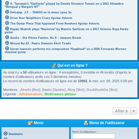
A. Tansman's "Gaillarde" played by Davide Giovanni Tomasi on a 2021 Alhambra
"Mengual y Margarit NT"
Delcamp. J.F: - TANGO en la mieur opus 3a
Drive Your Neighbors Crazy #guitar #shorts
The Guitar Piece That Appeared From Nowhere #guitar #shorts
Payam Shahidi plays "Nacencia" by Manolo Sanlúcar on a 2017 Antonio Raya Pardo
guitar
Sueño – Dix Pièces Faciles, No.9 – Jacques Bosch
Minuet No.63 - Pedro Ximenes Abril Tirado
Goran Ivanovic performs his composition "Deadlock" on a 2026 Fernando Moreno
classical guitar
Qui est en ligne ?
Au total il y a
50
utilisateurs en ligne : 4 enregistrés, 0 invisible et 46 invités (d’après le
nombre d’utilisateurs actifs ces 5 dernières minutes)
Le record du nombre d’utilisateurs en ligne est de
10992
, le mer. oct. 08, 2025 5:08 pm
Membres :
Ahrefs [Bot]
,
Baidu [Spider]
,
Bing [Bot]
,
DuckDuckGo [Bot]
Légende :
Administrateurs
,
Modérateurs globaux
Aller à
Menu
Menu de l’utilisateur
Nom d’utilisateur :
Sommaire