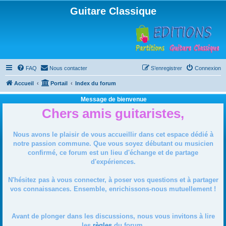
Guitare Classique
FAQ
Nous contacter
S’enregistrer
Connexion
Accueil
Portail
Index du forum
Message de bienvenue
Chers amis guitaristes,
Nous avons le plaisir de vous accueillir dans cet espace dédié à
notre passion commune. Que vous soyez débutant ou musicien
confirmé, ce forum est un lieu d'échange et de partage
d'expériences.
N'hésitez pas à vous connecter, à poser vos questions et à partager
vos connaissances. Ensemble, enrichissons-nous mutuellement !
Avant de plonger dans les discussions, nous vous invitons à lire
les
règles
du forum.