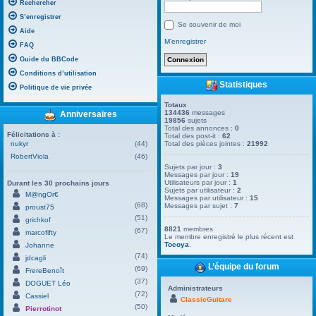
Rechercher
S’enregistrer
Se souvenir de moi
Aide
M’enregistrer
FAQ
Guide du BBCode
Conditions d’utilisation
Statistiques
Politique de vie privée
Totaux
134436
messages
Anniversaires
19856
sujets
Total des annonces :
0
Félicitations à :
Total des post-it :
62
nukyr
(44)
Total des pièces jointes :
21992
RobertViola
(46)
Sujets par jour :
3
Messages par jour :
19
Utilisateurs par jour :
1
Durant les 30 prochains jours
Sujets par utilisateur :
2
M@ngOr€
Messages par utilisateur :
15
(68)
Messages par sujet :
7
proust75
(51)
grichkof
8821
membres
(67)
marcofifty
Le membre enregistré le plus récent est
Tocoya
.
Johanne
(74)
jdcagli
L’équipe du forum
(69)
FrereBenoît
(37)
DOGUET Léo
Administrateurs
(72)
Cassiel
ClassicGuitare
(50)
Pierrotinot