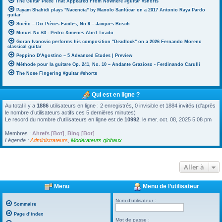
The Guitar Piece That Appeared From Nowhere #guitar #shorts
Payam Shahidi plays "Nacencia" by Manolo Sanlúcar on a 2017 Antonio Raya Pardo
guitar
Sueño – Dix Pièces Faciles, No.9 – Jacques Bosch
Minuet No.63 - Pedro Ximenes Abril Tirado
Goran Ivanovic performs his composition "Deadlock" on a 2026 Fernando Moreno
classical guitar
Peppino D'Agostino – 5 Advanced Etudes | Preview
Méthode pour la guitare Op. 241, No. 10 – Andante Grazioso - Ferdinando Carulli
The Nose Fingering #guitar #shorts
Qui est en ligne ?
Au total il y a
1886
utilisateurs en ligne : 2 enregistrés, 0 invisible et 1884 invités (d’après
le nombre d’utilisateurs actifs ces 5 dernières minutes)
Le record du nombre d’utilisateurs en ligne est de
10992
, le mer. oct. 08, 2025 5:08 pm
Membres :
Ahrefs [Bot]
,
Bing [Bot]
Légende :
Administrateurs
,
Modérateurs globaux
Aller à
Menu
Menu de l’utilisateur
Nom d’utilisateur :
Sommaire
Page d’index
Mot de passe :