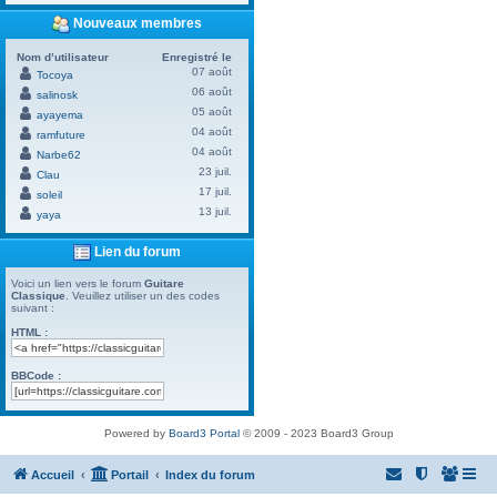
Nouveaux membres
Nom d’utilisateur
Enregistré le
07 août
Tocoya
06 août
salinosk
05 août
ayayema
04 août
ramfuture
04 août
Narbe62
23 juil.
Clau
17 juil.
soleil
13 juil.
yaya
Lien du forum
Voici un lien vers le forum
Guitare
Classique
. Veuillez utiliser un des codes
suivant :
HTML :
BBCode :
Powered by
Board3 Portal
© 2009 - 2023 Board3 Group
Accueil
Portail
Index du forum