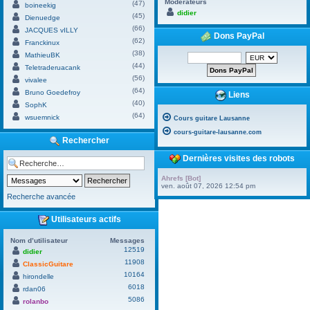
Modérateurs
(47)
boineekig
didier
(45)
Dienuedge
(66)
JACQUES vILLY
Dons PayPal
(62)
Franckinux
(38)
MathieuBK
(44)
Teletraderuacank
(56)
vivalee
(64)
Bruno Goedefroy
Liens
(40)
SophK
(64)
wsuemnick
Cours guitare Lausanne
cours-guitare-lausanne.com
Rechercher
Dernières visites des robots
Ahrefs [Bot]
ven. août 07, 2026 12:54 pm
Recherche avancée
Utilisateurs actifs
Nom d’utilisateur
Messages
12519
didier
11908
ClassicGuitare
10164
hirondelle
6018
rdan06
5086
rolanbo