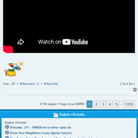
Vus : 25 •
Réponses : 0
•
Répondre
[
Tout lire
]
1
2
3
4
5
1370
2739 sujets • Page
1
sur
1370
•
…
Sujets récents
Sujets récents
Delcamp. J.F: - TANGO en la mieur opus 3a
Drive Your Neighbors Crazy #guitar #shorts