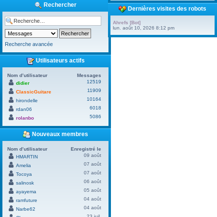
Rechercher
Dernières visites des robots
Ahrefs [Bot]
lun. août 10, 2026 8:12 pm
Recherche avancée
Utilisateurs actifs
Nom d’utilisateur
Messages
12519
didier
11909
ClassicGuitare
10164
hirondelle
6018
rdan06
5086
rolanbo
Nouveaux membres
Nom d’utilisateur
Enregistré le
09 août
HMARTIN
07 août
Amelia
07 août
Tocoya
06 août
salinosk
05 août
ayayema
04 août
ramfuture
04 août
Narbe62
23 juil.