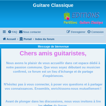
Guitare Classique
FAQ
Nous contacter
S’enregistrer
Connexion
Accueil
Portail
Index du forum
Message de bienvenue
Chers amis guitaristes,
Nous avons le plaisir de vous accueillir dans cet espace dédié à
notre passion commune. Que vous soyez débutant ou musicien
confirmé, ce forum est un lieu d'échange et de partage
d'expériences.
N'hésitez pas à vous connecter, à poser vos questions et à partager
vos connaissances. Ensemble, enrichissons-nous mutuellement !
Avant de plonger dans les discussions, nous vous invitons à lire
les
règles
du forum.