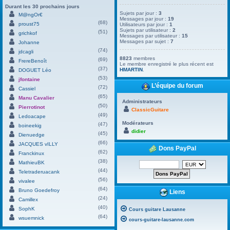
Durant les 30 prochains jours
Sujets par jour :
3
M@ngOr€
Messages par jour :
19
(68)
proust75
Utilisateurs par jour :
1
Sujets par utilisateur :
2
(51)
grichkof
Messages par utilisateur :
15
Messages par sujet :
7
Johanne
(74)
jdcagli
8823
membres
(69)
FrereBenoît
Le membre enregistré le plus récent est
(37)
HMARTIN
.
DOGUET Léo
(53)
jfontaine
L’équipe du forum
(72)
Cassiel
(65)
Manu Cavalier
Administrateurs
(50)
Pierrotinot
ClassicGuitare
(49)
Ledoacape
Modérateurs
(47)
boineekig
didier
(45)
Dienuedge
(66)
JACQUES vILLY
Dons PayPal
(62)
Franckinux
(38)
MathieuBK
(44)
Teletraderuacank
(56)
vivalee
(64)
Bruno Goedefroy
Liens
(24)
Camillex
(40)
SophK
Cours guitare Lausanne
(64)
wsuemnick
cours-guitare-lausanne.com