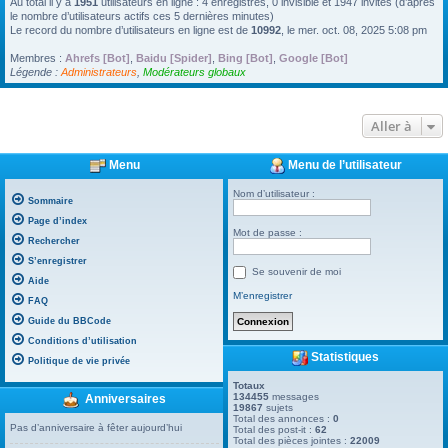
Au total il y a
1951
utilisateurs en ligne : 4 enregistrés, 0 invisible et 1947 invités (d’après
le nombre d’utilisateurs actifs ces 5 dernières minutes)
Le record du nombre d’utilisateurs en ligne est de
10992
, le mer. oct. 08, 2025 5:08 pm
Membres :
Ahrefs [Bot]
,
Baidu [Spider]
,
Bing [Bot]
,
Google [Bot]
Légende :
Administrateurs
,
Modérateurs globaux
Aller à
Menu
Menu de l’utilisateur
Nom d’utilisateur :
Sommaire
Page d’index
Mot de passe :
Rechercher
S’enregistrer
Se souvenir de moi
Aide
M’enregistrer
FAQ
Guide du BBCode
Conditions d’utilisation
Statistiques
Politique de vie privée
Totaux
134455
messages
Anniversaires
19867
sujets
Total des annonces :
0
Pas d’anniversaire à fêter aujourd’hui
Total des post-it :
62
Total des pièces jointes :
22009