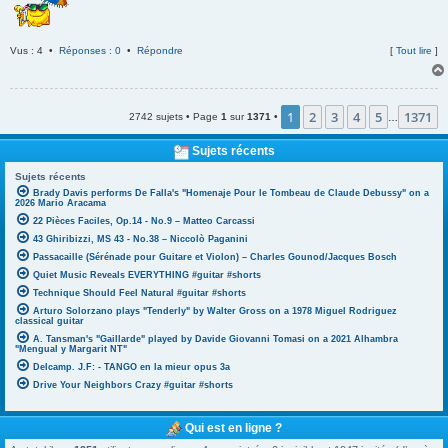
Vus : 4 •
Réponses : 0
•
Répondre
[
Tout lire
]
1
2
3
4
5
1371
2742 sujets • Page
1
sur
1371
•
…
Sujets récents
Sujets récents
Brady Davis performs De Falla's "Homenaje Pour le Tombeau de Claude Debussy" on a
2026 Mario Aracama
22 Pièces Faciles, Op.14 - No.9 – Matteo Carcassi
43 Ghiribizzi, MS 43 - No.38 – Niccolò Paganini
Passacaille (Sérénade pour Guitare et Violon) – Charles Gounod/Jacques Bosch
Quiet Music Reveals EVERYTHING #guitar #shorts
Technique Should Feel Natural #guitar #shorts
Arturo Solorzano plays "Tenderly" by Walter Gross on a 1978 Miguel Rodriguez
classical guitar
A. Tansman's "Gaillarde" played by Davide Giovanni Tomasi on a 2021 Alhambra
"Mengual y Margarit NT"
Delcamp. J.F: - TANGO en la mieur opus 3a
Drive Your Neighbors Crazy #guitar #shorts
Qui est en ligne ?