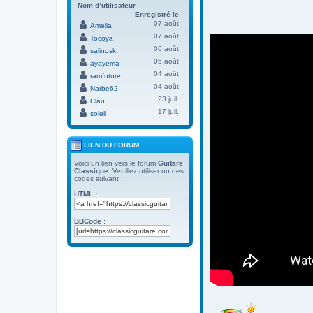
Nom d’utilisateur
Enregistré le
07 août
Amelia
07 août
Tocoya
06 août
salinosk
05 août
ayayema
04 août
ramfuture
04 août
Narbe62
23 juil.
Clau
17 juil.
soleil
LIEN DU FORUM
Voici un lien vers le forum
Guitare
Classique
. Veuillez utiliser un des
codes suivant :
HTML :
BBCode :