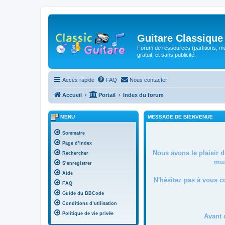
Guitare Classique
Forum de ressources (partitions, mu
gratuit, et sans publicité.
Accès rapide
FAQ
Nous contacter
Accueil
Portail
Index du forum
MENU
MESSAGE DE BIENVENUE
Sommaire
Page d’index
Nous avons le plaisir 
Rechercher
mus
S’enregistrer
Aide
N'hésitez pas à vous c
FAQ
Guide du BBCode
Conditions d’utilisation
Politique de vie privée
Avant 