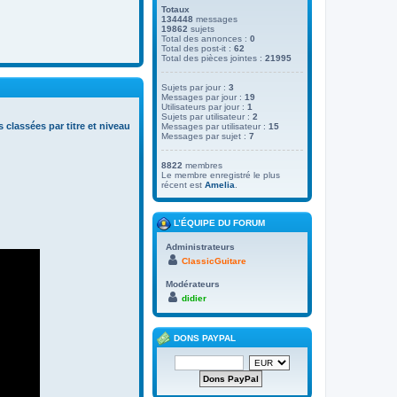
Totaux
134448
messages
19862
sujets
Total des annonces :
0
Total des post-it :
62
Total des pièces jointes :
21995
Sujets par jour :
3
Messages par jour :
19
Utilisateurs par jour :
1
Sujets par utilisateur :
2
s classées par titre et niveau
Messages par utilisateur :
15
Messages par sujet :
7
8822
membres
Le membre enregistré le plus
récent est
Amelia
.
L’ÉQUIPE DU FORUM
Administrateurs
ClassicGuitare
Modérateurs
didier
DONS PAYPAL