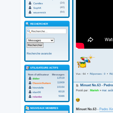
(24)
Camillex
(40)
SophK
(64)
wsuemnick
RECHERCHER
Recherche avancée
UTILISATEURS ACTIFS
Vus : 64 •
Réponses : 0
•
Ré
Nom d’utilisateur
Messages
12519
didier
11909
ClassicGuitare
M
Minuet No.63 - Pedro
10164
hirondelle
e
Posté par :
Marieh
»
mar. aoû
6018
s
rdan06
s
5086
rolanbo
a
g
e
NOUVEAUX MEMBRES
Minuet No.63
-
Pedro Xi