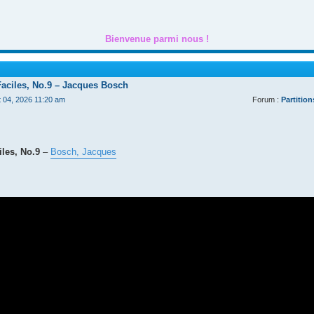
Bienvenue parmi nous !
Faciles, No.9 – Jacques Bosch
t 04, 2026 11:20 am
Forum :
Partition
les, No.9
–
Bosch, Jacques