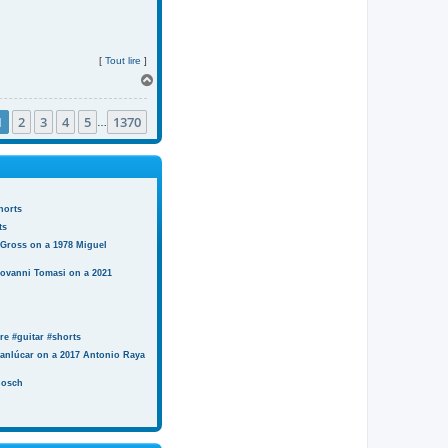
[
Tout lire
]
H
a
u
1
2
3
4
5
1370
t
…
horts
ts
 Gross on a 1978 Miguel
iovanni Tomasi on a 2021
e #guitar #shorts
anlúcar on a 2017 Antonio Raya
Bosch