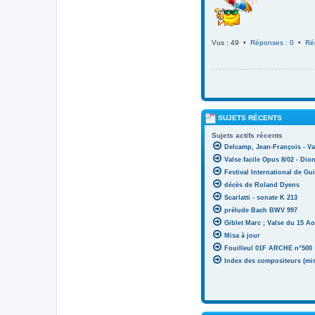
Vus : 49 •
Réponses : 0
•
Ré
SUJETS RÉCENTS
Sujets actifs récents
Delcamp, Jean-François - Va
Valse facile Opus 8/02 - Di
Festival International de Gui
décès de Roland Dyens
Scarlatti - sonate K 213
prélude Bach BWV 997
Giblet Marc ; Valse du 15 Ao
Misa à jour
Fouilleul 01F ARCHE n°500
Index des compositeurs (mise