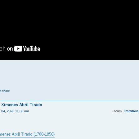
pondre
 Ximenes Abril Tirado
t 04, 2026 11:06 am
Forum :
Partition
menes Abril Tirado (1780-1856)