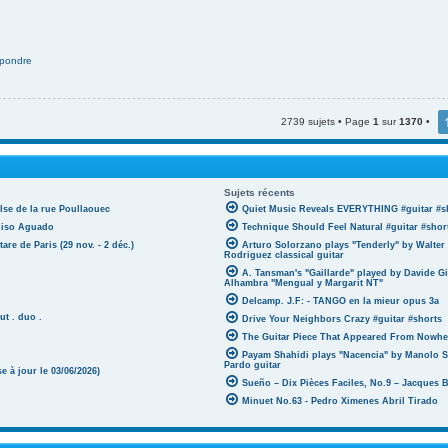
pondre
2739 sujets • Page
1
sur
1370
•
Sujets récents
lse de la rue Poullaouec
Quiet Music Reveals EVERYTHING #guitar #s
oniso Aguado
Technique Should Feel Natural #guitar #shor
tare de Paris (29 nov. - 2 déc.)
Arturo Solorzano plays "Tenderly" by Walter
Rodriguez classical guitar
A. Tansman's "Gaillarde" played by Davide G
Alhambra "Mengual y Margarit NT"
Delcamp. J.F: - TANGO en la mieur opus 3a
ut . duo .
Drive Your Neighbors Crazy #guitar #shorts
The Guitar Piece That Appeared From Nowher
Payam Shahidi plays "Nacencia" by Manolo S
Pardo guitar
 à jour le 03/06/2026)
Sueño – Dix Pièces Faciles, No.9 – Jacques 
Minuet No.63 - Pedro Ximenes Abril Tirado