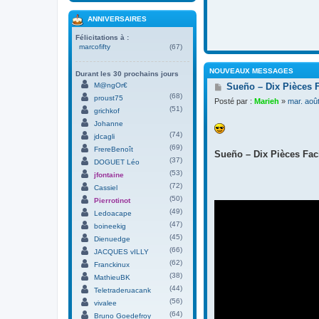
ANNIVERSAIRES
Félicitations à :
marcofifty
(67)
NOUVEAUX MESSAGES
Durant les 30 prochains jours
M
M@ngOr€
Sueño – Dix Pièces 
e
(68)
proust75
Posté par :
Marieh
»
mar. aoû
s
(51)
grichkof
s
Johanne
a
(74)
g
jdcagli
e
(69)
FrereBenoît
Sueño – Dix Pièces Faci
(37)
DOGUET Léo
(53)
jfontaine
(72)
Cassiel
(50)
Pierrotinot
(49)
Ledoacape
(47)
boineekig
(45)
Dienuedge
(66)
JACQUES vILLY
(62)
Franckinux
(38)
MathieuBK
(44)
Teletraderuacank
(56)
vivalee
(64)
Bruno Goedefroy