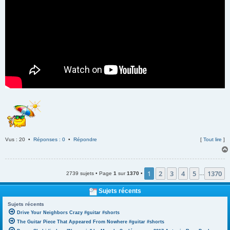
Vus : 20 •
Réponses : 0
•
Répondre
[
Tout lire
]
1
2
3
4
5
1370
2739 sujets • Page
1
sur
1370
•
…
Sujets récents
Sujets récents
Drive Your Neighbors Crazy #guitar #shorts
The Guitar Piece That Appeared From Nowhere #guitar #shorts