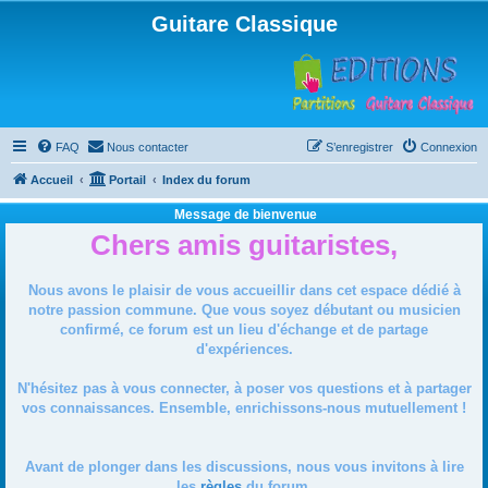
Guitare Classique
FAQ
Nous contacter
S’enregistrer
Connexion
Accueil
Portail
Index du forum
Message de bienvenue
Chers amis guitaristes,
Nous avons le plaisir de vous accueillir dans cet espace dédié à
notre passion commune. Que vous soyez débutant ou musicien
confirmé, ce forum est un lieu d'échange et de partage
d'expériences.
N'hésitez pas à vous connecter, à poser vos questions et à partager
vos connaissances. Ensemble, enrichissons-nous mutuellement !
Avant de plonger dans les discussions, nous vous invitons à lire
les
règles
du forum.