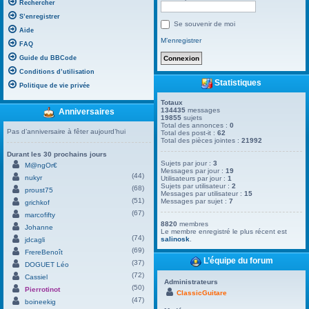
Rechercher
S’enregistrer
Se souvenir de moi
Aide
M’enregistrer
FAQ
Guide du BBCode
Conditions d’utilisation
Statistiques
Politique de vie privée
Totaux
134435
messages
Anniversaires
19855
sujets
Total des annonces :
0
Pas d’anniversaire à fêter aujourd’hui
Total des post-it :
62
Total des pièces jointes :
21992
Durant les 30 prochains jours
Sujets par jour :
3
M@ngOr€
Messages par jour :
19
(44)
nukyr
Utilisateurs par jour :
1
Sujets par utilisateur :
2
(68)
proust75
Messages par utilisateur :
15
(51)
Messages par sujet :
7
grichkof
(67)
marcofifty
8820
membres
Johanne
Le membre enregistré le plus récent est
(74)
salinosk
.
jdcagli
(69)
FrereBenoît
L’équipe du forum
(37)
DOGUET Léo
(72)
Cassiel
Administrateurs
(50)
Pierrotinot
ClassicGuitare
(47)
boineekig