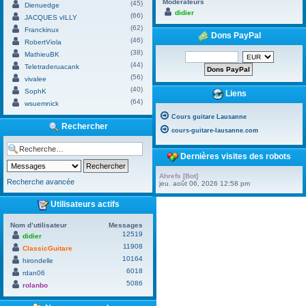
Modérateurs
(45)
Dienuedge
didier
(66)
JACQUES vILLY
(62)
Franckinux
Dons PayPal
(46)
RobertViola
(38)
MathieuBK
(44)
Teletraderuacank
(56)
vivalee
(40)
SophK
Liens
(64)
wsuemnick
Cours guitare Lausanne
Rechercher
cours-guitare-lausanne.com
Dernières visites des robots
Ahrefs [Bot]
Recherche avancée
jeu. août 06, 2026 12:58 pm
Utilisateurs actifs
Nom d’utilisateur
Messages
12519
didier
11908
ClassicGuitare
10164
hirondelle
6018
rdan06
5086
rolanbo