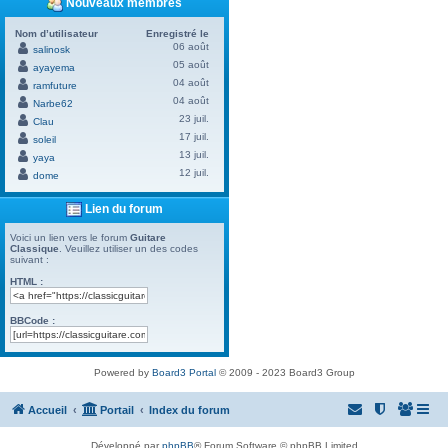
Nouveaux membres
Nom d’utilisateur
Enregistré le
06 août
salinosk
05 août
ayayema
04 août
ramfuture
04 août
Narbe62
23 juil.
Clau
17 juil.
soleil
13 juil.
yaya
12 juil.
dome
Lien du forum
Voici un lien vers le forum
Guitare
Classique
. Veuillez utiliser un des codes
suivant :
HTML :
BBCode :
Powered by
Board3 Portal
© 2009 - 2023 Board3 Group
Accueil
Portail
Index du forum
Développé par
phpBB
® Forum Software © phpBB Limited