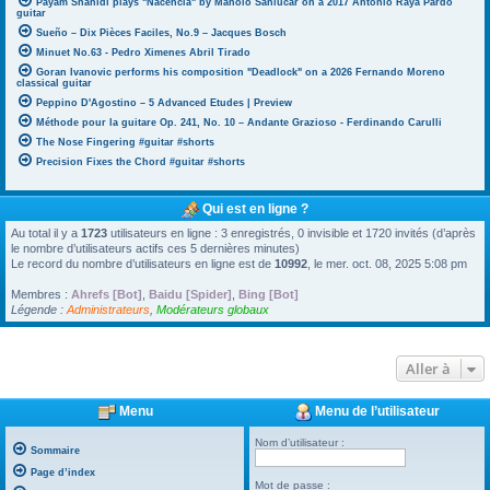
Payam Shahidi plays "Nacencia" by Manolo Sanlúcar on a 2017 Antonio Raya Pardo
guitar
Sueño – Dix Pièces Faciles, No.9 – Jacques Bosch
Minuet No.63 - Pedro Ximenes Abril Tirado
Goran Ivanovic performs his composition "Deadlock" on a 2026 Fernando Moreno
classical guitar
Peppino D'Agostino – 5 Advanced Etudes | Preview
Méthode pour la guitare Op. 241, No. 10 – Andante Grazioso - Ferdinando Carulli
The Nose Fingering #guitar #shorts
Precision Fixes the Chord #guitar #shorts
Qui est en ligne ?
Au total il y a
1723
utilisateurs en ligne : 3 enregistrés, 0 invisible et 1720 invités (d’après
le nombre d’utilisateurs actifs ces 5 dernières minutes)
Le record du nombre d’utilisateurs en ligne est de
10992
, le mer. oct. 08, 2025 5:08 pm
Membres :
Ahrefs [Bot]
,
Baidu [Spider]
,
Bing [Bot]
Légende :
Administrateurs
,
Modérateurs globaux
Aller à
Menu
Menu de l’utilisateur
Nom d’utilisateur :
Sommaire
Page d’index
Mot de passe :