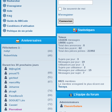
Rechercher
S’enregistrer
Se souvenir de moi
Aide
M’enregistrer
FAQ
Guide du BBCode
Conditions d’utilisation
Statistiques
Politique de vie privée
Totaux
134436
messages
Anniversaires
19856
sujets
Total des annonces :
0
Félicitations à :
Total des post-it :
62
nukyr
(44)
Total des pièces jointes :
21992
RobertViola
(46)
Sujets par jour :
3
Messages par jour :
19
Utilisateurs par jour :
1
Durant les 30 prochains jours
Sujets par utilisateur :
2
M@ngOr€
Messages par utilisateur :
15
(68)
Messages par sujet :
7
proust75
(51)
grichkof
8821
membres
(67)
marcofifty
Le membre enregistré le plus récent est
Tocoya
.
Johanne
(74)
jdcagli
L’équipe du forum
(69)
FrereBenoît
(37)
DOGUET Léo
Administrateurs
(72)
Cassiel
ClassicGuitare
(50)
Pierrotinot