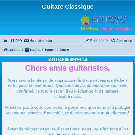
Guitare Classique
FAQ
Nous contacter
S’enregistrer
Connexion
Accueil
Portail
Index du forum
Message de bienvenue
Chers amis guitaristes,
Nous avons le plaisir de vous accueillir dans cet espace dédié à
notre passion commune. Que vous soyez débutant ou musicien
confirmé, ce forum est un lieu d'échange et de partage
d'expériences.
N'hésitez pas à vous connecter, à poser vos questions et à partager
vos connaissances. Ensemble, enrichissons-nous mutuellement !
Avant de plonger dans les discussions, nous vous invitons à lire
les
règles
du forum.