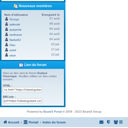
Nouveaux membres
Nom d’utilisateur
Enregistré le
07 août
Tocoya
06 août
salinosk
05 août
ayayema
04 août
ramfuture
04 août
Narbe62
23 juil.
Clau
17 juil.
soleil
13 juil.
yaya
Lien du forum
Voici un lien vers le forum
Guitare
Classique
. Veuillez utiliser un des codes
suivant :
HTML :
BBCode :
Powered by
Board3 Portal
© 2009 - 2023 Board3 Group
Accueil
Portail
Index du forum