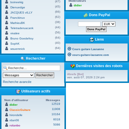
Modérateurs
(47)
boineekig
didier
(45)
Dienuedge
(66)
JACQUES vILLY
Dons PayPal
(62)
Franckinux
(38)
MathieuBK
(44)
Teletraderuacank
(56)
vivalee
(64)
Bruno Goedefroy
Liens
(40)
SophK
(64)
wsuemnick
Cours guitare Lausanne
cours-guitare-lausanne.com
Rechercher
Dernières visites des robots
Ahrefs [Bot]
ven. août 07, 2026 2:24 pm
Recherche avancée
Utilisateurs actifs
Nom d’utilisateur
Messages
12519
didier
11908
ClassicGuitare
10164
hirondelle
6018
rdan06
5086
rolanbo