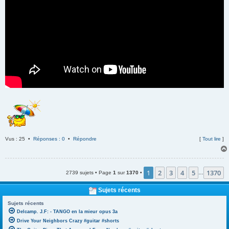
Vus : 25 •
Réponses : 0
•
Répondre
[
Tout lire
]
1
2
3
4
5
1370
2739 sujets • Page
1
sur
1370
•
…
Sujets récents
Sujets récents
Delcamp. J.F: - TANGO en la mieur opus 3a
Drive Your Neighbors Crazy #guitar #shorts