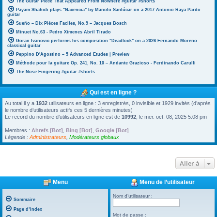
The Guitar Piece That Appeared From Nowhere #guitar #shorts
Payam Shahidi plays "Nacencia" by Manolo Sanlúcar on a 2017 Antonio Raya Pardo
guitar
Sueño – Dix Pièces Faciles, No.9 – Jacques Bosch
Minuet No.63 - Pedro Ximenes Abril Tirado
Goran Ivanovic performs his composition "Deadlock" on a 2026 Fernando Moreno
classical guitar
Peppino D'Agostino – 5 Advanced Etudes | Preview
Méthode pour la guitare Op. 241, No. 10 – Andante Grazioso - Ferdinando Carulli
The Nose Fingering #guitar #shorts
Qui est en ligne ?
Au total il y a
1932
utilisateurs en ligne : 3 enregistrés, 0 invisible et 1929 invités (d’après
le nombre d’utilisateurs actifs ces 5 dernières minutes)
Le record du nombre d’utilisateurs en ligne est de
10992
, le mer. oct. 08, 2025 5:08 pm
Membres :
Ahrefs [Bot]
,
Bing [Bot]
,
Google [Bot]
Légende :
Administrateurs
,
Modérateurs globaux
Aller à
Menu
Menu de l’utilisateur
Nom d’utilisateur :
Sommaire
Page d’index
Mot de passe :