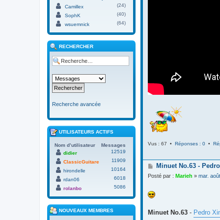
(24)
Camillex
(40)
SophK
(64)
wsuemnick
RECHERCHER
Recherche avancée
UTILISATEURS ACTIFS
Vus : 67 •
Réponses : 0
•
Ré
Nom d’utilisateur
Messages
12519
didier
11909
ClassicGuitare
M
Minuet No.63 - Pedro
10164
hirondelle
e
Posté par :
Marieh
»
mar. aoû
6018
s
rdan06
s
5086
rolanbo
a
g
e
NOUVEAUX MEMBRES
Minuet No.63
-
Pedro Xi