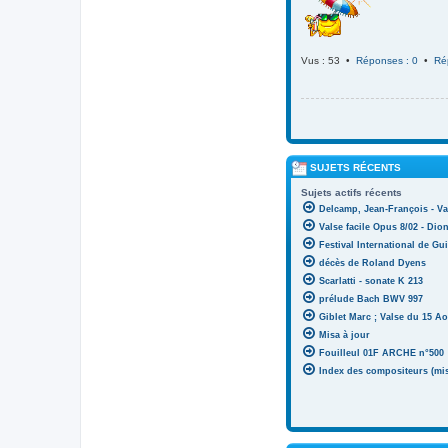
Vus : 53 •
Réponses : 0
•
Ré
SUJETS RÉCENTS
Sujets actifs récents
Delcamp, Jean-François - Va
Valse facile Opus 8/02 - Di
Festival International de Gui
décès de Roland Dyens
Scarlatti - sonate K 213
prélude Bach BWV 997
Giblet Marc ; Valse du 15 Ao
Misa à jour
Fouilleul 01F ARCHE n°500
Index des compositeurs (mise