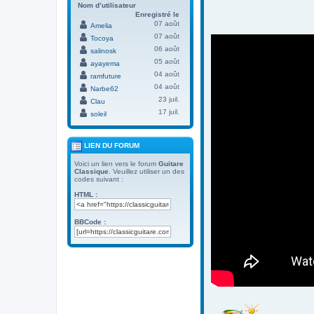
Nom d’utilisateur
Enregistré le
07 août
Amelia
07 août
Tocoya
06 août
salinosk
05 août
ayayema
04 août
ramfuture
04 août
Narbe62
23 juil.
Clau
17 juil.
soleil
LIEN DU FORUM
Voici un lien vers le forum
Guitare
Classique
. Veuillez utiliser un des
codes suivant :
HTML :
BBCode :