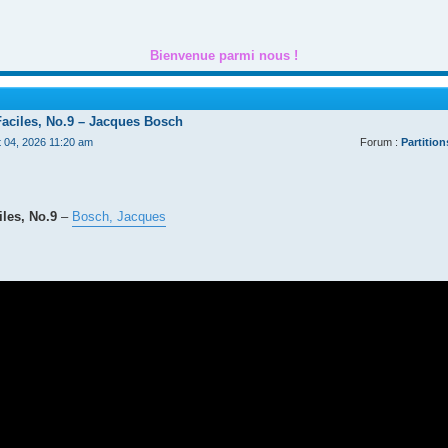
Bienvenue parmi nous !
Faciles, No.9 – Jacques Bosch
t 04, 2026 11:20 am
Forum :
Partition
les, No.9
–
Bosch, Jacques