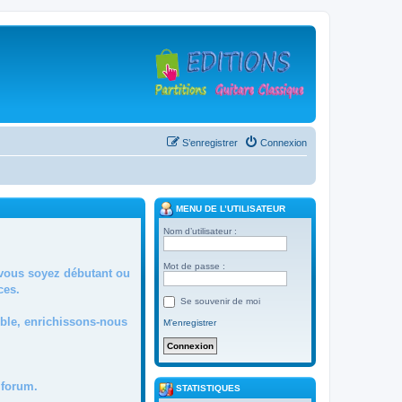
S’enregistrer
Connexion
MENU DE L’UTILISATEUR
Nom d’utilisateur :
Mot de passe :
 vous soyez débutant ou
ces.
Se souvenir de moi
mble, enrichissons-nous
M’enregistrer
forum.
STATISTIQUES