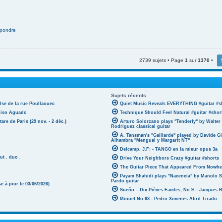
pondre
2739 sujets • Page
1
sur
1370
•
Sujets récents
lse de la rue Poullaouec
Quiet Music Reveals EVERYTHING #guitar #s
oniso Aguado
Technique Should Feel Natural #guitar #shor
tare de Paris (29 nov. - 2 déc.)
Arturo Solorzano plays "Tenderly" by Walter
Rodriguez classical guitar
A. Tansman's "Gaillarde" played by Davide G
Alhambra "Mengual y Margarit NT"
Delcamp. J.F: - TANGO en la mieur opus 3a
ut . duo .
Drive Your Neighbors Crazy #guitar #shorts
The Guitar Piece That Appeared From Nowher
Payam Shahidi plays "Nacencia" by Manolo S
Pardo guitar
 à jour le 03/06/2026)
Sueño – Dix Pièces Faciles, No.9 – Jacques 
Minuet No.63 - Pedro Ximenes Abril Tirado