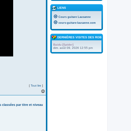
LIENS
Cours guitare Lausanne
cours-guitare-lausanne.com
DERNIÈRES VISITES DES ROBOTS
Baidu [Spider]
dim. août 09, 2026 12:55 pm
[
Tout lire
]
H
a
u
t
s classées par titre et niveau