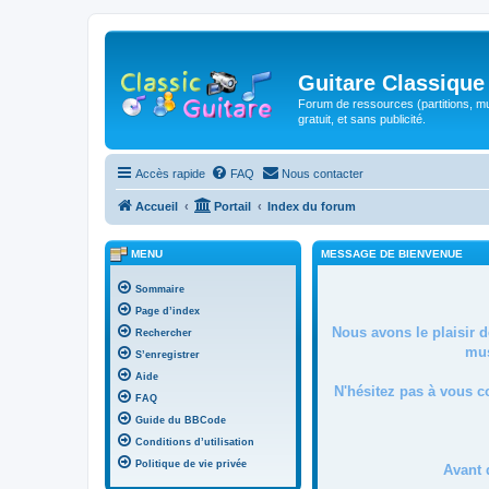
Guitare Classique
Forum de ressources (partitions, mu
gratuit, et sans publicité.
Accès rapide
FAQ
Nous contacter
Accueil
Portail
Index du forum
MENU
MESSAGE DE BIENVENUE
Sommaire
Page d’index
Nous avons le plaisir 
Rechercher
mus
S’enregistrer
Aide
N'hésitez pas à vous c
FAQ
Guide du BBCode
Conditions d’utilisation
Politique de vie privée
Avant 