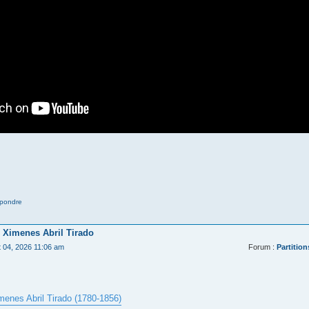
pondre
 Ximenes Abril Tirado
t 04, 2026 11:06 am
Forum :
Partition
menes Abril Tirado (1780-1856)