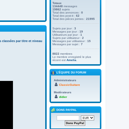
Totaux
134448
messages
19862
sujets
Total des annonces :
0
Total des post-it :
62
Total des pièces jointes :
21995
Sujets par jour :
3
Messages par jour :
19
Utilisateurs par jour :
1
Sujets par utilisateur :
2
s classées par titre et niveau
Messages par utilisateur :
15
Messages par sujet :
7
8822
membres
Le membre enregistré le plus
récent est
Amelia
.
L’ÉQUIPE DU FORUM
Administrateurs
ClassicGuitare
Modérateurs
didier
DONS PAYPAL