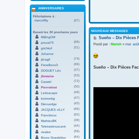
ANNIVERSAIRES
Félicitations à :
marcofifty
(67)
NOUVEAUX MESSAGES
Durant les 30 prochains jours
M
M@ngOr€
Sueño – Dix Pièces 
e
(68)
proust75
Posté par :
Marieh
»
mar. aoû
s
(51)
grichkof
s
Johanne
a
(74)
g
jdcagli
e
(69)
FrereBenoît
Sueño – Dix Pièces Faci
(37)
DOGUET Léo
(53)
jfontaine
(72)
Cassiel
(50)
Pierrotinot
(49)
Ledoacape
(47)
boineekig
(45)
Dienuedge
(66)
JACQUES vILLY
(62)
Franckinux
(38)
MathieuBK
(44)
Teletraderuacank
(56)
vivalee
(64)
Bruno Goedefroy