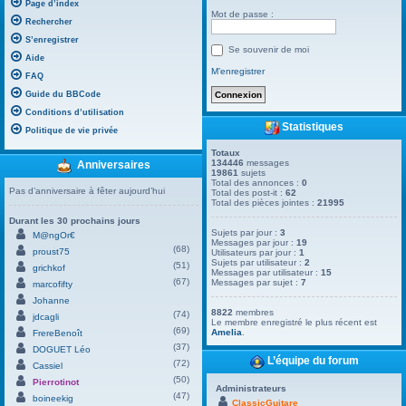
Page d’index
Mot de passe :
Rechercher
S’enregistrer
Se souvenir de moi
Aide
M’enregistrer
FAQ
Guide du BBCode
Conditions d’utilisation
Statistiques
Politique de vie privée
Totaux
134446
messages
Anniversaires
19861
sujets
Total des annonces :
0
Pas d’anniversaire à fêter aujourd’hui
Total des post-it :
62
Total des pièces jointes :
21995
Durant les 30 prochains jours
Sujets par jour :
3
M@ngOr€
Messages par jour :
19
(68)
proust75
Utilisateurs par jour :
1
Sujets par utilisateur :
2
(51)
grichkof
Messages par utilisateur :
15
(67)
Messages par sujet :
7
marcofifty
Johanne
8822
membres
(74)
jdcagli
Le membre enregistré le plus récent est
(69)
Amelia
.
FrereBenoît
(37)
DOGUET Léo
L’équipe du forum
(72)
Cassiel
(50)
Pierrotinot
Administrateurs
(47)
boineekig
ClassicGuitare