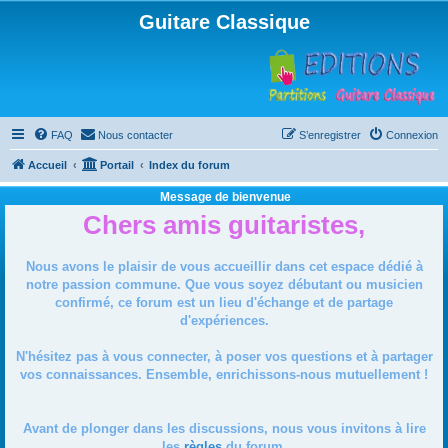
Guitare Classique
FAQ
Nous contacter
S’enregistrer
Connexion
Accueil
Portail
Index du forum
Message de bienvenue
Chers amis guitaristes,
Nous avons le plaisir de vous accueillir dans cet espace dédié à
notre passion commune. Que vous soyez débutant ou musicien
confirmé, ce forum est un lieu d'échange et de partage
d'expériences.
N'hésitez pas à vous connecter, à poser vos questions et à partager
vos connaissances. Ensemble, enrichissons-nous mutuellement !
Avant de plonger dans les discussions, nous vous invitons à lire
les
règles
du forum.