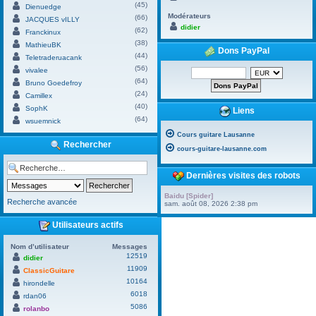
(45)
Dienuedge
Modérateurs
(66)
JACQUES vILLY
didier
(62)
Franckinux
(38)
MathieuBK
Dons PayPal
(44)
Teletraderuacank
(56)
vivalee
(64)
Bruno Goedefroy
(24)
Camillex
(40)
SophK
Liens
(64)
wsuemnick
Cours guitare Lausanne
Rechercher
cours-guitare-lausanne.com
Dernières visites des robots
Baidu [Spider]
Recherche avancée
sam. août 08, 2026 2:38 pm
Utilisateurs actifs
Nom d’utilisateur
Messages
12519
didier
11909
ClassicGuitare
10164
hirondelle
6018
rdan06
5086
rolanbo