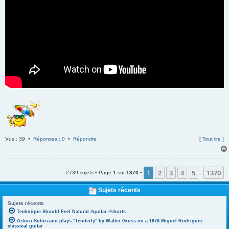
Vus : 39 •
Réponses : 0
•
Répondre
[
Tout lire
]
1
2
3
4
5
1370
2739 sujets • Page
1
sur
1370
•
…
Sujets récents
Sujets récents
Technique Should Feel Natural #guitar #shorts
Arturo Solorzano plays "Tenderly" by Walter Gross on a 1978 Miguel Rodriguez
classical guitar