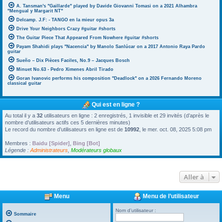
A. Tansman's "Gaillarde" played by Davide Giovanni Tomasi on a 2021 Alhambra
"Mengual y Margarit NT"
Delcamp. J.F: - TANGO en la mieur opus 3a
Drive Your Neighbors Crazy #guitar #shorts
The Guitar Piece That Appeared From Nowhere #guitar #shorts
Payam Shahidi plays "Nacencia" by Manolo Sanlúcar on a 2017 Antonio Raya Pardo
guitar
Sueño – Dix Pièces Faciles, No.9 – Jacques Bosch
Minuet No.63 - Pedro Ximenes Abril Tirado
Goran Ivanovic performs his composition "Deadlock" on a 2026 Fernando Moreno
classical guitar
Qui est en ligne ?
Au total il y a
32
utilisateurs en ligne : 2 enregistrés, 1 invisible et 29 invités (d’après le
nombre d’utilisateurs actifs ces 5 dernières minutes)
Le record du nombre d’utilisateurs en ligne est de
10992
, le mer. oct. 08, 2025 5:08 pm
Membres :
Baidu [Spider]
,
Bing [Bot]
Légende :
Administrateurs
,
Modérateurs globaux
Aller à
Menu
Menu de l’utilisateur
Nom d’utilisateur :
Sommaire