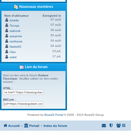
Nouveaux membres
Nom d’utilisateur
Enregistré le
07 août
Amelia
07 août
Tocoya
06 août
salinosk
05 août
ayayema
04 août
ramfuture
04 août
Narbe62
23 juil.
Clau
17 juil.
soleil
Lien du forum
Voici un lien vers le forum
Guitare
Classique
. Veuillez utiliser un des codes
suivant :
HTML :
BBCode :
Powered by
Board3 Portal
© 2009 - 2023 Board3 Group
Accueil
Portail
Index du forum