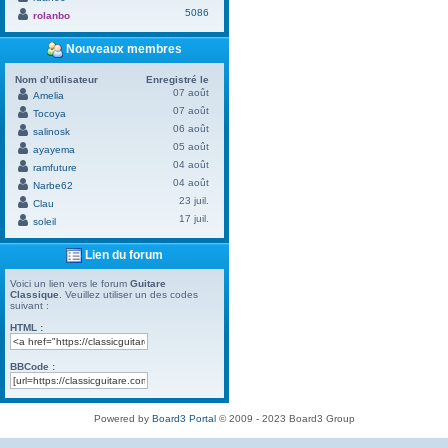
5086
rolanbo
Nouveaux membres
Nom d’utilisateur
Enregistré le
07 août
Amelia
07 août
Tocoya
06 août
salinosk
05 août
ayayema
04 août
ramfuture
04 août
Narbe62
23 juil.
Clau
17 juil.
soleil
Lien du forum
Voici un lien vers le forum
Guitare
Classique
. Veuillez utiliser un des codes
suivant :
HTML :
BBCode :
Powered by
Board3 Portal
© 2009 - 2023 Board3 Group