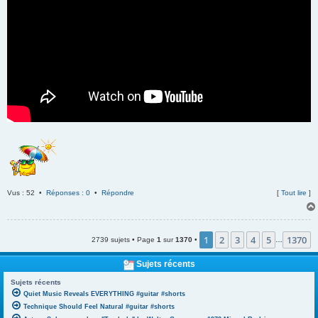
Vus : 52 •
Réponses : 0
•
Répondre
[
Tout lire
]
1
2
3
4
5
1370
2739 sujets • Page
1
sur
1370
•
…
Sujets récents
Sujets récents
Quiet Music Reveals EVERYTHING #guitar #shorts
Technique Should Feel Natural #guitar #shorts