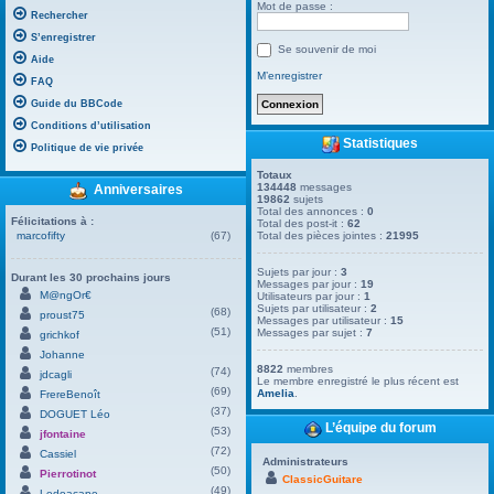
Mot de passe :
Rechercher
S’enregistrer
Se souvenir de moi
Aide
M’enregistrer
FAQ
Guide du BBCode
Conditions d’utilisation
Statistiques
Politique de vie privée
Totaux
134448
messages
Anniversaires
19862
sujets
Total des annonces :
0
Félicitations à :
Total des post-it :
62
marcofifty
(67)
Total des pièces jointes :
21995
Sujets par jour :
3
Durant les 30 prochains jours
Messages par jour :
19
M@ngOr€
Utilisateurs par jour :
1
Sujets par utilisateur :
2
(68)
proust75
Messages par utilisateur :
15
(51)
Messages par sujet :
7
grichkof
Johanne
8822
membres
(74)
jdcagli
Le membre enregistré le plus récent est
(69)
Amelia
.
FrereBenoît
(37)
DOGUET Léo
L’équipe du forum
(53)
jfontaine
(72)
Cassiel
Administrateurs
(50)
Pierrotinot
ClassicGuitare
(49)
Ledoacape