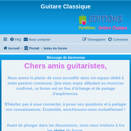
Guitare Classique
FAQ
Nous contacter
S’enregistrer
Connexion
Accueil
Portail
Index du forum
Message de bienvenue
Chers amis guitaristes,
Nous avons le plaisir de vous accueillir dans cet espace dédié à
notre passion commune. Que vous soyez débutant ou musicien
confirmé, ce forum est un lieu d'échange et de partage
d'expériences.
N'hésitez pas à vous connecter, à poser vos questions et à partager
vos connaissances. Ensemble, enrichissons-nous mutuellement !
Avant de plonger dans les discussions, nous vous invitons à lire
les
règles
du forum.