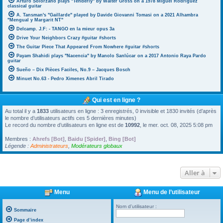
Arturo Solorzano plays "Tenderly" by Walter Gross on a 1978 Miguel Rodriguez
classical guitar
A. Tansman's "Gaillarde" played by Davide Giovanni Tomasi on a 2021 Alhambra
"Mengual y Margarit NT"
Delcamp. J.F: - TANGO en la mieur opus 3a
Drive Your Neighbors Crazy #guitar #shorts
The Guitar Piece That Appeared From Nowhere #guitar #shorts
Payam Shahidi plays "Nacencia" by Manolo Sanlúcar on a 2017 Antonio Raya Pardo
guitar
Sueño – Dix Pièces Faciles, No.9 – Jacques Bosch
Minuet No.63 - Pedro Ximenes Abril Tirado
Qui est en ligne ?
Au total il y a
1833
utilisateurs en ligne : 3 enregistrés, 0 invisible et 1830 invités (d’après
le nombre d’utilisateurs actifs ces 5 dernières minutes)
Le record du nombre d’utilisateurs en ligne est de
10992
, le mer. oct. 08, 2025 5:08 pm
Membres :
Ahrefs [Bot]
,
Baidu [Spider]
,
Bing [Bot]
Légende :
Administrateurs
,
Modérateurs globaux
Aller à
Menu
Menu de l’utilisateur
Nom d’utilisateur :
Sommaire
Page d’index