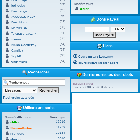
Modérateurs
(47)
boineekig
didier
(45)
Dienuedge
(66)
JACQUES vILLY
Dons PayPal
(62)
Franckinux
(38)
MathieuBK
(44)
Teletraderuacank
(56)
vivalee
(64)
Bruno Goedefroy
Liens
(24)
Camillex
(40)
SophK
Cours guitare Lausanne
(64)
wsuemnick
cours-guitare-lausanne.com
Rechercher
Dernières visites des robots
Baidu [Spider]
dim. août 09, 2026 8:44 am
Recherche avancée
Utilisateurs actifs
Nom d’utilisateur
Messages
12519
didier
11909
ClassicGuitare
10164
hirondelle
6018
rdan06