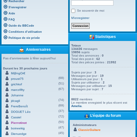
Rechercher
S’enregistrer
Se souvenir de moi
Aide
M’enregistrer
FAQ
Guide du BBCode
Conditions d’utilisation
Statistiques
Politique de vie privée
Totaux
134436
messages
Anniversaires
19856
sujets
Total des annonces :
0
Pas d’anniversaire à fêter aujourd’hui
Total des post-it :
62
Total des pièces jointes :
21992
Durant les 30 prochains jours
Sujets par jour :
3
M@ngOr€
Messages par jour :
19
(68)
proust75
Utilisateurs par jour :
1
Sujets par utilisateur :
2
(51)
grichkof
Messages par utilisateur :
15
(67)
Messages par sujet :
7
marcofifty
Johanne
8822
membres
(74)
jdcagli
Le membre enregistré le plus récent est
(69)
Amelia
.
FrereBenoît
(37)
DOGUET Léo
L’équipe du forum
(72)
Cassiel
(50)
Pierrotinot
Administrateurs
(47)
boineekig
ClassicGuitare
(45)
Dienuedge