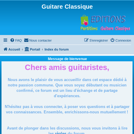
Guitare Classique
FAQ
Nous contacter
S’enregistrer
Connexion
Accueil
Portail
Index du forum
Message de bienvenue
Chers amis guitaristes,
Nous avons le plaisir de vous accueillir dans cet espace dédié à
notre passion commune. Que vous soyez débutant ou musicien
confirmé, ce forum est un lieu d'échange et de partage
d'expériences.
N'hésitez pas à vous connecter, à poser vos questions et à partager
vos connaissances. Ensemble, enrichissons-nous mutuellement !
Avant de plonger dans les discussions, nous vous invitons à lire
les
règles
du forum.