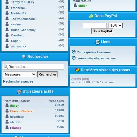
Modérateurs
(66)
JACQUES vILLY
didier
(62)
Franckinux
(38)
MathieuBK
Dons PayPal
(44)
Teletraderuacank
(56)
vivalee
(64)
Bruno Goedefroy
(24)
Camillex
(40)
SophK
Liens
(64)
wsuemnick
Cours guitare Lausanne
Rechercher
cours-guitare-lausanne.com
Dernières visites des robots
Ahrefs [Bot]
Recherche avancée
sam. août 08, 2026 12:28 am
Utilisateurs actifs
Nom d’utilisateur
Messages
12519
didier
11908
ClassicGuitare
10164
hirondelle
6018
rdan06
5086
rolanbo