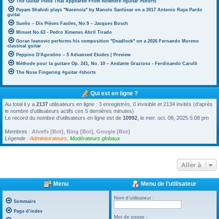
The Guitar Piece That Appeared From Nowhere #guitar #shorts
Payam Shahidi plays "Nacencia" by Manolo Sanlúcar on a 2017 Antonio Raya Pardo
guitar
Sueño – Dix Pièces Faciles, No.9 – Jacques Bosch
Minuet No.63 - Pedro Ximenes Abril Tirado
Goran Ivanovic performs his composition "Deadlock" on a 2026 Fernando Moreno
classical guitar
Peppino D'Agostino – 5 Advanced Etudes | Preview
Méthode pour la guitare Op. 241, No. 10 – Andante Grazioso - Ferdinando Carulli
The Nose Fingering #guitar #shorts
Qui est en ligne ?
Au total il y a
2137
utilisateurs en ligne : 3 enregistrés, 0 invisible et 2134 invités (d’après
le nombre d’utilisateurs actifs ces 5 dernières minutes)
Le record du nombre d’utilisateurs en ligne est de
10992
, le mer. oct. 08, 2025 5:08 pm
Membres :
Ahrefs [Bot]
,
Bing [Bot]
,
Google [Bot]
Légende :
Administrateurs
,
Modérateurs globaux
Aller à
Menu
Menu de l’utilisateur
Nom d’utilisateur :
Sommaire
Page d’index
Mot de passe :