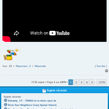
Vus : 29 •
Réponses : 0
•
Répondre
[
Tout lire
]
1
2
3
4
5
1370
2739 sujets • Page
1
sur
1370
•
…
Sujets récents
Sujets récents
Delcamp. J.F: - TANGO en la mieur opus 3a
Drive Your Neighbors Crazy #guitar #shorts