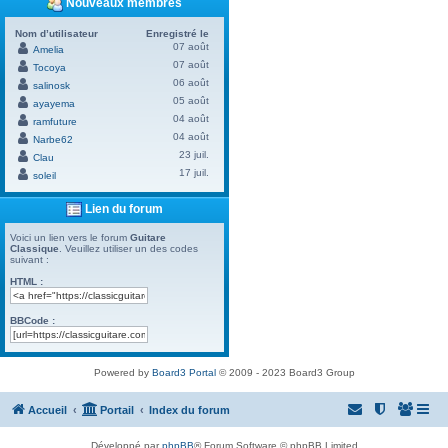
Nouveaux membres
Nom d’utilisateur
Enregistré le
07 août
Amelia
07 août
Tocoya
06 août
salinosk
05 août
ayayema
04 août
ramfuture
04 août
Narbe62
23 juil.
Clau
17 juil.
soleil
Lien du forum
Voici un lien vers le forum
Guitare
Classique
. Veuillez utiliser un des codes
suivant :
HTML :
BBCode :
Powered by
Board3 Portal
© 2009 - 2023 Board3 Group
Accueil
Portail
Index du forum
Développé par
phpBB
® Forum Software © phpBB Limited