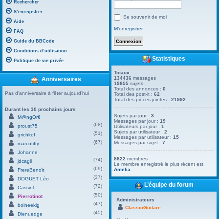
Rechercher
S’enregistrer
Se souvenir de moi
Aide
M’enregistrer
FAQ
Guide du BBCode
Conditions d’utilisation
Statistiques
Politique de vie privée
Totaux
134436
messages
Anniversaires
19855
sujets
Total des annonces :
0
Pas d’anniversaire à fêter aujourd’hui
Total des post-it :
62
Total des pièces jointes :
21992
Durant les 30 prochains jours
Sujets par jour :
3
M@ngOr€
Messages par jour :
19
(68)
proust75
Utilisateurs par jour :
1
Sujets par utilisateur :
2
(51)
grichkof
Messages par utilisateur :
15
(67)
Messages par sujet :
7
marcofifty
Johanne
8822
membres
(74)
jdcagli
Le membre enregistré le plus récent est
(69)
Amelia
.
FrereBenoît
(37)
DOGUET Léo
L’équipe du forum
(72)
Cassiel
(50)
Pierrotinot
Administrateurs
(47)
boineekig
ClassicGuitare
(45)
Dienuedge