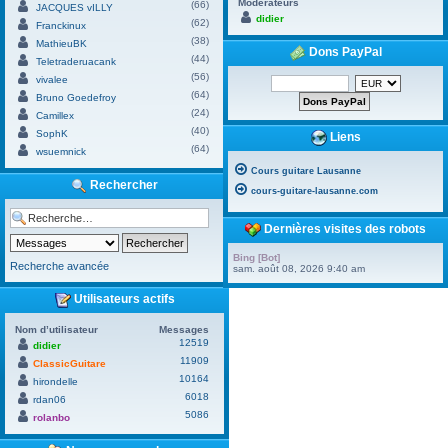
Modérateurs
(66)
JACQUES vILLY
didier
(62)
Franckinux
(38)
MathieuBK
Dons PayPal
(44)
Teletraderuacank
(56)
vivalee
(64)
Bruno Goedefroy
(24)
Camillex
(40)
SophK
Liens
(64)
wsuemnick
Cours guitare Lausanne
Rechercher
cours-guitare-lausanne.com
Dernières visites des robots
Bing [Bot]
Recherche avancée
sam. août 08, 2026 9:40 am
Utilisateurs actifs
Nom d’utilisateur
Messages
12519
didier
11909
ClassicGuitare
10164
hirondelle
6018
rdan06
5086
rolanbo