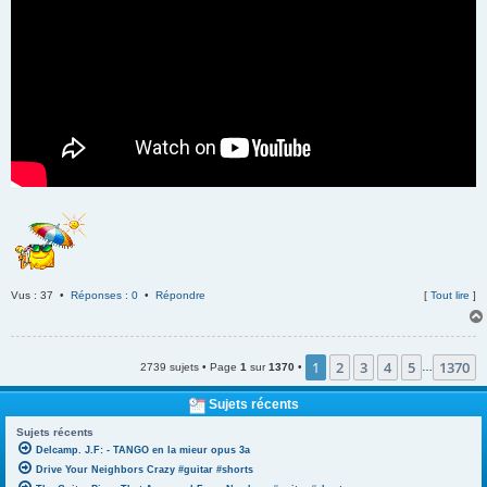
Vus : 37 •
Réponses : 0
•
Répondre
[
Tout lire
]
1
2
3
4
5
1370
2739 sujets • Page
1
sur
1370
•
…
Sujets récents
Sujets récents
Delcamp. J.F: - TANGO en la mieur opus 3a
Drive Your Neighbors Crazy #guitar #shorts