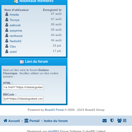
Nouveaux membres
Nom d’utilisateur
Enregistré le
07 août
Amelia
07 août
Tocoya
06 août
salinosk
05 août
ayayema
04 août
ramfuture
04 août
Narbe62
23 juil.
Clau
17 juil.
soleil
Lien du forum
Voici un lien vers le forum
Guitare
Classique
. Veuillez utiliser un des codes
suivant :
HTML :
BBCode :
Powered by
Board3 Portal
© 2009 - 2023 Board3 Group
Accueil
Portail
Index du forum
Développé par
phpBB
® Forum Software © phpBB Limited