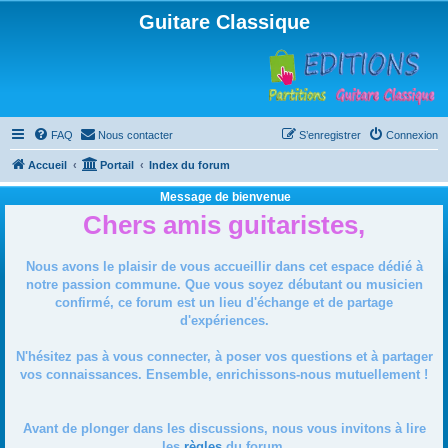
Guitare Classique
FAQ
Nous contacter
S’enregistrer
Connexion
Accueil
Portail
Index du forum
Message de bienvenue
Chers amis guitaristes,
Nous avons le plaisir de vous accueillir dans cet espace dédié à
notre passion commune. Que vous soyez débutant ou musicien
confirmé, ce forum est un lieu d'échange et de partage
d'expériences.
N'hésitez pas à vous connecter, à poser vos questions et à partager
vos connaissances. Ensemble, enrichissons-nous mutuellement !
Avant de plonger dans les discussions, nous vous invitons à lire
les
règles
du forum.