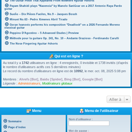
The Guitar Piece That Appeared From Nowhere #guitar #shorts
Payam Shahidi plays "Nacencia" by Manolo Sanlúcar on a 2017 Antonio Raya Pardo
guitar
Sueño – Dix Pièces Faciles, No.9 – Jacques Bosch
Minuet No.63 - Pedro Ximenes Abril Tirado
Goran Ivanovic performs his composition "Deadlock" on a 2026 Fernando Moreno
classical guitar
Peppino D'Agostino – 5 Advanced Etudes | Preview
Méthode pour la guitare Op. 241, No. 10 – Andante Grazioso - Ferdinando Carulli
The Nose Fingering #guitar #shorts
Qui est en ligne ?
Au total il y a
1742
utilisateurs en ligne : 4 enregistrés, 0 invisible et 1738 invités (d’après
le nombre d’utilisateurs actifs ces 5 dernières minutes)
Le record du nombre d’utilisateurs en ligne est de
10992
, le mer. oct. 08, 2025 5:08 pm
Membres :
Ahrefs [Bot]
,
Baidu [Spider]
,
Bing [Bot]
,
Google [Bot]
Légende :
Administrateurs
,
Modérateurs globaux
Aller à
Menu
Menu de l’utilisateur
Nom d’utilisateur :
Sommaire
Page d’index
Mot de passe :