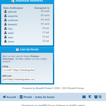
Nouveaux membres
Nom d’utilisateur
Enregistré le
06 août
salinosk
05 août
ayayema
04 août
ramfuture
04 août
Narbe62
23 juil.
Clau
17 juil.
soleil
13 juil.
yaya
12 juil.
dome
Lien du forum
Voici un lien vers le forum
Guitare
Classique
. Veuillez utiliser un des codes
suivant :
HTML :
BBCode :
Powered by
Board3 Portal
© 2009 - 2023 Board3 Group
Accueil
Portail
Index du forum
Développé par
phpBB
® Forum Software © phpBB Limited