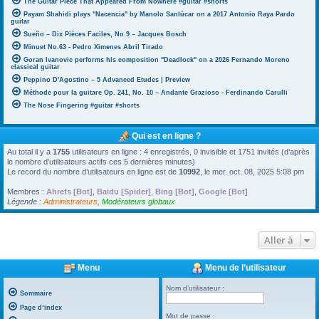
The Guitar Piece That Appeared From Nowhere #guitar #shorts
Payam Shahidi plays "Nacencia" by Manolo Sanlúcar on a 2017 Antonio Raya Pardo
guitar
Sueño – Dix Pièces Faciles, No.9 – Jacques Bosch
Minuet No.63 - Pedro Ximenes Abril Tirado
Goran Ivanovic performs his composition "Deadlock" on a 2026 Fernando Moreno
classical guitar
Peppino D'Agostino – 5 Advanced Etudes | Preview
Méthode pour la guitare Op. 241, No. 10 – Andante Grazioso - Ferdinando Carulli
The Nose Fingering #guitar #shorts
Qui est en ligne ?
Au total il y a
1755
utilisateurs en ligne : 4 enregistrés, 0 invisible et 1751 invités (d’après
le nombre d’utilisateurs actifs ces 5 dernières minutes)
Le record du nombre d’utilisateurs en ligne est de
10992
, le mer. oct. 08, 2025 5:08 pm
Membres :
Ahrefs [Bot]
,
Baidu [Spider]
,
Bing [Bot]
,
Google [Bot]
Légende :
Administrateurs
,
Modérateurs globaux
Aller à
Menu
Menu de l’utilisateur
Nom d’utilisateur :
Sommaire
Page d’index
Mot de passe :