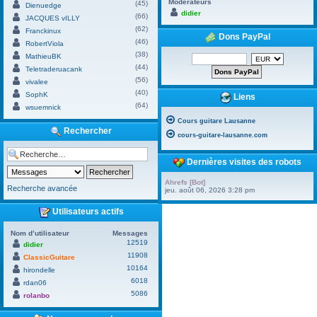
Modérateurs
(45)
Dienuedge
didier
(66)
JACQUES vILLY
(62)
Franckinux
Dons PayPal
(46)
RobertViola
(38)
MathieuBK
(44)
Teletraderuacank
(56)
vivalee
(40)
SophK
Liens
(64)
wsuemnick
Cours guitare Lausanne
Rechercher
cours-guitare-lausanne.com
Dernières visites des robots
Ahrefs [Bot]
Recherche avancée
jeu. août 06, 2026 3:28 pm
Utilisateurs actifs
Nom d’utilisateur
Messages
12519
didier
11908
ClassicGuitare
10164
hirondelle
6018
rdan06
5086
rolanbo