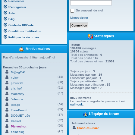
Rechercher
S’enregistrer
Se souvenir de moi
Aide
M’enregistrer
FAQ
Guide du BBCode
Conditions d’utilisation
Statistiques
Politique de vie privée
Totaux
134436
messages
Anniversaires
19856
sujets
Total des annonces :
0
Pas d’anniversaire à fêter aujourd’hui
Total des post-it :
62
Total des pièces jointes :
21992
Durant les 30 prochains jours
Sujets par jour :
3
M@ngOr€
Messages par jour :
19
(44)
nukyr
Utilisateurs par jour :
1
Sujets par utilisateur :
2
(68)
proust75
Messages par utilisateur :
15
(51)
Messages par sujet :
7
grichkof
(67)
marcofifty
8820
membres
Johanne
Le membre enregistré le plus récent est
(74)
salinosk
.
jdcagli
(69)
FrereBenoît
L’équipe du forum
(37)
DOGUET Léo
(72)
Cassiel
Administrateurs
(50)
Pierrotinot
ClassicGuitare
(47)
boineekig