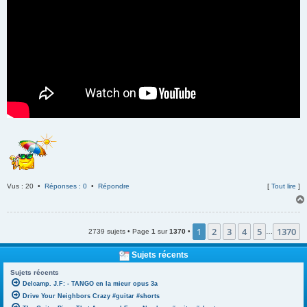
Vus : 20 •
Réponses : 0
•
Répondre
[
Tout lire
]
1
2
3
4
5
1370
2739 sujets • Page
1
sur
1370
•
…
Sujets récents
Sujets récents
Delcamp. J.F: - TANGO en la mieur opus 3a
Drive Your Neighbors Crazy #guitar #shorts