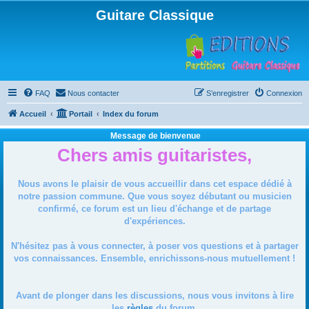
Guitare Classique
FAQ
Nous contacter
S’enregistrer
Connexion
Accueil
Portail
Index du forum
Message de bienvenue
Chers amis guitaristes,
Nous avons le plaisir de vous accueillir dans cet espace dédié à
notre passion commune. Que vous soyez débutant ou musicien
confirmé, ce forum est un lieu d'échange et de partage
d'expériences.
N'hésitez pas à vous connecter, à poser vos questions et à partager
vos connaissances. Ensemble, enrichissons-nous mutuellement !
Avant de plonger dans les discussions, nous vous invitons à lire
les
règles
du forum.