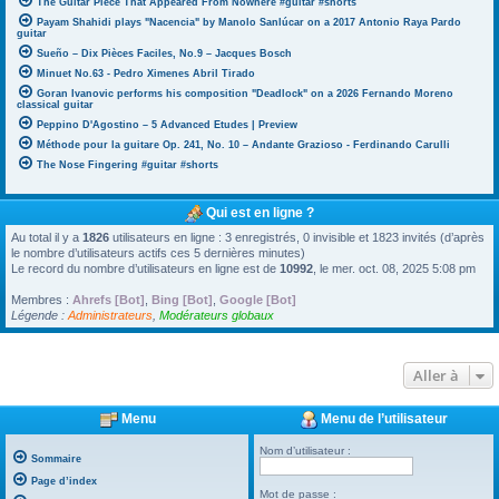
The Guitar Piece That Appeared From Nowhere #guitar #shorts
Payam Shahidi plays "Nacencia" by Manolo Sanlúcar on a 2017 Antonio Raya Pardo
guitar
Sueño – Dix Pièces Faciles, No.9 – Jacques Bosch
Minuet No.63 - Pedro Ximenes Abril Tirado
Goran Ivanovic performs his composition "Deadlock" on a 2026 Fernando Moreno
classical guitar
Peppino D'Agostino – 5 Advanced Etudes | Preview
Méthode pour la guitare Op. 241, No. 10 – Andante Grazioso - Ferdinando Carulli
The Nose Fingering #guitar #shorts
Qui est en ligne ?
Au total il y a
1826
utilisateurs en ligne : 3 enregistrés, 0 invisible et 1823 invités (d’après
le nombre d’utilisateurs actifs ces 5 dernières minutes)
Le record du nombre d’utilisateurs en ligne est de
10992
, le mer. oct. 08, 2025 5:08 pm
Membres :
Ahrefs [Bot]
,
Bing [Bot]
,
Google [Bot]
Légende :
Administrateurs
,
Modérateurs globaux
Aller à
Menu
Menu de l’utilisateur
Nom d’utilisateur :
Sommaire
Page d’index
Mot de passe :