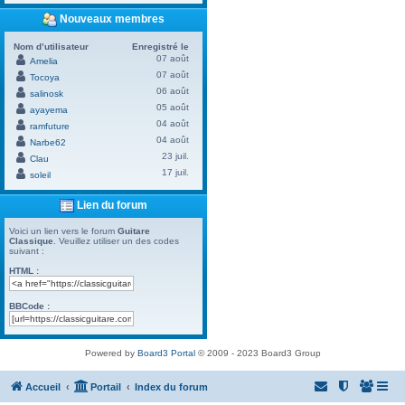
Nouveaux membres
Nom d’utilisateur
Enregistré le
07 août
Amelia
07 août
Tocoya
06 août
salinosk
05 août
ayayema
04 août
ramfuture
04 août
Narbe62
23 juil.
Clau
17 juil.
soleil
Lien du forum
Voici un lien vers le forum
Guitare
Classique
. Veuillez utiliser un des codes
suivant :
HTML :
BBCode :
Powered by
Board3 Portal
© 2009 - 2023 Board3 Group
Accueil
Portail
Index du forum