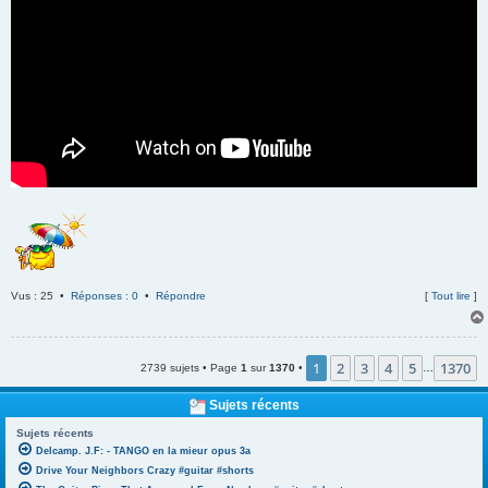
Vus : 25 •
Réponses : 0
•
Répondre
[
Tout lire
]
1
2
3
4
5
1370
2739 sujets • Page
1
sur
1370
•
…
Sujets récents
Sujets récents
Delcamp. J.F: - TANGO en la mieur opus 3a
Drive Your Neighbors Crazy #guitar #shorts