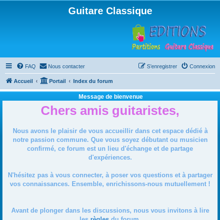
Guitare Classique
FAQ
Nous contacter
S’enregistrer
Connexion
Accueil
Portail
Index du forum
Message de bienvenue
Chers amis guitaristes,
Nous avons le plaisir de vous accueillir dans cet espace dédié à
notre passion commune. Que vous soyez débutant ou musicien
confirmé, ce forum est un lieu d'échange et de partage
d'expériences.
N'hésitez pas à vous connecter, à poser vos questions et à partager
vos connaissances. Ensemble, enrichissons-nous mutuellement !
Avant de plonger dans les discussions, nous vous invitons à lire
les
règles
du forum.