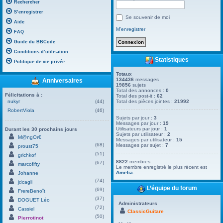
Rechercher
S’enregistrer
Se souvenir de moi
Aide
M’enregistrer
FAQ
Guide du BBCode
Conditions d’utilisation
Statistiques
Politique de vie privée
Totaux
134436
messages
Anniversaires
19856
sujets
Total des annonces :
0
Félicitations à :
Total des post-it :
62
nukyr
(44)
Total des pièces jointes :
21992
RobertViola
(46)
Sujets par jour :
3
Messages par jour :
19
Utilisateurs par jour :
1
Durant les 30 prochains jours
Sujets par utilisateur :
2
M@ngOr€
Messages par utilisateur :
15
(68)
Messages par sujet :
7
proust75
(51)
grichkof
8822
membres
(67)
marcofifty
Le membre enregistré le plus récent est
Amelia
.
Johanne
(74)
jdcagli
L’équipe du forum
(69)
FrereBenoît
(37)
DOGUET Léo
Administrateurs
(72)
Cassiel
ClassicGuitare
(50)
Pierrotinot