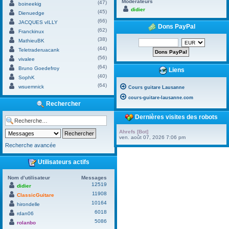
Modérateurs
(47)
boineekig
didier
(45)
Dienuedge
(66)
JACQUES vILLY
Dons PayPal
(62)
Franckinux
(38)
MathieuBK
(44)
Teletraderuacank
(56)
vivalee
(64)
Bruno Goedefroy
Liens
(40)
SophK
(64)
wsuemnick
Cours guitare Lausanne
cours-guitare-lausanne.com
Rechercher
Dernières visites des robots
Ahrefs [Bot]
ven. août 07, 2026 7:06 pm
Recherche avancée
Utilisateurs actifs
Nom d’utilisateur
Messages
12519
didier
11908
ClassicGuitare
10164
hirondelle
6018
rdan06
5086
rolanbo