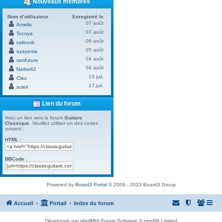
Nouveaux membres
Nom d’utilisateur
Enregistré le
07 août
Amelia
07 août
Tocoya
06 août
salinosk
05 août
ayayema
04 août
ramfuture
04 août
Narbe62
23 juil.
Clau
17 juil.
soleil
Lien du forum
Voici un lien vers le forum
Guitare
Classique
. Veuillez utiliser un des codes
suivant :
HTML :
BBCode :
Powered by
Board3 Portal
© 2009 - 2023 Board3 Group
Accueil
Portail
Index du forum
Développé par
phpBB
® Forum Software © phpBB Limited