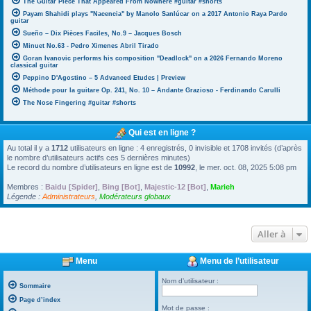
The Guitar Piece That Appeared From Nowhere #guitar #shorts
Payam Shahidi plays "Nacencia" by Manolo Sanlúcar on a 2017 Antonio Raya Pardo
guitar
Sueño – Dix Pièces Faciles, No.9 – Jacques Bosch
Minuet No.63 - Pedro Ximenes Abril Tirado
Goran Ivanovic performs his composition "Deadlock" on a 2026 Fernando Moreno
classical guitar
Peppino D'Agostino – 5 Advanced Etudes | Preview
Méthode pour la guitare Op. 241, No. 10 – Andante Grazioso - Ferdinando Carulli
The Nose Fingering #guitar #shorts
Qui est en ligne ?
Au total il y a
1712
utilisateurs en ligne : 4 enregistrés, 0 invisible et 1708 invités (d’après
le nombre d’utilisateurs actifs ces 5 dernières minutes)
Le record du nombre d’utilisateurs en ligne est de
10992
, le mer. oct. 08, 2025 5:08 pm
Membres :
Baidu [Spider]
,
Bing [Bot]
,
Majestic-12 [Bot]
,
Marieh
Légende :
Administrateurs
,
Modérateurs globaux
Aller à
Menu
Menu de l’utilisateur
Nom d’utilisateur :
Sommaire
Page d’index
Mot de passe :