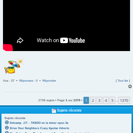
Vus : 37 •
Réponses : 0
•
Répondre
[
Tout lire
]
1
2
3
4
5
1370
2739 sujets • Page
1
sur
1370
•
…
Sujets récents
Sujets récents
Delcamp. J.F: - TANGO en la mieur opus 3a
Drive Your Neighbors Crazy #guitar #shorts