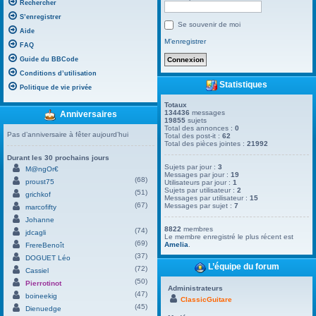
Rechercher
S’enregistrer
Se souvenir de moi
Aide
M’enregistrer
FAQ
Guide du BBCode
Conditions d’utilisation
Statistiques
Politique de vie privée
Totaux
134436
messages
Anniversaires
19855
sujets
Total des annonces :
0
Pas d’anniversaire à fêter aujourd’hui
Total des post-it :
62
Total des pièces jointes :
21992
Durant les 30 prochains jours
Sujets par jour :
3
M@ngOr€
Messages par jour :
19
(68)
proust75
Utilisateurs par jour :
1
Sujets par utilisateur :
2
(51)
grichkof
Messages par utilisateur :
15
(67)
Messages par sujet :
7
marcofifty
Johanne
8822
membres
(74)
jdcagli
Le membre enregistré le plus récent est
(69)
Amelia
.
FrereBenoît
(37)
DOGUET Léo
L’équipe du forum
(72)
Cassiel
(50)
Pierrotinot
Administrateurs
(47)
boineekig
ClassicGuitare
(45)
Dienuedge