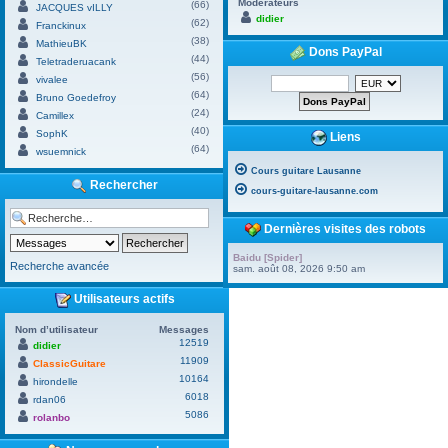
Modérateurs
(66)
JACQUES vILLY
didier
(62)
Franckinux
(38)
MathieuBK
Dons PayPal
(44)
Teletraderuacank
(56)
vivalee
(64)
Bruno Goedefroy
(24)
Camillex
(40)
SophK
Liens
(64)
wsuemnick
Cours guitare Lausanne
Rechercher
cours-guitare-lausanne.com
Dernières visites des robots
Baidu [Spider]
Recherche avancée
sam. août 08, 2026 9:50 am
Utilisateurs actifs
Nom d’utilisateur
Messages
12519
didier
11909
ClassicGuitare
10164
hirondelle
6018
rdan06
5086
rolanbo