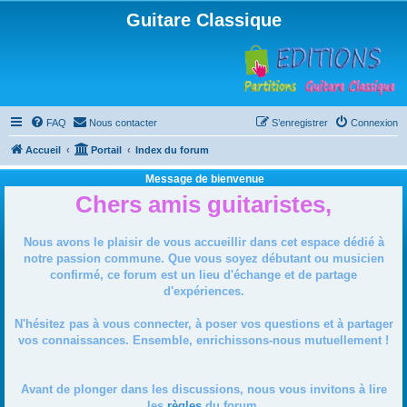
Guitare Classique
FAQ
Nous contacter
S’enregistrer
Connexion
Accueil
Portail
Index du forum
Message de bienvenue
Chers amis guitaristes,
Nous avons le plaisir de vous accueillir dans cet espace dédié à
notre passion commune. Que vous soyez débutant ou musicien
confirmé, ce forum est un lieu d'échange et de partage
d'expériences.
N'hésitez pas à vous connecter, à poser vos questions et à partager
vos connaissances. Ensemble, enrichissons-nous mutuellement !
Avant de plonger dans les discussions, nous vous invitons à lire
les
règles
du forum.