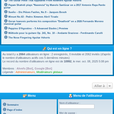
The Guitar Piece That Appeared From Nowhere #guitar #shorts
Payam Shahidi plays "Nacencia" by Manolo Sanlúcar on a 2017 Antonio Raya Pardo
guitar
Sueño – Dix Pièces Faciles, No.9 – Jacques Bosch
Minuet No.63 - Pedro Ximenes Abril Tirado
Goran Ivanovic performs his composition "Deadlock" on a 2026 Fernando Moreno
classical guitar
Peppino D'Agostino – 5 Advanced Etudes | Preview
Méthode pour la guitare Op. 241, No. 10 – Andante Grazioso - Ferdinando Carulli
The Nose Fingering #guitar #shorts
Qui est en ligne ?
Au total il y a
2064
utilisateurs en ligne : 2 enregistrés, 0 invisible et 2062 invités (d’après
le nombre d’utilisateurs actifs ces 5 dernières minutes)
Le record du nombre d’utilisateurs en ligne est de
10992
, le mer. oct. 08, 2025 5:08 pm
Membres :
Ahrefs [Bot]
,
Google [Bot]
Légende :
Administrateurs
,
Modérateurs globaux
Aller à
Menu
Menu de l’utilisateur
Nom d’utilisateur :
Sommaire
Page d’index
Mot de passe :