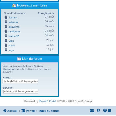
Nouveaux membres
Nom d’utilisateur
Enregistré le
07 août
Tocoya
06 août
salinosk
05 août
ayayema
04 août
ramfuture
04 août
Narbe62
23 juil.
Clau
17 juil.
soleil
13 juil.
yaya
Lien du forum
Voici un lien vers le forum
Guitare
Classique
. Veuillez utiliser un des codes
suivant :
HTML :
BBCode :
Powered by
Board3 Portal
© 2009 - 2023 Board3 Group
Accueil
Portail
Index du forum