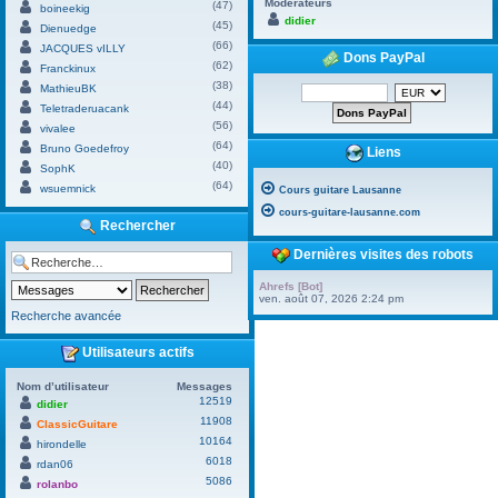
Modérateurs
(47)
boineekig
didier
(45)
Dienuedge
(66)
JACQUES vILLY
Dons PayPal
(62)
Franckinux
(38)
MathieuBK
(44)
Teletraderuacank
(56)
vivalee
(64)
Bruno Goedefroy
Liens
(40)
SophK
(64)
wsuemnick
Cours guitare Lausanne
cours-guitare-lausanne.com
Rechercher
Dernières visites des robots
Ahrefs [Bot]
ven. août 07, 2026 2:24 pm
Recherche avancée
Utilisateurs actifs
Nom d’utilisateur
Messages
12519
didier
11908
ClassicGuitare
10164
hirondelle
6018
rdan06
5086
rolanbo