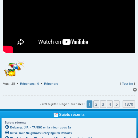
Vus : 25 •
Réponses : 0
•
Répondre
[
Tout lire
]
1
2
3
4
5
1370
2739 sujets • Page
1
sur
1370
•
…
Sujets récents
Sujets récents
Delcamp. J.F: - TANGO en la mieur opus 3a
Drive Your Neighbors Crazy #guitar #shorts