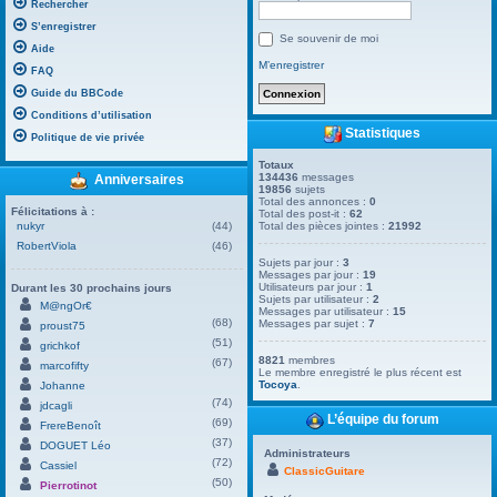
Rechercher
S’enregistrer
Se souvenir de moi
Aide
M’enregistrer
FAQ
Guide du BBCode
Conditions d’utilisation
Statistiques
Politique de vie privée
Totaux
134436
messages
Anniversaires
19856
sujets
Total des annonces :
0
Félicitations à :
Total des post-it :
62
nukyr
(44)
Total des pièces jointes :
21992
RobertViola
(46)
Sujets par jour :
3
Messages par jour :
19
Utilisateurs par jour :
1
Durant les 30 prochains jours
Sujets par utilisateur :
2
M@ngOr€
Messages par utilisateur :
15
(68)
Messages par sujet :
7
proust75
(51)
grichkof
8821
membres
(67)
marcofifty
Le membre enregistré le plus récent est
Tocoya
.
Johanne
(74)
jdcagli
L’équipe du forum
(69)
FrereBenoît
(37)
DOGUET Léo
Administrateurs
(72)
Cassiel
ClassicGuitare
(50)
Pierrotinot