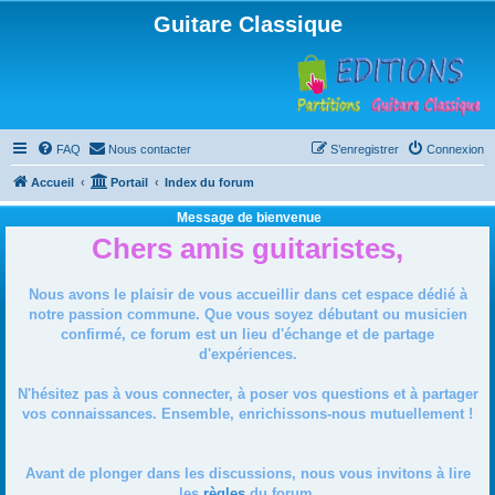
Guitare Classique
FAQ
Nous contacter
S’enregistrer
Connexion
Accueil
Portail
Index du forum
Message de bienvenue
Chers amis guitaristes,
Nous avons le plaisir de vous accueillir dans cet espace dédié à
notre passion commune. Que vous soyez débutant ou musicien
confirmé, ce forum est un lieu d'échange et de partage
d'expériences.
N'hésitez pas à vous connecter, à poser vos questions et à partager
vos connaissances. Ensemble, enrichissons-nous mutuellement !
Avant de plonger dans les discussions, nous vous invitons à lire
les
règles
du forum.