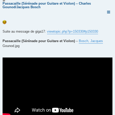
e
Passacaille (Sérénade pour Guitare et Violon) – Charles
s
Gounod/Jacques Bosch
s
a
g
e
Suite au message de giga17:
viewtopic.php?p=150330#p150330
Passacaille (Sérénade pour Guitare et Violon)
–
Bosch, Jacques
Gounod.jpg