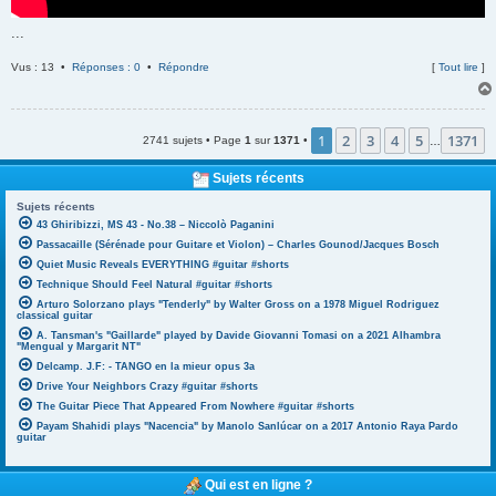
...
Vus : 13 •
Réponses : 0
•
Répondre
[
Tout lire
]
1
2
3
4
5
1371
2741 sujets • Page
1
sur
1371
•
…
Sujets récents
Sujets récents
43 Ghiribizzi, MS 43 - No.38 – Niccolò Paganini
Passacaille (Sérénade pour Guitare et Violon) – Charles Gounod/Jacques Bosch
Quiet Music Reveals EVERYTHING #guitar #shorts
Technique Should Feel Natural #guitar #shorts
Arturo Solorzano plays "Tenderly" by Walter Gross on a 1978 Miguel Rodriguez
classical guitar
A. Tansman's "Gaillarde" played by Davide Giovanni Tomasi on a 2021 Alhambra
"Mengual y Margarit NT"
Delcamp. J.F: - TANGO en la mieur opus 3a
Drive Your Neighbors Crazy #guitar #shorts
The Guitar Piece That Appeared From Nowhere #guitar #shorts
Payam Shahidi plays "Nacencia" by Manolo Sanlúcar on a 2017 Antonio Raya Pardo
guitar
Qui est en ligne ?