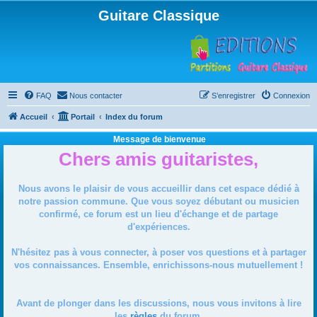
Guitare Classique
FAQ
Nous contacter
S’enregistrer
Connexion
Accueil
Portail
Index du forum
Message de bienvenue
Chers amis guitaristes,
Nous avons le plaisir de vous accueillir dans cet espace dédié à
notre passion commune. Que vous soyez débutant ou musicien
confirmé, ce forum est un lieu d'échange et de partage
d'expériences.
N'hésitez pas à vous connecter, à poser vos questions et à partager
vos connaissances. Ensemble, enrichissons-nous mutuellement !
Avant de plonger dans les discussions, nous vous invitons à lire
les
règles
du forum.