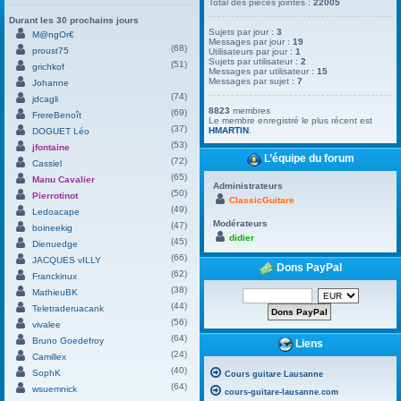
Total des pièces jointes :
22005
Durant les 30 prochains jours
Sujets par jour :
3
M@ngOr€
Messages par jour :
19
(68)
proust75
Utilisateurs par jour :
1
Sujets par utilisateur :
2
(51)
grichkof
Messages par utilisateur :
15
Messages par sujet :
7
Johanne
(74)
jdcagli
8823
membres
(69)
FrereBenoît
Le membre enregistré le plus récent est
(37)
HMARTIN
.
DOGUET Léo
(53)
jfontaine
L’équipe du forum
(72)
Cassiel
(65)
Manu Cavalier
Administrateurs
(50)
Pierrotinot
ClassicGuitare
(49)
Ledoacape
Modérateurs
(47)
boineekig
didier
(45)
Dienuedge
(66)
JACQUES vILLY
Dons PayPal
(62)
Franckinux
(38)
MathieuBK
(44)
Teletraderuacank
(56)
vivalee
(64)
Bruno Goedefroy
Liens
(24)
Camillex
(40)
SophK
Cours guitare Lausanne
(64)
wsuemnick
cours-guitare-lausanne.com