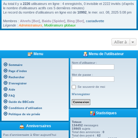
Au total il y a
2226
utilisateurs en ligne : 4 enregistrés, 0 invisible et 2222 invités (d’après
le nombre d’utilisateurs actifs ces 5 dernières minutes)
Le record du nombre d’utilisateurs en ligne est de
10992
, le mer. oct. 08, 2025 5:08 pm
Membres :
Ahrefs [Bot]
,
Baidu [Spider]
,
Bing [Bot]
,
castadivette
Légende :
Administrateurs
,
Modérateurs globaux
Aller à
Menu
Menu de l’utilisateur
Nom d’utilisateur :
Sommaire
Page d’index
Mot de passe :
Rechercher
S’enregistrer
Se souvenir de moi
Aide
M’enregistrer
FAQ
Guide du BBCode
Conditions d’utilisation
Statistiques
Politique de vie privée
Totaux
134452
messages
Anniversaires
19865
sujets
Total des annonces :
0
Pas d’anniversaire à fêter aujourd’hui
Total des post-it :
62