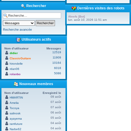
Rechercher
Dernières visites des robots
Ahrefs [Bot]
lun. août 10, 2026 11:51 am
Recherche avancée
Utilisateurs actifs
Nom d’utilisateur
Messages
12519
didier
11909
ClassicGuitare
10164
hirondelle
6018
rdan06
5086
rolanbo
Nouveaux membres
Nom d’utilisateur
Enregistré le
09 août
HMARTIN
07 août
Amelia
07 août
Tocoya
06 août
salinosk
05 août
ayayema
04 août
ramfuture
04 août
Narbe62