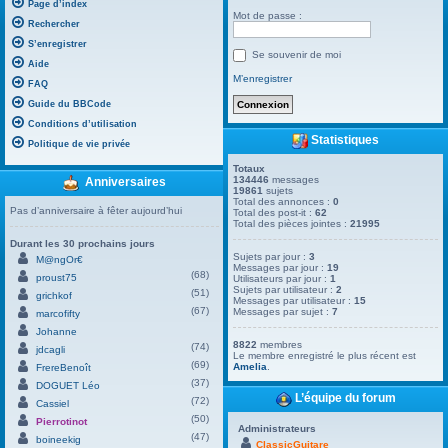
Page d’index
Mot de passe :
Rechercher
S’enregistrer
Se souvenir de moi
Aide
M’enregistrer
FAQ
Guide du BBCode
Conditions d’utilisation
Statistiques
Politique de vie privée
Totaux
134446
messages
Anniversaires
19861
sujets
Total des annonces :
0
Pas d’anniversaire à fêter aujourd’hui
Total des post-it :
62
Total des pièces jointes :
21995
Durant les 30 prochains jours
Sujets par jour :
3
M@ngOr€
Messages par jour :
19
(68)
proust75
Utilisateurs par jour :
1
Sujets par utilisateur :
2
(51)
grichkof
Messages par utilisateur :
15
(67)
Messages par sujet :
7
marcofifty
Johanne
8822
membres
(74)
jdcagli
Le membre enregistré le plus récent est
(69)
Amelia
.
FrereBenoît
(37)
DOGUET Léo
L’équipe du forum
(72)
Cassiel
(50)
Pierrotinot
Administrateurs
(47)
boineekig
ClassicGuitare