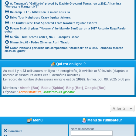
A. Tansman's "Gaillarde" played by Davide Giovanni Tomasi on a 2021 Alhambra
"Mengual y Margarit NT"
Delcamp. J.F: - TANGO en la mieur opus 3a
Drive Your Neighbors Crazy #guitar #shorts
The Guitar Piece That Appeared From Nowhere #guitar #shorts
Payam Shahidi plays "Nacencia" by Manolo Sanlúcar on a 2017 Antonio Raya Pardo
guitar
Sueño – Dix Pièces Faciles, No.9 – Jacques Bosch
Minuet No.63 - Pedro Ximenes Abril Tirado
Goran Ivanovic performs his composition "Deadlock" on a 2026 Fernando Moreno
classical guitar
Qui est en ligne ?
Au total il y a
43
utilisateurs en ligne : 4 enregistrés, 0 invisible et 39 invités (d’après le
nombre d’utilisateurs actifs ces 5 dernières minutes)
Le record du nombre d’utilisateurs en ligne est de
10992
, le mer. oct. 08, 2025 5:08 pm
Membres :
Ahrefs [Bot]
,
Baidu [Spider]
,
Bing [Bot]
,
Google [Bot]
Légende :
Administrateurs
,
Modérateurs globaux
Aller à
Menu
Menu de l’utilisateur
Nom d’utilisateur :
Sommaire