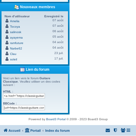
Nouveaux membres
Nom d’utilisateur
Enregistré le
07 août
Amelia
07 août
Tocoya
06 août
salinosk
05 août
ayayema
04 août
ramfuture
04 août
Narbe62
23 juil.
Clau
17 juil.
soleil
Lien du forum
Voici un lien vers le forum
Guitare
Classique
. Veuillez utiliser un des codes
suivant :
HTML :
BBCode :
Powered by
Board3 Portal
© 2009 - 2023 Board3 Group
Accueil
Portail
Index du forum