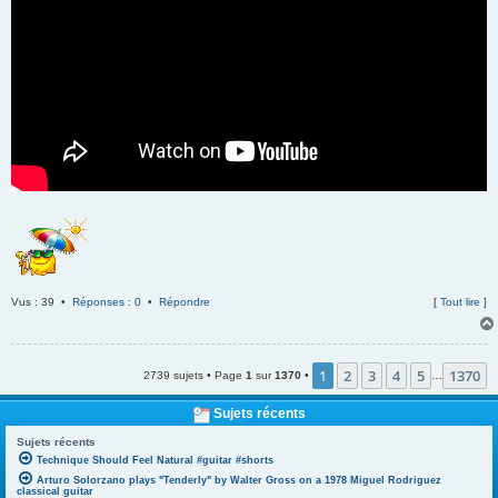
Vus : 39 •
Réponses : 0
•
Répondre
[
Tout lire
]
1
2
3
4
5
1370
2739 sujets • Page
1
sur
1370
•
…
Sujets récents
Sujets récents
Technique Should Feel Natural #guitar #shorts
Arturo Solorzano plays "Tenderly" by Walter Gross on a 1978 Miguel Rodriguez
classical guitar