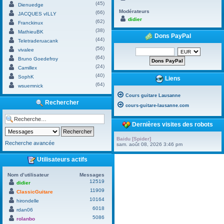
(45)
Dienuedge
Modérateurs
(66)
JACQUES vILLY
didier
(62)
Franckinux
(38)
MathieuBK
Dons PayPal
(44)
Teletraderuacank
(56)
vivalee
(64)
Bruno Goedefroy
(24)
Camillex
(40)
SophK
Liens
(64)
wsuemnick
Cours guitare Lausanne
Rechercher
cours-guitare-lausanne.com
Dernières visites des robots
Baidu [Spider]
Recherche avancée
sam. août 08, 2026 3:46 pm
Utilisateurs actifs
Nom d’utilisateur
Messages
12519
didier
11909
ClassicGuitare
10164
hirondelle
6018
rdan06
5086
rolanbo