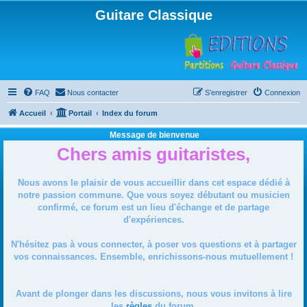
Guitare Classique
FAQ
Nous contacter
S’enregistrer
Connexion
Accueil
Portail
Index du forum
Message de bienvenue
Chers amis guitaristes,
Nous avons le plaisir de vous accueillir dans cet espace dédié à
notre passion commune. Que vous soyez débutant ou musicien
confirmé, ce forum est un lieu d'échange et de partage
d'expériences.
N'hésitez pas à vous connecter, à poser vos questions et à partager
vos connaissances. Ensemble, enrichissons-nous mutuellement !
Avant de plonger dans les discussions, nous vous invitons à lire
les
règles
du forum.