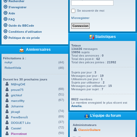
Rechercher
S’enregistrer
Se souvenir de moi
Aide
M’enregistrer
FAQ
Guide du BBCode
Conditions d’utilisation
Statistiques
Politique de vie privée
Totaux
134436
messages
Anniversaires
19856
sujets
Total des annonces :
0
Félicitations à :
Total des post-it :
62
nukyr
(44)
Total des pièces jointes :
21992
RobertViola
(46)
Sujets par jour :
3
Messages par jour :
19
Utilisateurs par jour :
1
Durant les 30 prochains jours
Sujets par utilisateur :
2
M@ngOr€
Messages par utilisateur :
15
(68)
Messages par sujet :
7
proust75
(51)
grichkof
8822
membres
(67)
marcofifty
Le membre enregistré le plus récent est
Amelia
.
Johanne
(74)
jdcagli
L’équipe du forum
(69)
FrereBenoît
(37)
DOGUET Léo
Administrateurs
(72)
Cassiel
ClassicGuitare
(50)
Pierrotinot