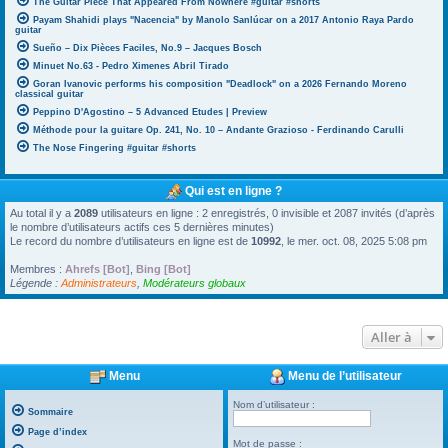
The Guitar Piece That Appeared From Nowhere #guitar #shorts
Payam Shahidi plays "Nacencia" by Manolo Sanlúcar on a 2017 Antonio Raya Pardo
guitar
Sueño – Dix Pièces Faciles, No.9 – Jacques Bosch
Minuet No.63 - Pedro Ximenes Abril Tirado
Goran Ivanovic performs his composition "Deadlock" on a 2026 Fernando Moreno
classical guitar
Peppino D'Agostino – 5 Advanced Etudes | Preview
Méthode pour la guitare Op. 241, No. 10 – Andante Grazioso - Ferdinando Carulli
The Nose Fingering #guitar #shorts
Qui est en ligne ?
Au total il y a
2089
utilisateurs en ligne : 2 enregistrés, 0 invisible et 2087 invités (d’après
le nombre d’utilisateurs actifs ces 5 dernières minutes)
Le record du nombre d’utilisateurs en ligne est de
10992
, le mer. oct. 08, 2025 5:08 pm
Membres :
Ahrefs [Bot]
,
Bing [Bot]
Légende :
Administrateurs
,
Modérateurs globaux
Aller à
Menu
Menu de l’utilisateur
Nom d’utilisateur :
Sommaire
Page d’index
Mot de passe :