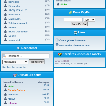
Modérateurs
(47)
boineekig
didier
(45)
Dienuedge
(66)
JACQUES vILLY
Dons PayPal
(62)
Franckinux
(38)
MathieuBK
(44)
Teletraderuacank
(56)
vivalee
(64)
Bruno Goedefroy
Liens
(40)
SophK
(64)
wsuemnick
Cours guitare Lausanne
cours-guitare-lausanne.com
Rechercher
Dernières visites des robots
Ahrefs [Bot]
ven. août 07, 2026 10:07 pm
Recherche avancée
Utilisateurs actifs
Nom d’utilisateur
Messages
12519
didier
11908
ClassicGuitare
10164
hirondelle
6018
rdan06
5086
rolanbo