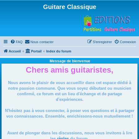
Guitare Classique
FAQ
Nous contacter
S’enregistrer
Connexion
Accueil
Portail
Index du forum
Message de bienvenue
Chers amis guitaristes,
Nous avons le plaisir de vous accueillir dans cet espace dédié à
notre passion commune. Que vous soyez débutant ou musicien
confirmé, ce forum est un lieu d'échange et de partage
d'expériences.
N'hésitez pas à vous connecter, à poser vos questions et à partager
vos connaissances. Ensemble, enrichissons-nous mutuellement !
Avant de plonger dans les discussions, nous vous invitons à lire
les
règles
du forum.