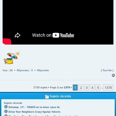
Vus : 26 •
Réponses : 0
•
Répondre
[
Tout lire
]
1
2
3
4
5
1370
2739 sujets • Page
1
sur
1370
•
…
Sujets récents
Sujets récents
Delcamp. J.F: - TANGO en la mieur opus 3a
Drive Your Neighbors Crazy #guitar #shorts