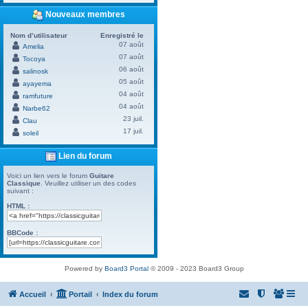
Nouveaux membres
Nom d’utilisateur
Enregistré le
07 août
Amelia
07 août
Tocoya
06 août
salinosk
05 août
ayayema
04 août
ramfuture
04 août
Narbe62
23 juil.
Clau
17 juil.
soleil
Lien du forum
Voici un lien vers le forum
Guitare
Classique
. Veuillez utiliser un des codes
suivant :
HTML :
BBCode :
Powered by
Board3 Portal
© 2009 - 2023 Board3 Group
Accueil
Portail
Index du forum