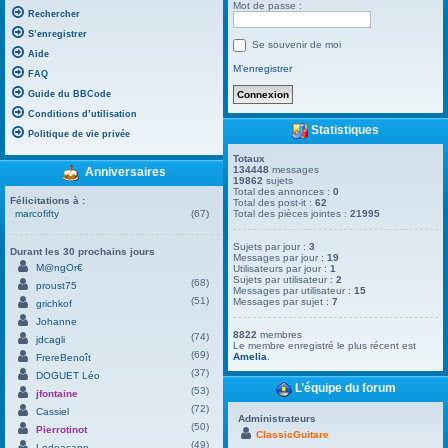
Mot de passe :
Rechercher
S’enregistrer
Se souvenir de moi
Aide
M’enregistrer
FAQ
Guide du BBCode
Conditions d’utilisation
Statistiques
Politique de vie privée
Totaux
134448
messages
Anniversaires
19862
sujets
Total des annonces :
0
Félicitations à :
Total des post-it :
62
marcofifty
(67)
Total des pièces jointes :
21995
Sujets par jour :
3
Durant les 30 prochains jours
Messages par jour :
19
M@ngOr€
Utilisateurs par jour :
1
Sujets par utilisateur :
2
(68)
proust75
Messages par utilisateur :
15
(51)
Messages par sujet :
7
grichkof
Johanne
8822
membres
(74)
jdcagli
Le membre enregistré le plus récent est
(69)
Amelia
.
FrereBenoît
(37)
DOGUET Léo
L’équipe du forum
(53)
jfontaine
(72)
Cassiel
Administrateurs
(50)
Pierrotinot
ClassicGuitare
(49)
Ledoacape