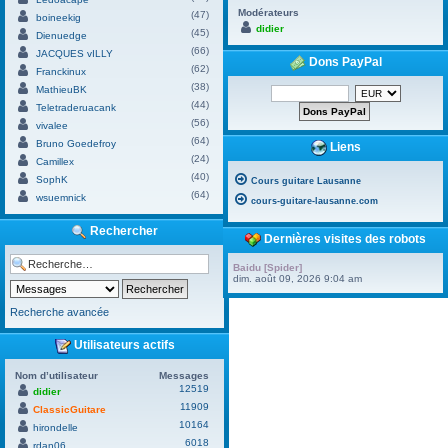
Modérateurs
(47)
boineekig
didier
(45)
Dienuedge
(66)
JACQUES vILLY
Dons PayPal
(62)
Franckinux
(38)
MathieuBK
(44)
Teletraderuacank
(56)
vivalee
(64)
Bruno Goedefroy
Liens
(24)
Camillex
(40)
SophK
Cours guitare Lausanne
(64)
wsuemnick
cours-guitare-lausanne.com
Rechercher
Dernières visites des robots
Baidu [Spider]
dim. août 09, 2026 9:04 am
Recherche avancée
Utilisateurs actifs
Nom d’utilisateur
Messages
12519
didier
11909
ClassicGuitare
10164
hirondelle
6018
rdan06