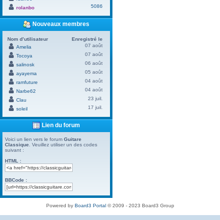
5086
rolanbo
Nouveaux membres
Nom d’utilisateur
Enregistré le
07 août
Amelia
07 août
Tocoya
06 août
salinosk
05 août
ayayema
04 août
ramfuture
04 août
Narbe62
23 juil.
Clau
17 juil.
soleil
Lien du forum
Voici un lien vers le forum
Guitare
Classique
. Veuillez utiliser un des codes
suivant :
HTML :
BBCode :
Powered by
Board3 Portal
© 2009 - 2023 Board3 Group