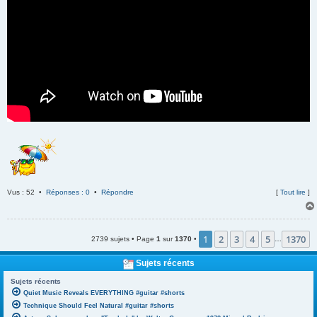
Vus : 52 •
Réponses : 0
•
Répondre
[
Tout lire
]
1
2
3
4
5
1370
2739 sujets • Page
1
sur
1370
•
…
Sujets récents
Sujets récents
Quiet Music Reveals EVERYTHING #guitar #shorts
Technique Should Feel Natural #guitar #shorts