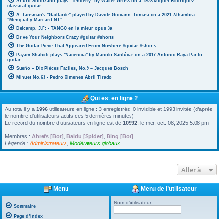
Arturo Solorzano plays "Tenderly" by Walter Gross on a 1978 Miguel Rodriguez
classical guitar
A. Tansman's "Gaillarde" played by Davide Giovanni Tomasi on a 2021 Alhambra
"Mengual y Margarit NT"
Delcamp. J.F: - TANGO en la mieur opus 3a
Drive Your Neighbors Crazy #guitar #shorts
The Guitar Piece That Appeared From Nowhere #guitar #shorts
Payam Shahidi plays "Nacencia" by Manolo Sanlúcar on a 2017 Antonio Raya Pardo
guitar
Sueño – Dix Pièces Faciles, No.9 – Jacques Bosch
Minuet No.63 - Pedro Ximenes Abril Tirado
Qui est en ligne ?
Au total il y a
1996
utilisateurs en ligne : 3 enregistrés, 0 invisible et 1993 invités (d’après
le nombre d’utilisateurs actifs ces 5 dernières minutes)
Le record du nombre d’utilisateurs en ligne est de
10992
, le mer. oct. 08, 2025 5:08 pm
Membres :
Ahrefs [Bot]
,
Baidu [Spider]
,
Bing [Bot]
Légende :
Administrateurs
,
Modérateurs globaux
Aller à
Menu
Menu de l’utilisateur
Nom d’utilisateur :
Sommaire
Page d’index