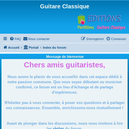
Guitare Classique
FAQ
Nous contacter
S’enregistrer
Connexion
Accueil
Portail
Index du forum
Message de bienvenue
Chers amis guitaristes,
Nous avons le plaisir de vous accueillir dans cet espace dédié à
notre passion commune. Que vous soyez débutant ou musicien
confirmé, ce forum est un lieu d'échange et de partage
d'expériences.
N'hésitez pas à vous connecter, à poser vos questions et à partager
vos connaissances. Ensemble, enrichissons-nous mutuellement !
Avant de plonger dans les discussions, nous vous invitons à lire
les
règles
du forum.