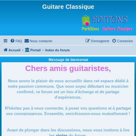
Guitare Classique
FAQ
Nous contacter
S’enregistrer
Connexion
Accueil
Portail
Index du forum
Message de bienvenue
Chers amis guitaristes,
Nous avons le plaisir de vous accueillir dans cet espace dédié à
notre passion commune. Que vous soyez débutant ou musicien
confirmé, ce forum est un lieu d'échange et de partage
d'expériences.
N'hésitez pas à vous connecter, à poser vos questions et à partager
vos connaissances. Ensemble, enrichissons-nous mutuellement !
Avant de plonger dans les discussions, nous vous invitons à lire
les
règles
du forum.