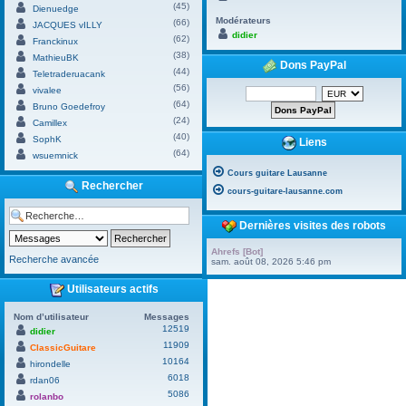
(45)
Dienuedge
Modérateurs
(66)
JACQUES vILLY
didier
(62)
Franckinux
(38)
MathieuBK
Dons PayPal
(44)
Teletraderuacank
(56)
vivalee
(64)
Bruno Goedefroy
(24)
Camillex
(40)
SophK
Liens
(64)
wsuemnick
Cours guitare Lausanne
Rechercher
cours-guitare-lausanne.com
Dernières visites des robots
Ahrefs [Bot]
Recherche avancée
sam. août 08, 2026 5:46 pm
Utilisateurs actifs
Nom d’utilisateur
Messages
12519
didier
11909
ClassicGuitare
10164
hirondelle
6018
rdan06
5086
rolanbo