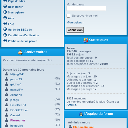
Page d’index
Mot de passe :
Rechercher
S’enregistrer
Se souvenir de moi
Aide
M’enregistrer
FAQ
Guide du BBCode
Conditions d’utilisation
Statistiques
Politique de vie privée
Totaux
134448
messages
Anniversaires
19862
sujets
Total des annonces :
0
Pas d’anniversaire à fêter aujourd’hui
Total des post-it :
62
Total des pièces jointes :
21995
Durant les 30 prochains jours
Sujets par jour :
3
M@ngOr€
Messages par jour :
19
(68)
proust75
Utilisateurs par jour :
1
Sujets par utilisateur :
2
(51)
grichkof
Messages par utilisateur :
15
(67)
Messages par sujet :
7
marcofifty
Johanne
8822
membres
(74)
jdcagli
Le membre enregistré le plus récent est
(69)
Amelia
.
FrereBenoît
(37)
DOGUET Léo
L’équipe du forum
(72)
Cassiel
(50)
Pierrotinot
Administrateurs
(47)
boineekig
ClassicGuitare