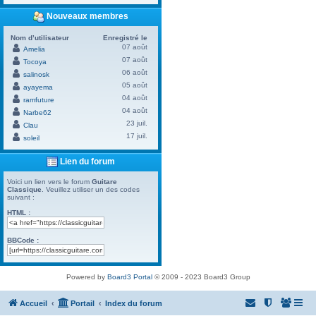
Nouveaux membres
Nom d’utilisateur
Enregistré le
07 août
Amelia
07 août
Tocoya
06 août
salinosk
05 août
ayayema
04 août
ramfuture
04 août
Narbe62
23 juil.
Clau
17 juil.
soleil
Lien du forum
Voici un lien vers le forum
Guitare
Classique
. Veuillez utiliser un des codes
suivant :
HTML :
BBCode :
Powered by
Board3 Portal
© 2009 - 2023 Board3 Group
Accueil
Portail
Index du forum