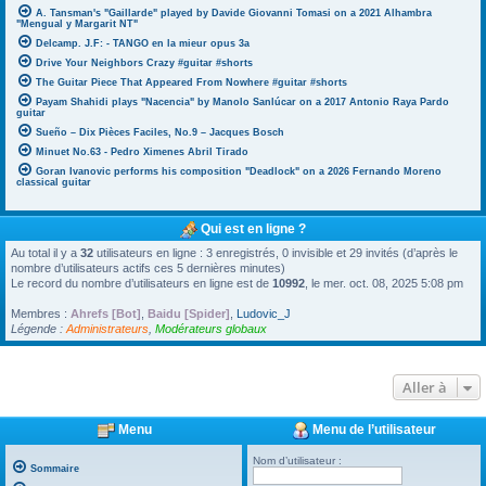
A. Tansman's "Gaillarde" played by Davide Giovanni Tomasi on a 2021 Alhambra
"Mengual y Margarit NT"
Delcamp. J.F: - TANGO en la mieur opus 3a
Drive Your Neighbors Crazy #guitar #shorts
The Guitar Piece That Appeared From Nowhere #guitar #shorts
Payam Shahidi plays "Nacencia" by Manolo Sanlúcar on a 2017 Antonio Raya Pardo
guitar
Sueño – Dix Pièces Faciles, No.9 – Jacques Bosch
Minuet No.63 - Pedro Ximenes Abril Tirado
Goran Ivanovic performs his composition "Deadlock" on a 2026 Fernando Moreno
classical guitar
Qui est en ligne ?
Au total il y a
32
utilisateurs en ligne : 3 enregistrés, 0 invisible et 29 invités (d’après le
nombre d’utilisateurs actifs ces 5 dernières minutes)
Le record du nombre d’utilisateurs en ligne est de
10992
, le mer. oct. 08, 2025 5:08 pm
Membres :
Ahrefs [Bot]
,
Baidu [Spider]
,
Ludovic_J
Légende :
Administrateurs
,
Modérateurs globaux
Aller à
Menu
Menu de l’utilisateur
Nom d’utilisateur :
Sommaire