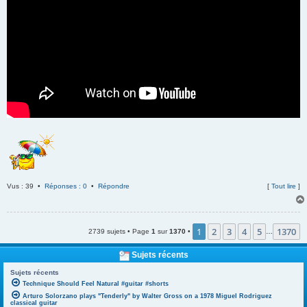
Vus : 39 •
Réponses : 0
•
Répondre
[
Tout lire
]
1
2
3
4
5
1370
2739 sujets • Page
1
sur
1370
•
…
Sujets récents
Sujets récents
Technique Should Feel Natural #guitar #shorts
Arturo Solorzano plays "Tenderly" by Walter Gross on a 1978 Miguel Rodriguez
classical guitar