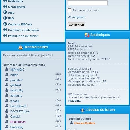
Rechercher
S’enregistrer
Se souvenir de moi
Aide
M’enregistrer
FAQ
Guide du BBCode
Conditions d’utilisation
Statistiques
Politique de vie privée
Totaux
134434
messages
Anniversaires
19855
sujets
Total des annonces :
0
Pas d’anniversaire à fêter aujourd’hui
Total des post-it :
62
Total des pièces jointes :
21992
Durant les 30 prochains jours
Sujets par jour :
3
M@ngOr€
Messages par jour :
19
(44)
nukyr
Utilisateurs par jour :
1
Sujets par utilisateur :
2
(68)
proust75
Messages par utilisateur :
15
(51)
Messages par sujet :
7
grichkof
(67)
marcofifty
8819
membres
Johanne
Le membre enregistré le plus récent est
(74)
ayayema
.
jdcagli
(69)
FrereBenoît
L’équipe du forum
(37)
DOGUET Léo
(72)
Cassiel
Administrateurs
(50)
Pierrotinot
ClassicGuitare
(47)
boineekig