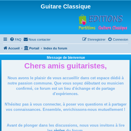
Guitare Classique
FAQ
Nous contacter
S’enregistrer
Connexion
Accueil
Portail
Index du forum
Message de bienvenue
Chers amis guitaristes,
Nous avons le plaisir de vous accueillir dans cet espace dédié à
notre passion commune. Que vous soyez débutant ou musicien
confirmé, ce forum est un lieu d'échange et de partage
d'expériences.
N'hésitez pas à vous connecter, à poser vos questions et à partager
vos connaissances. Ensemble, enrichissons-nous mutuellement !
Avant de plonger dans les discussions, nous vous invitons à lire
les
règles
du forum.