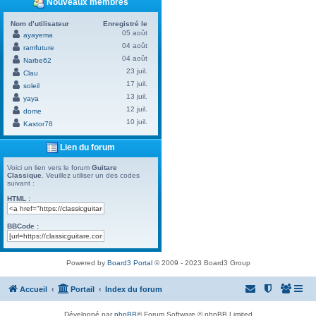
Nouveaux membres
Nom d’utilisateur
Enregistré le
05 août
ayayema
04 août
ramfuture
04 août
Narbe62
23 juil.
Clau
17 juil.
soleil
13 juil.
yaya
12 juil.
dome
10 juil.
Kastor78
Lien du forum
Voici un lien vers le forum
Guitare
Classique
. Veuillez utiliser un des codes
suivant :
HTML :
BBCode :
Powered by
Board3 Portal
© 2009 - 2023 Board3 Group
Accueil
Portail
Index du forum
Développé par
phpBB
® Forum Software © phpBB Limited