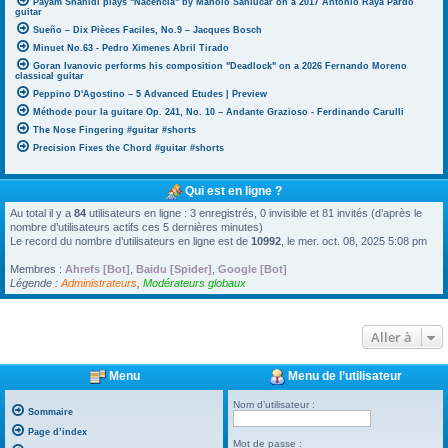
Payam Shahidi plays "Nacencia" by Manolo Sanlúcar on a 2017 Antonio Raya Pardo
guitar
Sueño – Dix Pièces Faciles, No.9 – Jacques Bosch
Minuet No.63 - Pedro Ximenes Abril Tirado
Goran Ivanovic performs his composition "Deadlock" on a 2026 Fernando Moreno
classical guitar
Peppino D'Agostino – 5 Advanced Etudes | Preview
Méthode pour la guitare Op. 241, No. 10 – Andante Grazioso - Ferdinando Carulli
The Nose Fingering #guitar #shorts
Precision Fixes the Chord #guitar #shorts
Qui est en ligne ?
Au total il y a
84
utilisateurs en ligne : 3 enregistrés, 0 invisible et 81 invités (d’après le
nombre d’utilisateurs actifs ces 5 dernières minutes)
Le record du nombre d’utilisateurs en ligne est de
10992
, le mer. oct. 08, 2025 5:08 pm
Membres :
Ahrefs [Bot]
,
Baidu [Spider]
,
Google [Bot]
Légende :
Administrateurs
,
Modérateurs globaux
Aller à
Menu
Menu de l’utilisateur
Nom d’utilisateur :
Sommaire
Page d’index
Mot de passe :