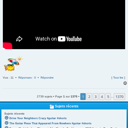
Vus : 11 •
Réponses : 0
•
Répondre
[
Tout lire
]
1
2
3
4
5
1370
2739 sujets • Page
1
sur
1370
•
…
Sujets récents
Sujets récents
Drive Your Neighbors Crazy #guitar #shorts
The Guitar Piece That Appeared From Nowhere #guitar #shorts