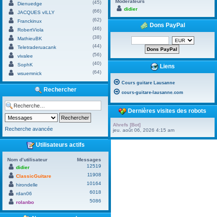
Modérateurs
(45)
Dienuedge
didier
(66)
JACQUES vILLY
(62)
Franckinux
Dons PayPal
(46)
RobertViola
(38)
MathieuBK
(44)
Teletraderuacank
(56)
vivalee
(40)
SophK
Liens
(64)
wsuemnick
Cours guitare Lausanne
Rechercher
cours-guitare-lausanne.com
Dernières visites des robots
Ahrefs [Bot]
Recherche avancée
jeu. août 06, 2026 4:15 am
Utilisateurs actifs
Nom d’utilisateur
Messages
12519
didier
11908
ClassicGuitare
10164
hirondelle
6018
rdan06
5086
rolanbo