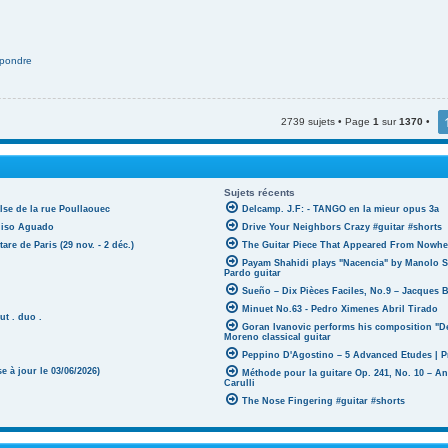
pondre
2739 sujets • Page
1
sur
1370
•
Sujets récents
lse de la rue Poullaouec
Delcamp. J.F: - TANGO en la mieur opus 3a
oniso Aguado
Drive Your Neighbors Crazy #guitar #shorts
tare de Paris (29 nov. - 2 déc.)
The Guitar Piece That Appeared From Nowher
Payam Shahidi plays "Nacencia" by Manolo S
Pardo guitar
Sueño – Dix Pièces Faciles, No.9 – Jacques 
Minuet No.63 - Pedro Ximenes Abril Tirado
ut . duo .
Goran Ivanovic performs his composition "D
Moreno classical guitar
Peppino D'Agostino – 5 Advanced Etudes | P
 à jour le 03/06/2026)
Méthode pour la guitare Op. 241, No. 10 – A
Carulli
The Nose Fingering #guitar #shorts