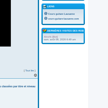
LIENS
Cours guitare Lausanne
cours-guitare-lausanne.com
DERNIÈRES VISITES DES ROBOTS
Ahrefs [Bot]
sam. août 08, 2026 6:49 am
[
Tout lire
]
H
a
u
t
s classées par titre et niveau