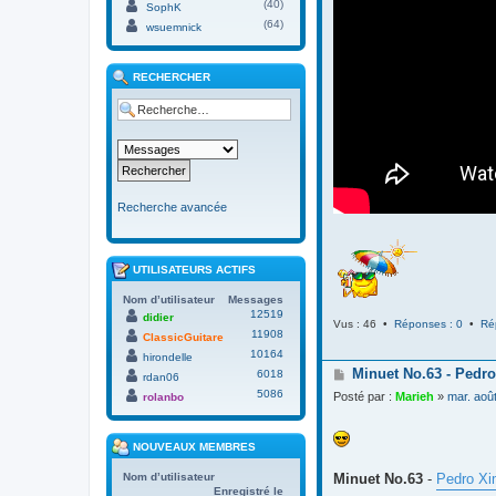
(40)
SophK
(64)
wsuemnick
RECHERCHER
Recherche avancée
UTILISATEURS ACTIFS
Nom d’utilisateur
Messages
12519
didier
Vus : 46 •
Réponses : 0
•
Ré
11908
ClassicGuitare
10164
hirondelle
M
Minuet No.63 - Pedro
6018
rdan06
e
5086
Posté par :
Marieh
»
mar. aoû
rolanbo
s
s
a
NOUVEAUX MEMBRES
g
e
Minuet No.63
-
Pedro Xi
Nom d’utilisateur
Enregistré le