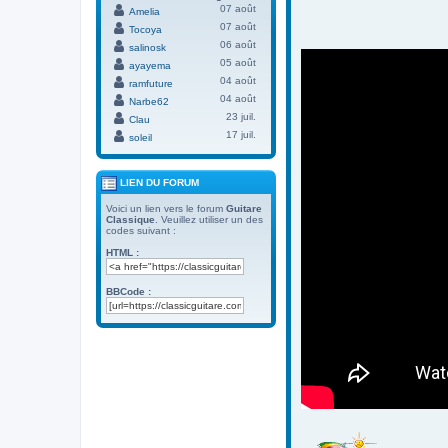
07 août
Amelia
07 août
Tocoya
06 août
salinosk
05 août
ayayema
04 août
ramfuture
04 août
Narbe62
23 juil.
Clau
17 juil.
soleil
LIEN DU FORUM
Voici un lien vers le forum
Guitare
Classique
. Veuillez utiliser un des
codes suivant :
HTML :
BBCode :