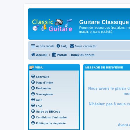
Guitare Classique
Forum de ressources (partitions, mu
gratuit, et sans publicité.
Accès rapide
FAQ
Nous contacter
Accueil
Portail
Index du forum
MENU
MESSAGE DE BIENVENUE
Sommaire
Page d’index
Nous avons le plaisir 
Rechercher
mus
S’enregistrer
Aide
N'hésitez pas à vous c
FAQ
Guide du BBCode
Conditions d’utilisation
Politique de vie privée
Avant 