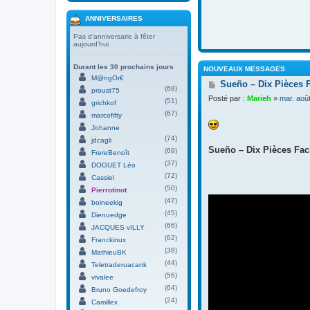
ANNIVERSAIRES
Pas d’anniversaire à fêter
aujourd’hui
Durant les 30 prochains jours
NOUVEAUX MESSAGES
M@ngOr€
M
Sueño – Dix Pièces 
(68)
proust75
e
Posté par :
Marieh
»
mar. aoû
(51)
s
grichkof
s
(67)
marcofifty
a
Johanne
g
(74)
jdcagli
e
Sueño – Dix Pièces Faci
(69)
FrereBenoît
(37)
DOGUET Léo
(72)
Cassiel
(50)
Pierrotinot
(47)
boineekig
(45)
Dienuedge
(66)
JACQUES vILLY
(62)
Franckinux
(38)
MathieuBK
(44)
Teletraderuacank
(56)
vivalee
(64)
Bruno Goedefroy
(24)
Camillex