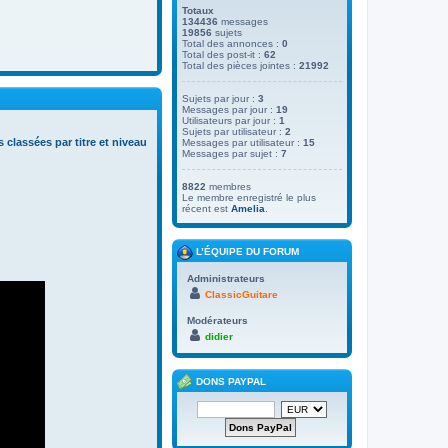
Totaux
134436
messages
19856
sujets
Total des annonces :
0
Total des post-it :
62
Total des pièces jointes :
21992
Sujets par jour :
3
Messages par jour :
19
Utilisateurs par jour :
1
Sujets par utilisateur :
2
s classées par titre et niveau
Messages par utilisateur :
15
Messages par sujet :
7
8822
membres
Le membre enregistré le plus
récent est
Amelia
.
L’ÉQUIPE DU FORUM
Administrateurs
ClassicGuitare
Modérateurs
didier
DONS PAYPAL