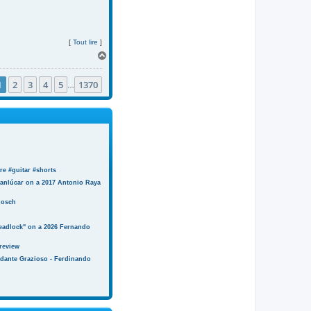
[
Tout lire
]
H
a
u
1
2
3
4
5
1370
t
…
e #guitar #shorts
anlúcar on a 2017 Antonio Raya
Bosch
eadlock" on a 2026 Fernando
review
ndante Grazioso - Ferdinando