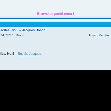
Bienvenue parmi nous !
Faciles, No.9 – Jacques Bosch
t 04, 2026 11:20 am
Forum :
Partition
les, No.9
–
Bosch, Jacques