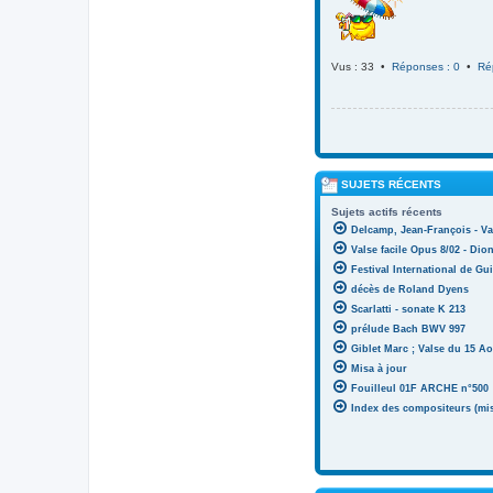
Vus : 33 •
Réponses : 0
•
Ré
SUJETS RÉCENTS
Sujets actifs récents
Delcamp, Jean-François - Va
Valse facile Opus 8/02 - Di
Festival International de Gui
décès de Roland Dyens
Scarlatti - sonate K 213
prélude Bach BWV 997
Giblet Marc ; Valse du 15 Ao
Misa à jour
Fouilleul 01F ARCHE n°500
Index des compositeurs (mise