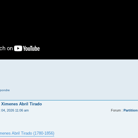
pondre
 Ximenes Abril Tirado
t 04, 2026 11:06 am
Forum :
Partition
menes Abril Tirado (1780-1856)