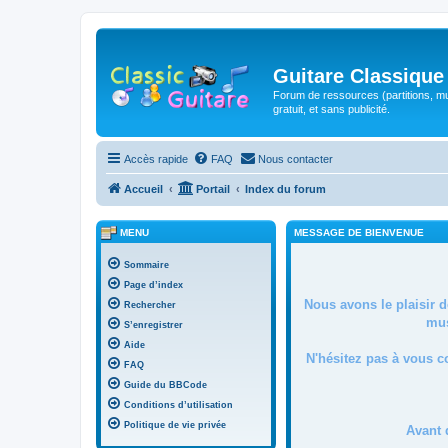
Guitare Classique
Forum de ressources (partitions, mu
gratuit, et sans publicité.
Accès rapide
FAQ
Nous contacter
Accueil
Portail
Index du forum
MENU
MESSAGE DE BIENVENUE
Sommaire
Page d’index
Nous avons le plaisir 
Rechercher
mus
S’enregistrer
Aide
N'hésitez pas à vous c
FAQ
Guide du BBCode
Conditions d’utilisation
Politique de vie privée
Avant 