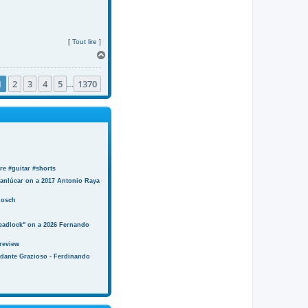
[
Tout lire
]
H
a
u
1
2
3
4
5
1370
t
…
e #guitar #shorts
anlúcar on a 2017 Antonio Raya
Bosch
eadlock" on a 2026 Fernando
review
ndante Grazioso - Ferdinando