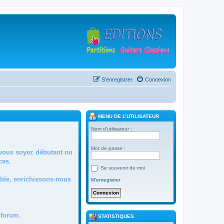
S’enregistrer
Connexion
MENU DE L’UTILISATEUR
Nom d’utilisateur :
Mot de passe :
 vous soyez débutant ou
ces.
Se souvenir de moi
mble, enrichissons-nous
M’enregistrer
forum.
STATISTIQUES