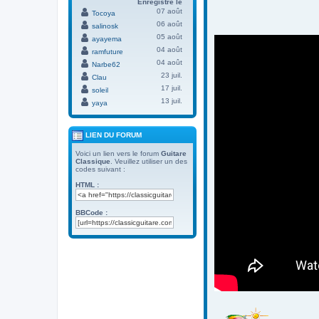
Enregistré le
07 août
Tocoya
06 août
salinosk
05 août
ayayema
04 août
ramfuture
04 août
Narbe62
23 juil.
Clau
17 juil.
soleil
13 juil.
yaya
LIEN DU FORUM
Voici un lien vers le forum
Guitare
Classique
. Veuillez utiliser un des
codes suivant :
HTML :
BBCode :