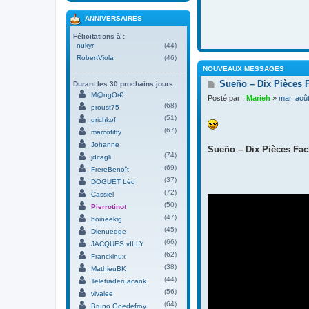
ANNIVERSAIRES
Félicitations à :
nukyr
(44)
RobertViola
(46)
NOUVEAUX MESSAGES
M
Sueño – Dix Pièces 
Durant les 30 prochains jours
e
M@ngOr€
Posté par :
Marieh
»
mar. aoû
s
(68)
proust75
s
(51)
grichkof
a
(67)
g
marcofifty
e
Johanne
Sueño – Dix Pièces Faci
(74)
jdcagli
(69)
FrereBenoît
(37)
DOGUET Léo
(72)
Cassiel
(50)
Pierrotinot
(47)
boineekig
(45)
Dienuedge
(66)
JACQUES vILLY
(62)
Franckinux
(38)
MathieuBK
(44)
Teletraderuacank
(56)
vivalee
(64)
Bruno Goedefroy