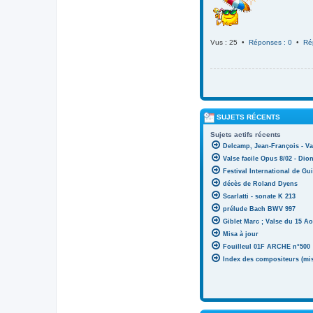
Vus : 25 •
Réponses : 0
•
Ré
SUJETS RÉCENTS
Sujets actifs récents
Delcamp, Jean-François - Va
Valse facile Opus 8/02 - Di
Festival International de Gui
décès de Roland Dyens
Scarlatti - sonate K 213
prélude Bach BWV 997
Giblet Marc ; Valse du 15 Ao
Misa à jour
Fouilleul 01F ARCHE n°500
Index des compositeurs (mise