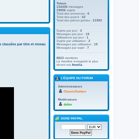
Totaux
134436
messages
19856
sujets
Total des annonces :
0
Total des post-it :
62
Total des pièces jointes :
21992
Sujets par jour :
3
Messages par jour :
19
Utilisateurs par jour :
1
Sujets par utilisateur :
2
s classées par titre et niveau
Messages par utilisateur :
15
Messages par sujet :
7
8822
membres
Le membre enregistré le plus
récent est
Amelia
.
L’ÉQUIPE DU FORUM
Administrateurs
ClassicGuitare
Modérateurs
didier
DONS PAYPAL