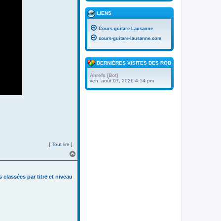
LIENS
Cours guitare Lausanne
cours-guitare-lausanne.com
DERNIÈRES VISITES DES ROBOTS
Ahrefs [Bot]
ven. août 07, 2026 4:14 pm
[
Tout lire
]
H
a
u
t
s classées par titre et niveau