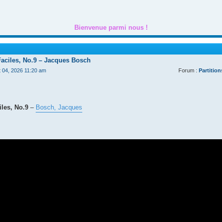
Bienvenue parmi nous !
Faciles, No.9 – Jacques Bosch
t 04, 2026 11:20 am
Forum :
Partition
les, No.9
–
Bosch, Jacques