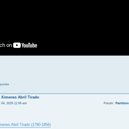
pondre
 Ximenes Abril Tirado
t 04, 2026 11:06 am
Forum :
Partition
menes Abril Tirado (1780-1856)