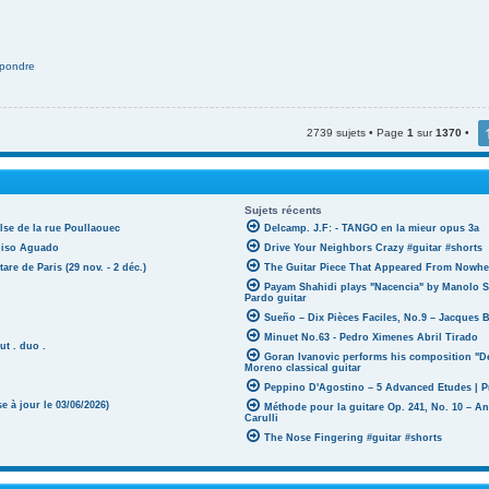
pondre
2739 sujets • Page
1
sur
1370
•
Sujets récents
lse de la rue Poullaouec
Delcamp. J.F: - TANGO en la mieur opus 3a
oniso Aguado
Drive Your Neighbors Crazy #guitar #shorts
tare de Paris (29 nov. - 2 déc.)
The Guitar Piece That Appeared From Nowher
Payam Shahidi plays "Nacencia" by Manolo S
Pardo guitar
Sueño – Dix Pièces Faciles, No.9 – Jacques 
Minuet No.63 - Pedro Ximenes Abril Tirado
ut . duo .
Goran Ivanovic performs his composition "D
Moreno classical guitar
Peppino D'Agostino – 5 Advanced Etudes | P
 à jour le 03/06/2026)
Méthode pour la guitare Op. 241, No. 10 – A
Carulli
The Nose Fingering #guitar #shorts