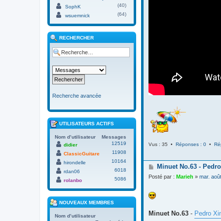
(40)
SophK
(64)
wsuemnick
RECHERCHER
Recherche avancée
UTILISATEURS ACTIFS
Nom d’utilisateur
Messages
12519
Vus : 35 •
Réponses : 0
•
Ré
didier
11908
ClassicGuitare
10164
hirondelle
M
Minuet No.63 - Pedro
6018
rdan06
e
Posté par :
Marieh
»
mar. aoû
5086
s
rolanbo
s
a
g
NOUVEAUX MEMBRES
e
Minuet No.63
-
Pedro Xi
Nom d’utilisateur