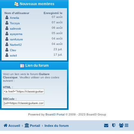
Nouveaux membres
Nom d’utilisateur
Enregistré le
07 août
Amelia
07 août
Tocoya
06 août
salinosk
05 août
ayayema
04 août
ramfuture
04 août
Narbe62
23 juil.
Clau
17 juil.
soleil
Lien du forum
Voici un lien vers le forum
Guitare
Classique
. Veuillez utiliser un des codes
suivant :
HTML :
BBCode :
Powered by
Board3 Portal
© 2009 - 2023 Board3 Group
Accueil
Portail
Index du forum