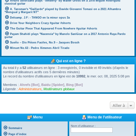
Arturo Solorzano plays "Tenderly" by Walter Gross on a 1978 Miguel Rodriguez
classical guitar
A. Tansman's "Gaillarde" played by Davide Giovanni Tomasi on a 2021 Alhambra
"Mengual y Margarit NT"
Delcamp. J.F: - TANGO en la mieur opus 3a
Drive Your Neighbors Crazy #guitar #shorts
The Guitar Piece That Appeared From Nowhere #guitar #shorts
Payam Shahidi plays "Nacencia" by Manolo Sanlúcar on a 2017 Antonio Raya Pardo
guitar
Sueño – Dix Pièces Faciles, No.9 – Jacques Bosch
Minuet No.63 - Pedro Ximenes Abril Tirado
Qui est en ligne ?
Au total il y a
52
utilisateurs en ligne : 3 enregistrés, 0 invisible et 49 invités (d’après le
nombre d’utilisateurs actifs ces 5 dernières minutes)
Le record du nombre d’utilisateurs en ligne est de
10992
, le mer. oct. 08, 2025 5:08 pm
Membres :
Ahrefs [Bot]
,
Baidu [Spider]
,
Bing [Bot]
Légende :
Administrateurs
,
Modérateurs globaux
Aller à
Menu
Menu de l’utilisateur
Nom d’utilisateur :
Sommaire
Page d’index