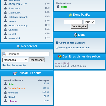
Modérateurs
(66)
JACQUES vILLY
didier
(62)
Franckinux
(38)
MathieuBK
Dons PayPal
(44)
Teletraderuacank
(56)
vivalee
(64)
Bruno Goedefroy
(24)
Camillex
(40)
SophK
Liens
(64)
wsuemnick
Cours guitare Lausanne
Rechercher
cours-guitare-lausanne.com
Dernières visites des robots
Ahrefs [Bot]
Recherche avancée
sam. août 08, 2026 9:48 pm
Utilisateurs actifs
Nom d’utilisateur
Messages
12519
didier
11909
ClassicGuitare
10164
hirondelle
6018
rdan06
5086
rolanbo