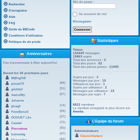
Mot de passe :
Rechercher
S’enregistrer
Se souvenir de moi
Aide
M’enregistrer
FAQ
Guide du BBCode
Conditions d’utilisation
Statistiques
Politique de vie privée
Totaux
134449
messages
Anniversaires
19863
sujets
Total des annonces :
0
Pas d’anniversaire à fêter aujourd’hui
Total des post-it :
62
Total des pièces jointes :
21995
Durant les 30 prochains jours
Sujets par jour :
3
M@ngOr€
Messages par jour :
19
(68)
proust75
Utilisateurs par jour :
1
Sujets par utilisateur :
2
(51)
grichkof
Messages par utilisateur :
15
(67)
Messages par sujet :
7
marcofifty
Johanne
8822
membres
(74)
jdcagli
Le membre enregistré le plus récent est
(69)
Amelia
.
FrereBenoît
(37)
DOGUET Léo
L’équipe du forum
(72)
Cassiel
(50)
Pierrotinot
Administrateurs
(47)
boineekig
ClassicGuitare
(45)
Dienuedge