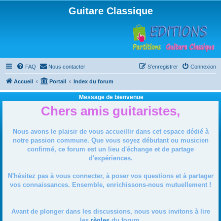
Guitare Classique
FAQ
Nous contacter
S’enregistrer
Connexion
Accueil
Portail
Index du forum
Message de bienvenue
Chers amis guitaristes,
Nous avons le plaisir de vous accueillir dans cet espace dédié à
notre passion commune. Que vous soyez débutant ou musicien
confirmé, ce forum est un lieu d'échange et de partage
d'expériences.
N'hésitez pas à vous connecter, à poser vos questions et à partager
vos connaissances. Ensemble, enrichissons-nous mutuellement !
Avant de plonger dans les discussions, nous vous invitons à lire
les
règles
du forum.