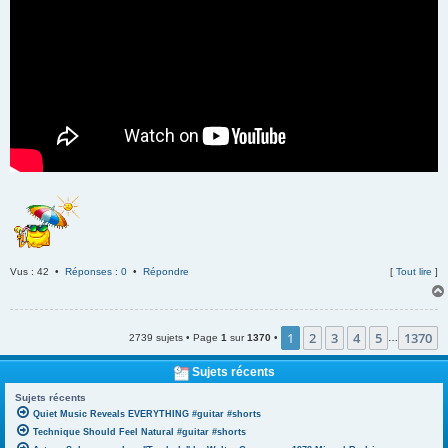
Vus : 42 •
Réponses : 0
•
Répondre
[
Tout lire
]
1
2
3
4
5
1370
2739 sujets • Page
1
sur
1370
•
…
Sujets récents
Sujets récents
Quiet Music Reveals EVERYTHING #guitar #shorts
Technique Should Feel Natural #guitar #shorts