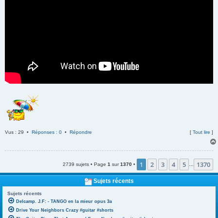
Vus : 29 •
Réponses : 0
•
Répondre
[
Tout lire
]
1
2
3
4
5
1370
2739 sujets • Page
1
sur
1370
•
…
Sujets récents
Sujets récents
Delcamp. J.F: - TANGO en la mieur opus 3a
Drive Your Neighbors Crazy #guitar #shorts