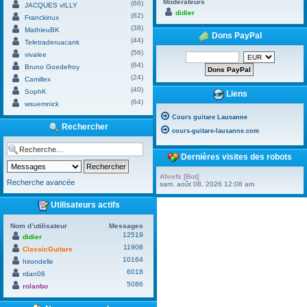
Modérateurs
(66)
JACQUES vILLY
didier
(62)
Franckinux
(38)
MathieuBK
Dons PayPal
(44)
Teletraderuacank
(56)
vivalee
(64)
Bruno Goedefroy
(24)
Camillex
(40)
SophK
Liens
(64)
wsuemnick
Cours guitare Lausanne
Rechercher
cours-guitare-lausanne.com
Dernières visites des robots
Ahrefs [Bot]
Recherche avancée
sam. août 08, 2026 12:08 am
Utilisateurs actifs
Nom d’utilisateur
Messages
12519
didier
11908
ClassicGuitare
10164
hirondelle
6018
rdan06
5086
rolanbo