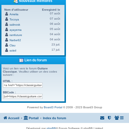
Nouveaux membres
Nom d’utilisateur
Enregistré le
07 août
Amelia
07 août
Tocoya
06 août
salinosk
05 août
ayayema
04 août
ramfuture
04 août
Narbe62
23 juil.
Clau
17 juil.
soleil
Lien du forum
Voici un lien vers le forum
Guitare
Classique
. Veuillez utiliser un des codes
suivant :
HTML :
BBCode :
Powered by
Board3 Portal
© 2009 - 2023 Board3 Group
Accueil
Portail
Index du forum
Développé par
phpBB
® Forum Software © phpBB Limited