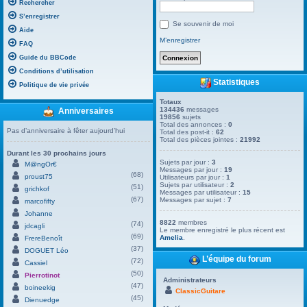
Rechercher
S’enregistrer
Se souvenir de moi
Aide
M’enregistrer
FAQ
Guide du BBCode
Conditions d’utilisation
Statistiques
Politique de vie privée
Totaux
134436
messages
Anniversaires
19856
sujets
Total des annonces :
0
Pas d’anniversaire à fêter aujourd’hui
Total des post-it :
62
Total des pièces jointes :
21992
Durant les 30 prochains jours
Sujets par jour :
3
M@ngOr€
Messages par jour :
19
(68)
proust75
Utilisateurs par jour :
1
Sujets par utilisateur :
2
(51)
grichkof
Messages par utilisateur :
15
(67)
Messages par sujet :
7
marcofifty
Johanne
8822
membres
(74)
jdcagli
Le membre enregistré le plus récent est
(69)
Amelia
.
FrereBenoît
(37)
DOGUET Léo
L’équipe du forum
(72)
Cassiel
(50)
Pierrotinot
Administrateurs
(47)
boineekig
ClassicGuitare
(45)
Dienuedge