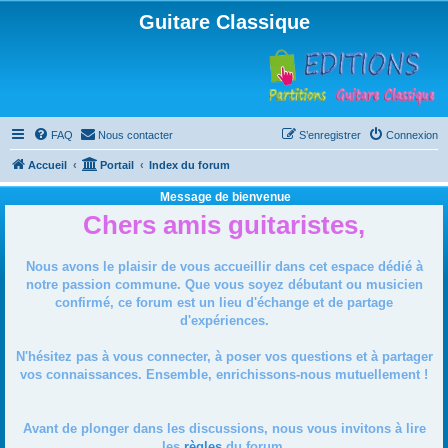
Guitare Classique
FAQ
Nous contacter
S’enregistrer
Connexion
Accueil
Portail
Index du forum
Message de bienvenue
Chers amis guitaristes,
Nous avons le plaisir de vous accueillir dans cet espace dédié à
notre passion commune. Que vous soyez débutant ou musicien
confirmé, ce forum est un lieu d'échange et de partage
d'expériences.
N'hésitez pas à vous connecter, à poser vos questions et à partager
vos connaissances. Ensemble, enrichissons-nous mutuellement !
Avant de plonger dans les discussions, nous vous invitons à lire
les
règles
du forum.