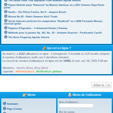
The Guitar Piece That Appeared From Nowhere #guitar #shorts
Payam Shahidi plays "Nacencia" by Manolo Sanlúcar on a 2017 Antonio Raya Pardo
guitar
Sueño – Dix Pièces Faciles, No.9 – Jacques Bosch
Minuet No.63 - Pedro Ximenes Abril Tirado
Goran Ivanovic performs his composition "Deadlock" on a 2026 Fernando Moreno
classical guitar
Peppino D'Agostino – 5 Advanced Etudes | Preview
Méthode pour la guitare Op. 241, No. 10 – Andante Grazioso - Ferdinando Carulli
The Nose Fingering #guitar #shorts
Qui est en ligne ?
Au total il y a
2122
utilisateurs en ligne : 2 enregistrés, 0 invisible et 2120 invités (d’après
le nombre d’utilisateurs actifs ces 5 dernières minutes)
Le record du nombre d’utilisateurs en ligne est de
10992
, le mer. oct. 08, 2025 5:08 pm
Membres :
Ahrefs [Bot]
,
Bing [Bot]
Légende :
Administrateurs
,
Modérateurs globaux
Aller à
Menu
Menu de l’utilisateur
Nom d’utilisateur :
Sommaire
Page d’index
Mot de passe :