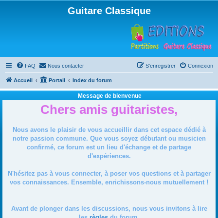
Guitare Classique
FAQ
Nous contacter
S’enregistrer
Connexion
Accueil
Portail
Index du forum
Message de bienvenue
Chers amis guitaristes,
Nous avons le plaisir de vous accueillir dans cet espace dédié à
notre passion commune. Que vous soyez débutant ou musicien
confirmé, ce forum est un lieu d'échange et de partage
d'expériences.
N'hésitez pas à vous connecter, à poser vos questions et à partager
vos connaissances. Ensemble, enrichissons-nous mutuellement !
Avant de plonger dans les discussions, nous vous invitons à lire
les
règles
du forum.