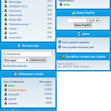
Modérateurs
(45)
Dienuedge
didier
(66)
JACQUES vILLY
(62)
Franckinux
Dons PayPal
(46)
RobertViola
(38)
MathieuBK
(44)
Teletraderuacank
(56)
vivalee
(40)
SophK
Liens
(64)
wsuemnick
Cours guitare Lausanne
Rechercher
cours-guitare-lausanne.com
Dernières visites des robots
Baidu [Spider]
Recherche avancée
jeu. août 06, 2026 1:08 pm
Utilisateurs actifs
Nom d’utilisateur
Messages
12519
didier
11908
ClassicGuitare
10164
hirondelle
6018
rdan06
5086
rolanbo