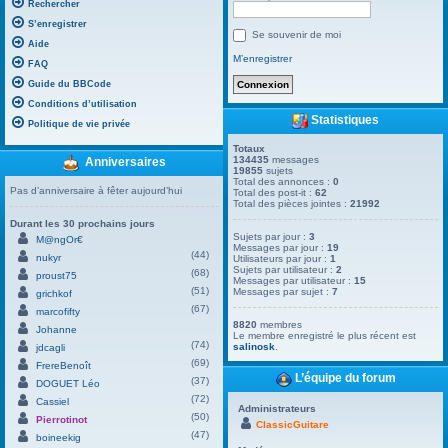
Rechercher
S’enregistrer
Se souvenir de moi
Aide
M’enregistrer
FAQ
Guide du BBCode
Conditions d’utilisation
Statistiques
Politique de vie privée
Totaux
134435
messages
Anniversaires
19855
sujets
Total des annonces :
0
Pas d’anniversaire à fêter aujourd’hui
Total des post-it :
62
Total des pièces jointes :
21992
Durant les 30 prochains jours
Sujets par jour :
3
M@ngOr€
Messages par jour :
19
(44)
nukyr
Utilisateurs par jour :
1
Sujets par utilisateur :
2
(68)
proust75
Messages par utilisateur :
15
(51)
Messages par sujet :
7
grichkof
(67)
marcofifty
8820
membres
Johanne
Le membre enregistré le plus récent est
(74)
salinosk
.
jdcagli
(69)
FrereBenoît
L’équipe du forum
(37)
DOGUET Léo
(72)
Cassiel
Administrateurs
(50)
Pierrotinot
ClassicGuitare
(47)
boineekig