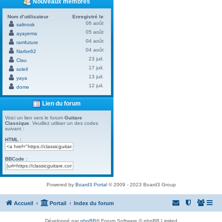
Nouveaux membres
Nom d’utilisateur
Enregistré le
06 août
salinosk
05 août
ayayema
04 août
ramfuture
04 août
Narbe62
23 juil.
Clau
17 juil.
soleil
13 juil.
yaya
12 juil.
dome
Lien du forum
Voici un lien vers le forum
Guitare
Classique
. Veuillez utiliser un des codes
suivant :
HTML :
BBCode :
Powered by
Board3 Portal
© 2009 - 2023 Board3 Group
Accueil
Portail
Index du forum
Développé par
phpBB
® Forum Software © phpBB Limited