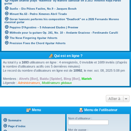
Payam Shahidi plays "Nacencia" by Manolo Sanlúcar on a 2017 Antonio Raya Pardo
guitar
Sueño – Dix Pièces Faciles, No.9 – Jacques Bosch
Minuet No.63 - Pedro Ximenes Abril Tirado
Goran Ivanovic performs his composition "Deadlock" on a 2026 Fernando Moreno
classical guitar
Peppino D'Agostino – 5 Advanced Etudes | Preview
Méthode pour la guitare Op. 241, No. 10 – Andante Grazioso - Ferdinando Carulli
The Nose Fingering #guitar #shorts
Precision Fixes the Chord #guitar #shorts
Qui est en ligne ?
Au total il y a
1693
utilisateurs en ligne : 4 enregistrés, 0 invisible et 1689 invités (d’après
le nombre d’utilisateurs actifs ces 5 dernières minutes)
Le record du nombre d’utilisateurs en ligne est de
10992
, le mer. oct. 08, 2025 5:08 pm
Membres :
Ahrefs [Bot]
,
Baidu [Spider]
,
Bing [Bot]
,
Marieh
Légende :
Administrateurs
,
Modérateurs globaux
Aller à
Menu
Menu de l’utilisateur
Nom d’utilisateur :
Sommaire
Page d’index
Mot de passe :