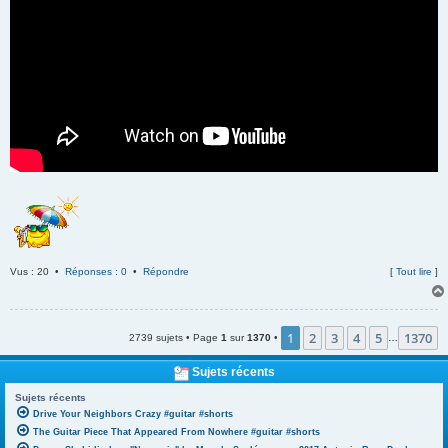
Vus : 20 •
Réponses : 0
•
Répondre
[
Tout lire
]
1
2
3
4
5
1370
2739 sujets • Page
1
sur
1370
•
…
Sujets récents
Sujets récents
Drive Your Neighbors Crazy #guitar #shorts
The Guitar Piece That Appeared From Nowhere #guitar #shorts