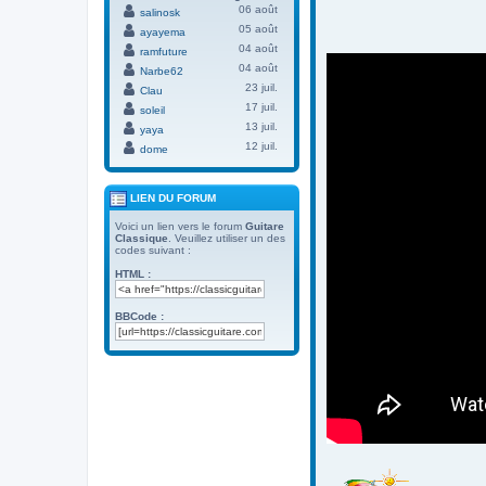
06 août
salinosk
05 août
ayayema
04 août
ramfuture
04 août
Narbe62
23 juil.
Clau
17 juil.
soleil
13 juil.
yaya
12 juil.
dome
LIEN DU FORUM
Voici un lien vers le forum
Guitare
Classique
. Veuillez utiliser un des
codes suivant :
HTML :
BBCode :