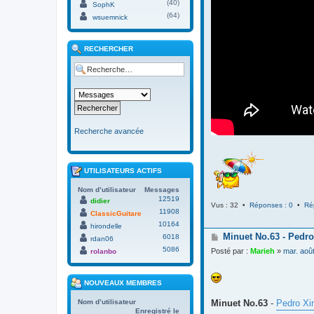
(40)
SophK
(64)
wsuemnick
RECHERCHER
Recherche avancée
UTILISATEURS ACTIFS
Nom d’utilisateur
Messages
12519
didier
Vus : 32 •
Réponses : 0
•
Ré
11908
ClassicGuitare
10164
hirondelle
M
Minuet No.63 - Pedro
6018
rdan06
e
5086
Posté par :
Marieh
»
mar. aoû
rolanbo
s
s
a
NOUVEAUX MEMBRES
g
e
Minuet No.63
-
Pedro Xi
Nom d’utilisateur
Enregistré le