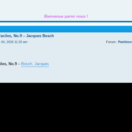
Bienvenue parmi nous !
Faciles, No.9 – Jacques Bosch
t 04, 2026 11:20 am
Forum :
Partition
les, No.9
–
Bosch, Jacques