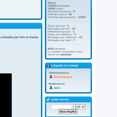
Totaux
134436
messages
19856
sujets
Total des annonces :
0
Total des post-it :
62
Total des pièces jointes :
21992
Sujets par jour :
3
Messages par jour :
19
Utilisateurs par jour :
1
Sujets par utilisateur :
2
s classées par titre et niveau
Messages par utilisateur :
15
Messages par sujet :
7
8820
membres
Le membre enregistré le plus
récent est
salinosk
.
L’ÉQUIPE DU FORUM
Administrateurs
ClassicGuitare
Modérateurs
didier
DONS PAYPAL