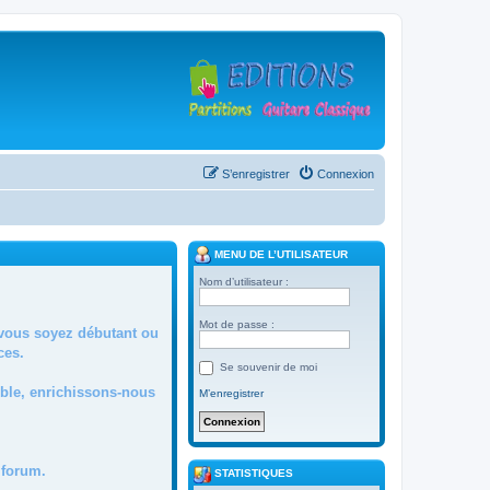
S’enregistrer
Connexion
MENU DE L’UTILISATEUR
Nom d’utilisateur :
Mot de passe :
 vous soyez débutant ou
ces.
Se souvenir de moi
mble, enrichissons-nous
M’enregistrer
forum.
STATISTIQUES