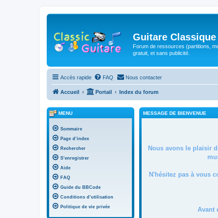
Guitare Classique
Forum de ressources (partitions, mu
gratuit, et sans publicité.
Accès rapide
FAQ
Nous contacter
Accueil
Portail
Index du forum
MENU
MESSAGE DE BIENVENUE
Sommaire
Page d’index
Nous avons le plaisir 
Rechercher
mus
S’enregistrer
Aide
N'hésitez pas à vous c
FAQ
Guide du BBCode
Conditions d’utilisation
Politique de vie privée
Avant 