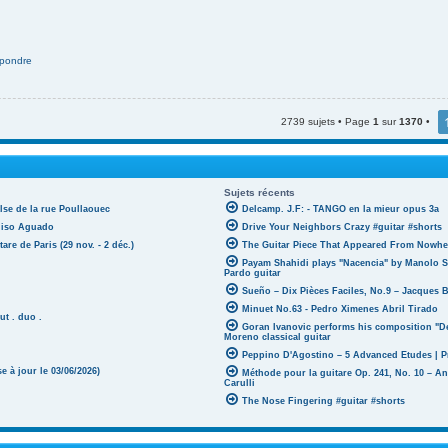
pondre
2739 sujets • Page
1
sur
1370
•
Sujets récents
lse de la rue Poullaouec
Delcamp. J.F: - TANGO en la mieur opus 3a
oniso Aguado
Drive Your Neighbors Crazy #guitar #shorts
tare de Paris (29 nov. - 2 déc.)
The Guitar Piece That Appeared From Nowher
Payam Shahidi plays "Nacencia" by Manolo S
Pardo guitar
Sueño – Dix Pièces Faciles, No.9 – Jacques 
Minuet No.63 - Pedro Ximenes Abril Tirado
ut . duo .
Goran Ivanovic performs his composition "D
Moreno classical guitar
Peppino D'Agostino – 5 Advanced Etudes | P
 à jour le 03/06/2026)
Méthode pour la guitare Op. 241, No. 10 – A
Carulli
The Nose Fingering #guitar #shorts