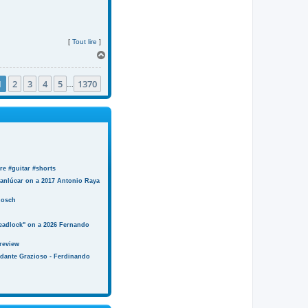
[
Tout lire
]
H
a
u
1
2
3
4
5
1370
t
…
e #guitar #shorts
anlúcar on a 2017 Antonio Raya
Bosch
eadlock" on a 2026 Fernando
review
ndante Grazioso - Ferdinando