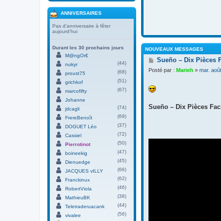
ANNIVERSAIRES
Pas d’anniversaire à fêter
aujourd’hui
Durant les 30 prochains jours
NOUVEAUX MESSAGES
M@ngOr€
M
Sueño – Dix Pièces 
(44)
nukyr
e
Posté par :
Marieh
»
mar. aoû
(68)
s
proust75
s
(51)
grichkof
a
(67)
marcofifty
g
Johanne
e
Sueño – Dix Pièces Faci
(74)
jdcagli
(69)
FrereBenoît
(37)
DOGUET Léo
(72)
Cassiel
(50)
Pierrotinot
(47)
boineekig
(45)
Dienuedge
(66)
JACQUES vILLY
(62)
Franckinux
(46)
RobertViola
(38)
MathieuBK
(44)
Teletraderuacank
(56)
vivalee