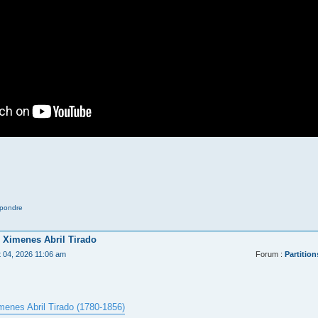
pondre
 Ximenes Abril Tirado
t 04, 2026 11:06 am
Forum :
Partition
menes Abril Tirado (1780-1856)