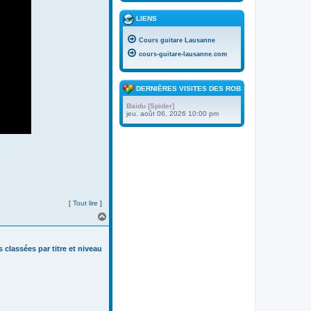
LIENS
Cours guitare Lausanne
cours-guitare-lausanne.com
DERNIÈRES VISITES DES ROBOTS
Baidu [Spider]
jeu. août 06, 2026 10:00 pm
[
Tout lire
]
H
a
u
t
s classées par titre et niveau