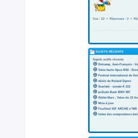
Vus : 22 •
Réponses : 0
•
Ré
SUJETS RÉCENTS
Sujets actifs récents
Delcamp, Jean-François - Va
Valse facile Opus 8/02 - Di
Festival International de Gui
décès de Roland Dyens
Scarlatti - sonate K 213
prélude Bach BWV 997
Giblet Marc ; Valse du 15 Ao
Misa à jour
Fouilleul 01F ARCHE n°500
Index des compositeurs (mise