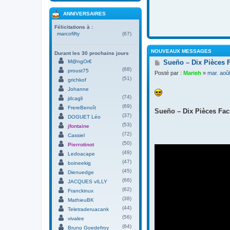
ANNIVERSAIRES
Félicitations à :
marcofifty
(67)
NOUVEAUX MESSAGES
Durant les 30 prochains jours
M
M@ngOr€
Sueño – Dix Pièces 
e
(68)
proust75
Posté par :
Marieh
»
mar. aoû
s
(51)
grichkof
s
Johanne
a
(74)
g
jdcagli
e
(69)
FrereBenoît
Sueño – Dix Pièces Faci
(37)
DOGUET Léo
(53)
jfontaine
(72)
Cassiel
(50)
Pierrotinot
(49)
Ledoacape
(47)
boineekig
(45)
Dienuedge
(66)
JACQUES vILLY
(62)
Franckinux
(38)
MathieuBK
(44)
Teletraderuacank
(56)
vivalee
(64)
Bruno Goedefroy