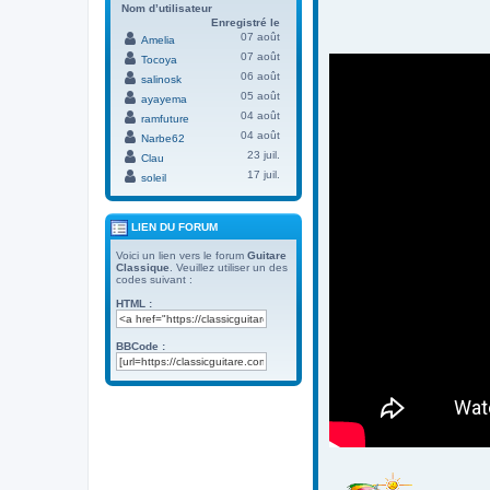
Nom d’utilisateur
Enregistré le
07 août
Amelia
07 août
Tocoya
06 août
salinosk
05 août
ayayema
04 août
ramfuture
04 août
Narbe62
23 juil.
Clau
17 juil.
soleil
LIEN DU FORUM
Voici un lien vers le forum
Guitare
Classique
. Veuillez utiliser un des
codes suivant :
HTML :
BBCode :