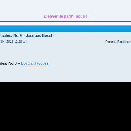
Bienvenue parmi nous !
Faciles, No.9 – Jacques Bosch
t 04, 2026 11:20 am
Forum :
Partition
les, No.9
–
Bosch, Jacques