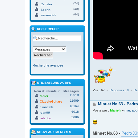
(24)
Camillex
(40)
SophK
(64)
wsuemnick
RECHERCHER
Recherche avancée
UTILISATEURS ACTIFS
Vus : 67 •
Réponses : 0
•
Ré
Nom d’utilisateur
Messages
12519
didier
11909
ClassicGuitare
M
Minuet No.63 - Pedro
10164
hirondelle
e
Posté par :
Marieh
»
mar. aoû
6018
s
rdan06
s
5086
rolanbo
a
g
e
NOUVEAUX MEMBRES
Minuet No.63
-
Pedro Xi