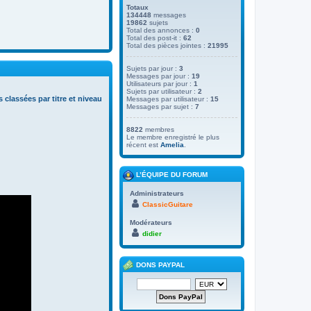
Totaux
134448
messages
19862
sujets
Total des annonces :
0
Total des post-it :
62
Total des pièces jointes :
21995
Sujets par jour :
3
Messages par jour :
19
Utilisateurs par jour :
1
Sujets par utilisateur :
2
s classées par titre et niveau
Messages par utilisateur :
15
Messages par sujet :
7
8822
membres
Le membre enregistré le plus
récent est
Amelia
.
L’ÉQUIPE DU FORUM
Administrateurs
ClassicGuitare
Modérateurs
didier
DONS PAYPAL