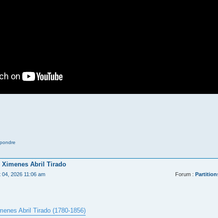
pondre
 Ximenes Abril Tirado
t 04, 2026 11:06 am
Forum :
Partition
menes Abril Tirado (1780-1856)