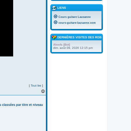
LIENS
Cours guitare Lausanne
cours-guitare-lausanne.com
DERNIÈRES VISITES DES ROBOTS
Ahrefs [Bot]
dim. août 09, 2026 12:15 pm
[
Tout lire
]
H
a
u
t
s classées par titre et niveau