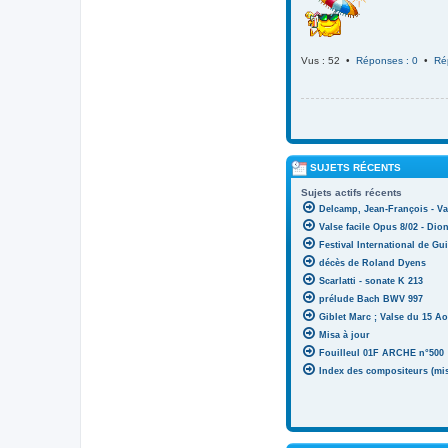
Vus : 52 •
Réponses : 0
•
Ré
SUJETS RÉCENTS
Sujets actifs récents
Delcamp, Jean-François - Va
Valse facile Opus 8/02 - Di
Festival International de Gui
décès de Roland Dyens
Scarlatti - sonate K 213
prélude Bach BWV 997
Giblet Marc ; Valse du 15 Ao
Misa à jour
Fouilleul 01F ARCHE n°500
Index des compositeurs (mise