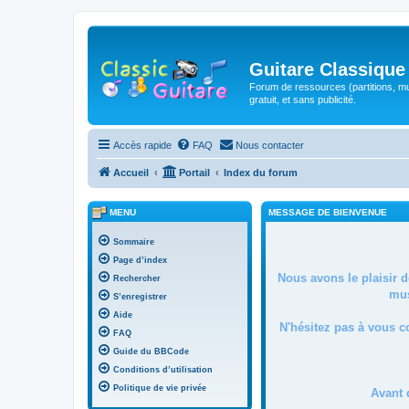
Guitare Classique
Forum de ressources (partitions, mu
gratuit, et sans publicité.
Accès rapide
FAQ
Nous contacter
Accueil
Portail
Index du forum
MENU
MESSAGE DE BIENVENUE
Sommaire
Page d’index
Nous avons le plaisir 
Rechercher
mus
S’enregistrer
Aide
N'hésitez pas à vous c
FAQ
Guide du BBCode
Conditions d’utilisation
Politique de vie privée
Avant 