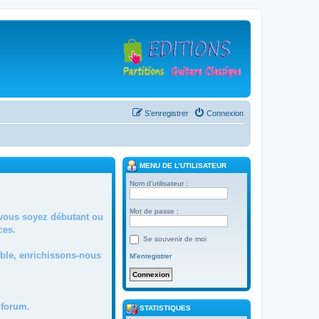
S’enregistrer
Connexion
MENU DE L’UTILISATEUR
Nom d’utilisateur :
Mot de passe :
 vous soyez débutant ou
ces.
Se souvenir de moi
mble, enrichissons-nous
M’enregistrer
forum.
STATISTIQUES