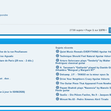
pondre
2739 sujets • Page
1
sur
1370
•
Sujets récents
lse de la rue Poullaouec
Quiet Music Reveals EVERYTHING #guitar #s
oniso Aguado
Technique Should Feel Natural #guitar #shor
tare de Paris (29 nov. - 2 déc.)
Arturo Solorzano plays "Tenderly" by Walter
Rodriguez classical guitar
A. Tansman's "Gaillarde" played by Davide G
Alhambra "Mengual y Margarit NT"
Delcamp. J.F: - TANGO en la mieur opus 3a
ut . duo .
Drive Your Neighbors Crazy #guitar #shorts
The Guitar Piece That Appeared From Nowher
Payam Shahidi plays "Nacencia" by Manolo S
Pardo guitar
 à jour le 03/06/2026)
Sueño – Dix Pièces Faciles, No.9 – Jacques 
Minuet No.63 - Pedro Ximenes Abril Tirado