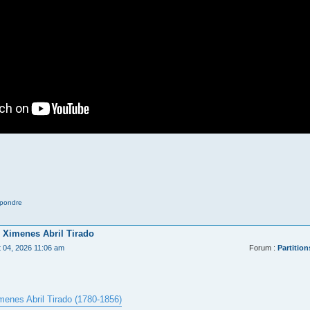
pondre
 Ximenes Abril Tirado
t 04, 2026 11:06 am
Forum :
Partition
menes Abril Tirado (1780-1856)