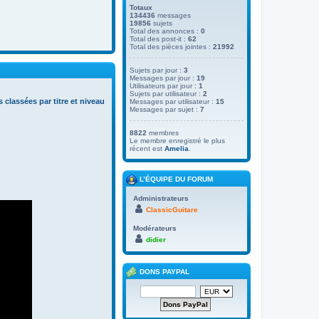
Totaux
134436
messages
19856
sujets
Total des annonces :
0
Total des post-it :
62
Total des pièces jointes :
21992
Sujets par jour :
3
Messages par jour :
19
Utilisateurs par jour :
1
Sujets par utilisateur :
2
s classées par titre et niveau
Messages par utilisateur :
15
Messages par sujet :
7
8822
membres
Le membre enregistré le plus
récent est
Amelia
.
L’ÉQUIPE DU FORUM
Administrateurs
ClassicGuitare
Modérateurs
didier
DONS PAYPAL