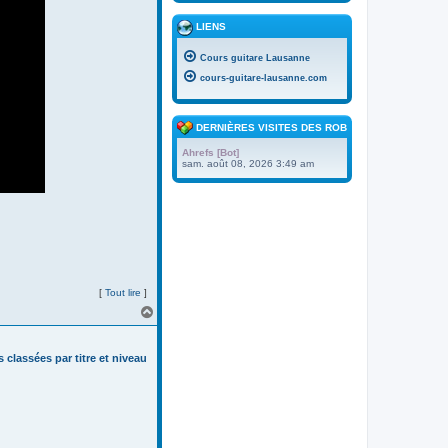
LIENS
Cours guitare Lausanne
cours-guitare-lausanne.com
DERNIÈRES VISITES DES ROBOTS
Ahrefs [Bot]
sam. août 08, 2026 3:49 am
[
Tout lire
]
H
a
u
t
s classées par titre et niveau