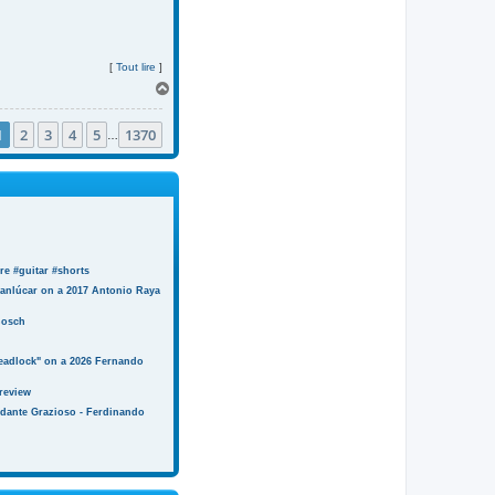
[
Tout lire
]
H
a
u
1
2
3
4
5
1370
t
…
e #guitar #shorts
anlúcar on a 2017 Antonio Raya
Bosch
eadlock" on a 2026 Fernando
review
ndante Grazioso - Ferdinando