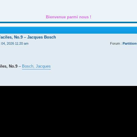
Bienvenue parmi nous !
Faciles, No.9 – Jacques Bosch
t 04, 2026 11:20 am
Forum :
Partition
les, No.9
–
Bosch, Jacques