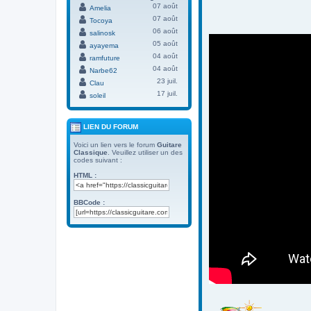
07 août
Amelia
07 août
Tocoya
06 août
salinosk
05 août
ayayema
04 août
ramfuture
04 août
Narbe62
23 juil.
Clau
17 juil.
soleil
LIEN DU FORUM
Voici un lien vers le forum
Guitare
Classique
. Veuillez utiliser un des
codes suivant :
HTML :
BBCode :