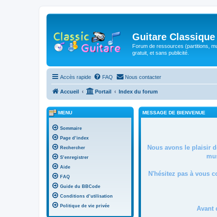
Guitare Classique
Forum de ressources (partitions, mu
gratuit, et sans publicité.
Accès rapide
FAQ
Nous contacter
Accueil
Portail
Index du forum
MENU
MESSAGE DE BIENVENUE
Sommaire
Page d’index
Nous avons le plaisir 
Rechercher
mus
S’enregistrer
Aide
N'hésitez pas à vous c
FAQ
Guide du BBCode
Conditions d’utilisation
Politique de vie privée
Avant 