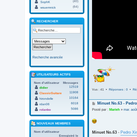
(40)
SophK
(64)
wsuemnick
RECHERCHER
Recherche avancée
UTILISATEURS ACTIFS
Nom d’utilisateur
Messages
12519
didier
Vus : 41 •
Réponses : 0
•
Ré
11908
ClassicGuitare
10164
hirondelle
M
Minuet No.63 - Pedro
6018
rdan06
e
5086
Posté par :
Marieh
»
mar. aoû
rolanbo
s
s
a
NOUVEAUX MEMBRES
g
e
Minuet No.63
-
Pedro Xi
Nom d’utilisateur
Enregistré le