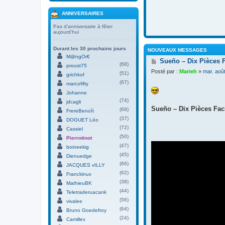
ANNIVERSAIRES
Pas d’anniversaire à fêter
aujourd’hui
Durant les 30 prochains jours
NOUVEAUX MESSAGES
M@ngOr€
M
Sueño – Dix Pièces 
(68)
proust75
e
Posté par :
Marieh
»
mar. aoû
(51)
s
grichkof
s
(67)
marcofifty
a
Johanne
g
(74)
jdcagli
e
Sueño – Dix Pièces Faci
(69)
FrereBenoît
(37)
DOGUET Léo
(72)
Cassiel
(50)
Pierrotinot
(47)
boineekig
(45)
Dienuedge
(66)
JACQUES vILLY
(62)
Franckinux
(38)
MathieuBK
(44)
Teletraderuacank
(56)
vivalee
(64)
Bruno Goedefroy
(24)
Camillex