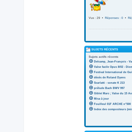
Vus : 29 •
Réponses : 0
•
Ré
SUJETS RÉCENTS
Sujets actifs récents
Delcamp, Jean-François - Va
Valse facile Opus 8/02 - Di
Festival International de Gui
décès de Roland Dyens
Scarlatti - sonate K 213
prélude Bach BWV 997
Giblet Marc ; Valse du 15 Ao
Misa à jour
Fouilleul 01F ARCHE n°500
Index des compositeurs (mise