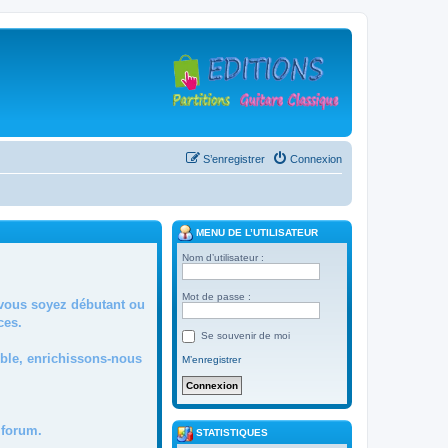
S’enregistrer
Connexion
MENU DE L’UTILISATEUR
Nom d’utilisateur :
Mot de passe :
 vous soyez débutant ou
ces.
Se souvenir de moi
mble, enrichissons-nous
M’enregistrer
forum.
STATISTIQUES