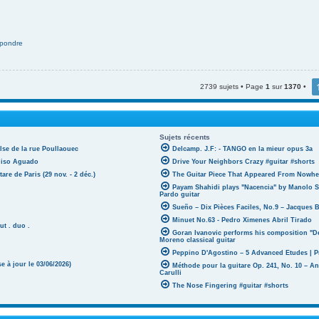
pondre
2739 sujets • Page
1
sur
1370
•
Sujets récents
lse de la rue Poullaouec
Delcamp. J.F: - TANGO en la mieur opus 3a
oniso Aguado
Drive Your Neighbors Crazy #guitar #shorts
tare de Paris (29 nov. - 2 déc.)
The Guitar Piece That Appeared From Nowher
Payam Shahidi plays "Nacencia" by Manolo S
Pardo guitar
Sueño – Dix Pièces Faciles, No.9 – Jacques 
Minuet No.63 - Pedro Ximenes Abril Tirado
ut . duo .
Goran Ivanovic performs his composition "D
Moreno classical guitar
Peppino D'Agostino – 5 Advanced Etudes | P
 à jour le 03/06/2026)
Méthode pour la guitare Op. 241, No. 10 – A
Carulli
The Nose Fingering #guitar #shorts