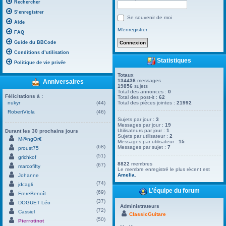
Rechercher
S’enregistrer
Se souvenir de moi
Aide
M’enregistrer
FAQ
Guide du BBCode
Conditions d’utilisation
Statistiques
Politique de vie privée
Totaux
134436
messages
Anniversaires
19856
sujets
Total des annonces :
0
Félicitations à :
Total des post-it :
62
nukyr
(44)
Total des pièces jointes :
21992
RobertViola
(46)
Sujets par jour :
3
Messages par jour :
19
Utilisateurs par jour :
1
Durant les 30 prochains jours
Sujets par utilisateur :
2
M@ngOr€
Messages par utilisateur :
15
(68)
Messages par sujet :
7
proust75
(51)
grichkof
8822
membres
(67)
marcofifty
Le membre enregistré le plus récent est
Amelia
.
Johanne
(74)
jdcagli
L’équipe du forum
(69)
FrereBenoît
(37)
DOGUET Léo
Administrateurs
(72)
Cassiel
ClassicGuitare
(50)
Pierrotinot