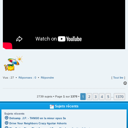
Vus : 27 •
Réponses : 0
•
Répondre
[
Tout lire
]
1
2
3
4
5
1370
2739 sujets • Page
1
sur
1370
•
…
Sujets récents
Sujets récents
Delcamp. J.F: - TANGO en la mieur opus 3a
Drive Your Neighbors Crazy #guitar #shorts