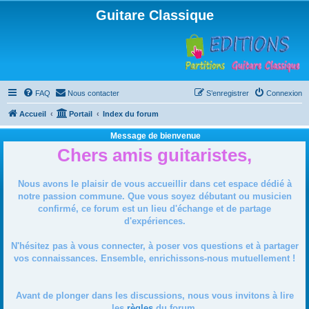
Guitare Classique
FAQ
Nous contacter
S’enregistrer
Connexion
Accueil
Portail
Index du forum
Message de bienvenue
Chers amis guitaristes,
Nous avons le plaisir de vous accueillir dans cet espace dédié à
notre passion commune. Que vous soyez débutant ou musicien
confirmé, ce forum est un lieu d'échange et de partage
d'expériences.
N'hésitez pas à vous connecter, à poser vos questions et à partager
vos connaissances. Ensemble, enrichissons-nous mutuellement !
Avant de plonger dans les discussions, nous vous invitons à lire
les
règles
du forum.