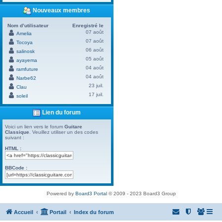
Nouveaux membres
Nom d’utilisateur
Enregistré le
07 août
Amelia
07 août
Tocoya
06 août
salinosk
05 août
ayayema
04 août
ramfuture
04 août
Narbe62
23 juil.
Clau
17 juil.
soleil
Lien du forum
Voici un lien vers le forum
Guitare
Classique
. Veuillez utiliser un des codes
suivant :
HTML :
BBCode :
Powered by
Board3 Portal
© 2009 - 2023 Board3 Group
Accueil
Portail
Index du forum