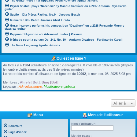
The Guitar Piece That Appeared From Nowhere #guitar #shorts
Payam Shahidi plays "Nacencia" by Manolo Sanlúcar on a 2017 Antonio Raya Pardo
guitar
Sueño – Dix Pièces Faciles, No.9 – Jacques Bosch
Minuet No.63 - Pedro Ximenes Abril Tirado
Goran Ivanovic performs his composition "Deadlock" on a 2026 Fernando Moreno
classical guitar
Peppino D'Agostino – 5 Advanced Etudes | Preview
Méthode pour la guitare Op. 241, No. 10 – Andante Grazioso - Ferdinando Carulli
The Nose Fingering #guitar #shorts
Qui est en ligne ?
Au total il y a
1904
utilisateurs en ligne : 2 enregistrés, 0 invisible et 1902 invités (d’après
le nombre d’utilisateurs actifs ces 5 dernières minutes)
Le record du nombre d’utilisateurs en ligne est de
10992
, le mer. oct. 08, 2025 5:08 pm
Membres :
Ahrefs [Bot]
,
Bing [Bot]
Légende :
Administrateurs
,
Modérateurs globaux
Aller à
Menu
Menu de l’utilisateur
Nom d’utilisateur :
Sommaire
Page d’index
Mot de passe :