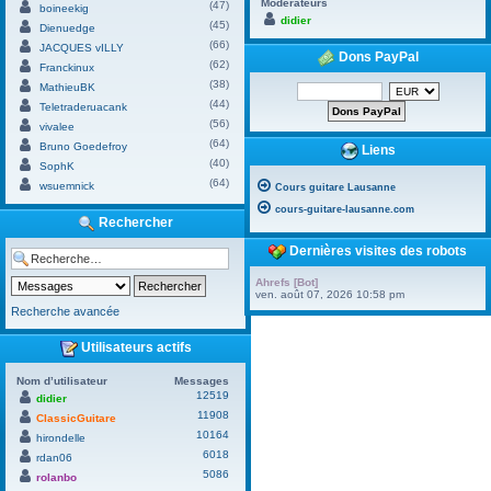
Modérateurs
(47)
boineekig
didier
(45)
Dienuedge
(66)
JACQUES vILLY
Dons PayPal
(62)
Franckinux
(38)
MathieuBK
(44)
Teletraderuacank
(56)
vivalee
(64)
Bruno Goedefroy
Liens
(40)
SophK
(64)
wsuemnick
Cours guitare Lausanne
cours-guitare-lausanne.com
Rechercher
Dernières visites des robots
Ahrefs [Bot]
ven. août 07, 2026 10:58 pm
Recherche avancée
Utilisateurs actifs
Nom d’utilisateur
Messages
12519
didier
11908
ClassicGuitare
10164
hirondelle
6018
rdan06
5086
rolanbo